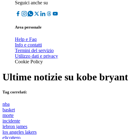
Seguici anche su
Area personale
Help e Faq
Info e contatti
Termini del servizio
Utilizzo dati e privacy
Cookie Policy
Ultime notizie su
kobe bryant
Tag correlati:
nba
basket
morte
incidente
lebron james
los angeles lakers
elicottero