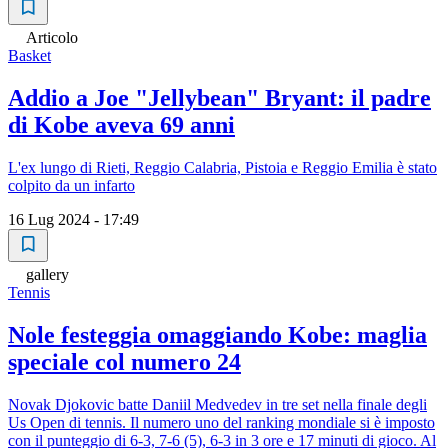
Articolo
Basket
Addio a Joe "Jellybean" Bryant: il padre
di Kobe aveva 69 anni
L'ex lungo di Rieti, Reggio Calabria, Pistoia e Reggio Emilia è stato
colpito da un infarto
16 Lug 2024 - 17:49
gallery
Tennis
Nole festeggia omaggiando Kobe: maglia
speciale col numero 24
Novak Djokovic batte Daniil Medvedev in tre set nella finale degli
Us Open di tennis. Il numero uno del ranking mondiale si è imposto
con il punteggio di 6-3, 7-6 (5), 6-3 in 3 ore e 17 minuti di gioco. Al