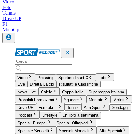
Video
Foto
Tennis
Drive UP
F1
MotoGp
Video
Pressing
Sportmediaset XXL
Foto
Live
Diretta Calcio
Risultati e Classifiche
News Live
Calcio
Coppa Italia
Supercoppa Italiana
Probabili Formazioni
Squadre
Mercato
Motori
Drive UP
Formula E
Tennis
Altri Sport
Sondaggi
Podcast
Lifestyle
Un libro a settimana
Speciali Europei
Speciali Olimpiadi
Speciale Scudetti
Speciali Mondiali
Altri Speciali