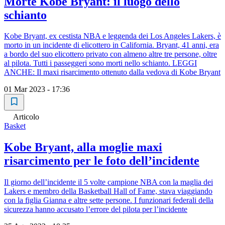
Morte Kobe Bryant: il luogo dello
schianto
Kobe Bryant, ex cestista NBA e leggenda dei Los Angeles Lakers, è
morto in un incidente di elicottero in California. Bryant, 41 anni, era
a bordo del suo elicottero privato con almeno altre tre persone, oltre
al pilota. Tutti i passeggeri sono morti nello schianto. LEGGI
ANCHE: Il maxi risarcimento ottenuto dalla vedova di Kobe Bryant
01 Mar 2023 - 17:36
Articolo
Basket
Kobe Bryant, alla moglie maxi
risarcimento per le foto dell’incidente
Il giorno dell’incidente il 5 volte campione NBA con la maglia dei
Lakers e membro della Basketball Hall of Fame, stava viaggiando
con la figlia Gianna e altre sette persone. I funzionari federali della
sicurezza hanno accusato l’errore del pilota per l’incidente