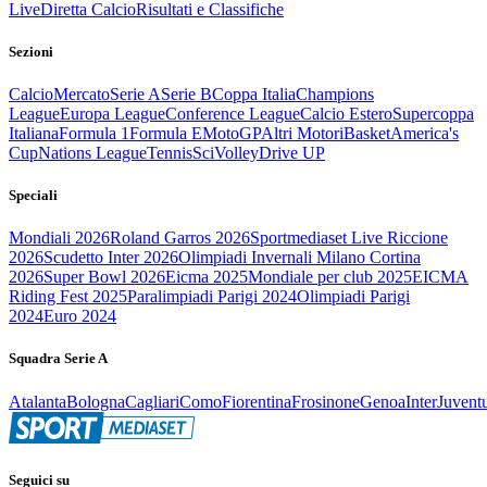
Live
Diretta Calcio
Risultati e Classifiche
Sezioni
Calcio
Mercato
Serie A
Serie B
Coppa Italia
Champions
League
Europa League
Conference League
Calcio Estero
Supercoppa
Italiana
Formula 1
Formula E
MotoGP
Altri Motori
Basket
America's
Cup
Nations League
Tennis
Sci
Volley
Drive UP
Speciali
Mondiali 2026
Roland Garros 2026
Sportmediaset Live Riccione
2026
Scudetto Inter 2026
Olimpiadi Invernali Milano Cortina
2026
Super Bowl 2026
Eicma 2025
Mondiale per club 2025
EICMA
Riding Fest 2025
Paralimpiadi Parigi 2024
Olimpiadi Parigi
2024
Euro 2024
Squadra Serie A
Atalanta
Bologna
Cagliari
Como
Fiorentina
Frosinone
Genoa
Inter
Juvent
Seguici su