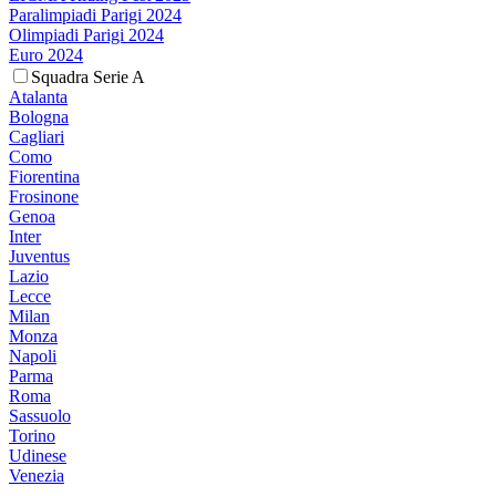
Paralimpiadi Parigi 2024
Olimpiadi Parigi 2024
Euro 2024
Squadra Serie A
Atalanta
Bologna
Cagliari
Como
Fiorentina
Frosinone
Genoa
Inter
Juventus
Lazio
Lecce
Milan
Monza
Napoli
Parma
Roma
Sassuolo
Torino
Udinese
Venezia