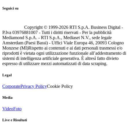
Seguici su
Copyright © 1999-
2026
RTI S.p.A. Business Digital -
P.Iva 03976881007 - Tutti i diritti riservati - Per la pubblicità
Mediamond S.p.A. - RTI S.p.A., Mediaset N.V., sede legale
Amsterdam (Paesi Bassi) - Uffici Viale Europa 46, 20093 Cologno
Monzese (MI)
Rispetto ai contenuti e ai dati personali trasmessi e/o
riprodotti è vietata ogni utilizzazione funzionale all’addestramento di
sistemi di intelligenza artificiale generativa. È altresì fatto divieto
espresso di utilizzare mezzi automatizzati di data scraping.
Legal
Corporate
Privacy Policy
Cookie Policy
Media
Video
Foto
Live e Risultati