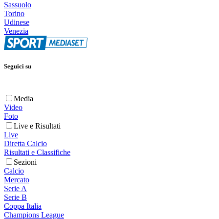
Sassuolo
Torino
Udinese
Venezia
Seguici su
Media
Video
Foto
Live e Risultati
Live
Diretta Calcio
Risultati e Classifiche
Sezioni
Calcio
Mercato
Serie A
Serie B
Coppa Italia
Champions League