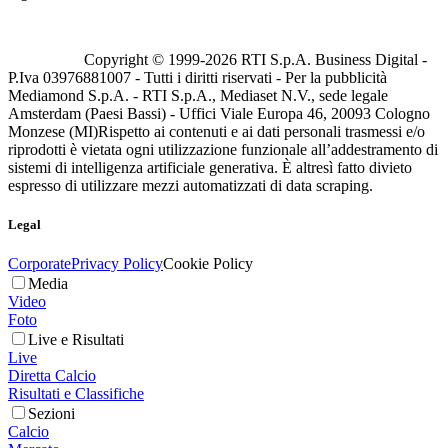
Copyright © 1999-
2026
RTI S.p.A. Business Digital -
P.Iva 03976881007 - Tutti i diritti riservati - Per la pubblicità
Mediamond S.p.A. - RTI S.p.A., Mediaset N.V., sede legale
Amsterdam (Paesi Bassi) - Uffici Viale Europa 46, 20093 Cologno
Monzese (MI)
Rispetto ai contenuti e ai dati personali trasmessi e/o
riprodotti è vietata ogni utilizzazione funzionale all’addestramento di
sistemi di intelligenza artificiale generativa. È altresì fatto divieto
espresso di utilizzare mezzi automatizzati di data scraping.
Legal
Corporate
Privacy Policy
Cookie Policy
Media
Video
Foto
Live e Risultati
Live
Diretta Calcio
Risultati e Classifiche
Sezioni
Calcio