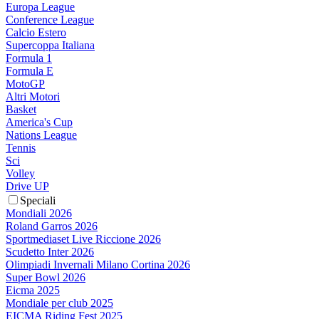
Europa League
Conference League
Calcio Estero
Supercoppa Italiana
Formula 1
Formula E
MotoGP
Altri Motori
Basket
America's Cup
Nations League
Tennis
Sci
Volley
Drive UP
Speciali
Mondiali 2026
Roland Garros 2026
Sportmediaset Live Riccione 2026
Scudetto Inter 2026
Olimpiadi Invernali Milano Cortina 2026
Super Bowl 2026
Eicma 2025
Mondiale per club 2025
EICMA Riding Fest 2025