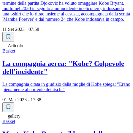
termine della partita Djokovic ha voluto omaggiare Kobe Bryant,
morto nel 2020 in seguito a un incidente in elicottero, indossando
una t-shirt che lo ritrae insieme al cestista, accompagnata dalla scritta
'Mamba Forever' e dal numero 24 che Kobe indossava in campo.
11 Set 2023 - 07:58
Articolo
Basket
La compagnia aerea: "Kobe? Colpevole
dell'incidente"
La compagnia citata in giudizio dalla moglie di Kobe spiega: "Erano
pienamente al corrente dei rischi"
01 Mar 2023 - 17:38
gallery
Basket