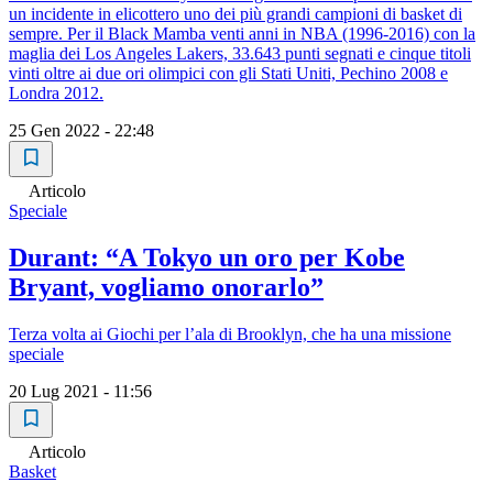
un incidente in elicottero uno dei più grandi campioni di basket di
sempre. Per il Black Mamba venti anni in NBA (1996-2016) con la
maglia dei Los Angeles Lakers, 33.643 punti segnati e cinque titoli
vinti oltre ai due ori olimpici con gli Stati Uniti, Pechino 2008 e
Londra 2012.
25 Gen 2022 - 22:48
Articolo
Speciale
Durant: “A Tokyo un oro per Kobe
Bryant, vogliamo onorarlo”
Terza volta ai Giochi per l’ala di Brooklyn, che ha una missione
speciale
20 Lug 2021 - 11:56
Articolo
Basket