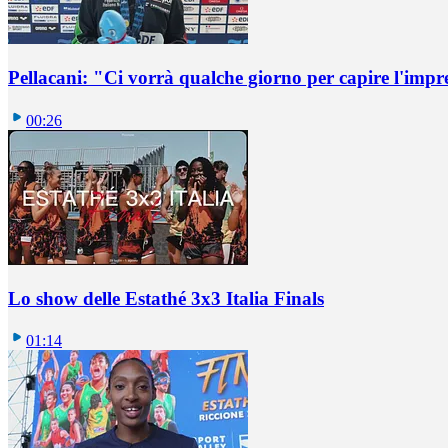
Pellacani: "Ci vorrà qualche giorno per capire l'impr
00:26
Lo show delle Estathé 3x3 Italia Finals
01:14