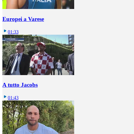
Europei a Varese
01:33
A tutto Jacobs
01:43