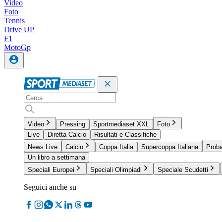
Video
Foto
Tennis
Drive UP
F1
MotoGp
Video
Pressing
Sportmediaset XXL
Foto
Live
Diretta Calcio
Risultati e Classifiche
News Live
Calcio
Coppa Italia
Supercoppa Italiana
Proba
Un libro a settimana
Speciali Europei
Speciali Olimpiadi
Speciale Scudetti
Seguici anche su