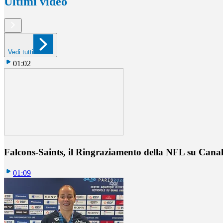
Ultimi video
Vedi tutti
01:02
Falcons-Saints, il Ringraziamento della NFL su Cana
01:09