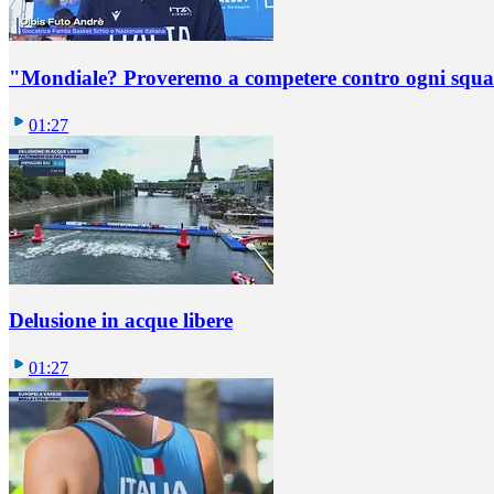
"Mondiale? Proveremo a competere contro ogni squadr
01:27
Delusione in acque libere
01:27