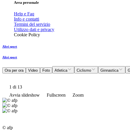
Area personale
Help e Faq
Info e contatti
Termini del servizio
Utilizzo dati e privacy
Cookie Policy
Altri sport
Altri sport
Ora per ora
Video
Foto
Atletica
Ciclismo
Ginnastica
G
1
di 13
Avvia slideshow
Fullscreen
Zoom
© afp