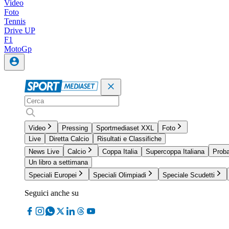
Video
Foto
Tennis
Drive UP
F1
MotoGp
Video
Pressing
Sportmediaset XXL
Foto
Live
Diretta Calcio
Risultati e Classifiche
News Live
Calcio
Coppa Italia
Supercoppa Italiana
Proba
Un libro a settimana
Speciali Europei
Speciali Olimpiadi
Speciale Scudetti
Seguici anche su