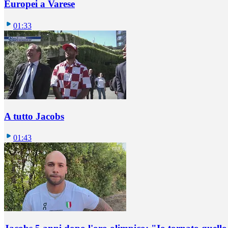
Europei a Varese
01:33
A tutto Jacobs
01:43