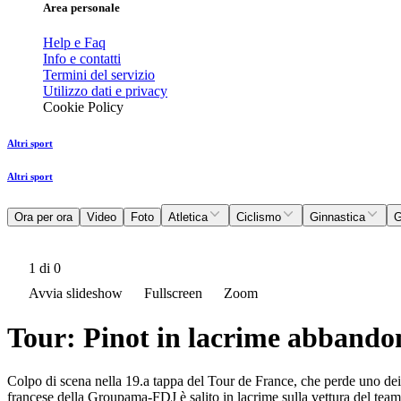
Area personale
Help e Faq
Info e contatti
Termini del servizio
Utilizzo dati e privacy
Cookie Policy
Altri sport
Altri sport
Ora per ora
Video
Foto
Atletica
Ciclismo
Ginnastica
G
1
di 0
Avvia slideshow
Fullscreen
Zoom
Tour: Pinot in lacrime abbandon
Colpo di scena nella 19.a tappa del Tour de France, che perde uno dei f
francese della Groupama-FDJ è salito in lacrime sulla vettura del team,