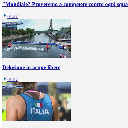
"Mondiale? Proveremo a competere contro ogni squadr
01:27
Delusione in acque libere
01:27