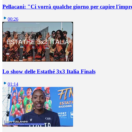
Pellacani: "Ci vorrà qualche giorno per capire l'impr
00:26
Lo show delle Estathé 3x3 Italia Finals
01:14