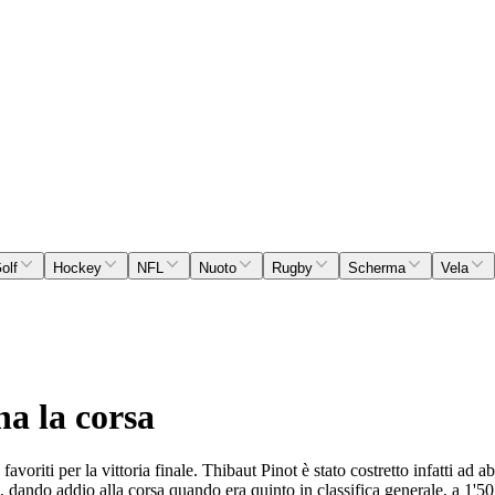
olf
Hockey
NFL
Nuoto
Rugby
Scherma
Vela
a la corsa
avoriti per la vittoria finale. Thibaut Pinot è stato costretto infatti ad
 dando addio alla corsa quando era quinto in classifica generale, a 1'50"