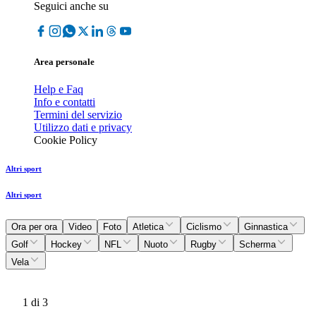
Seguici anche su
Area personale
Help e Faq
Info e contatti
Termini del servizio
Utilizzo dati e privacy
Cookie Policy
Altri sport
Altri sport
Ora per ora
Video
Foto
Atletica
Ciclismo
Ginnastica
Golf
Hockey
NFL
Nuoto
Rugby
Scherma
Vela
1
di 3