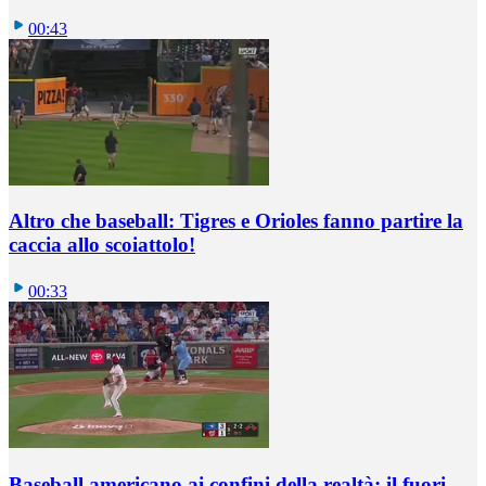
00:43
Altro che baseball: Tigres e Orioles fanno partire la
caccia allo scoiattolo!
00:33
Baseball americano ai confini della realtà: il fuori