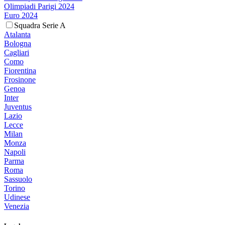
Olimpiadi Parigi 2024
Euro 2024
Squadra Serie A
Atalanta
Bologna
Cagliari
Como
Fiorentina
Frosinone
Genoa
Inter
Juventus
Lazio
Lecce
Milan
Monza
Napoli
Parma
Roma
Sassuolo
Torino
Udinese
Venezia