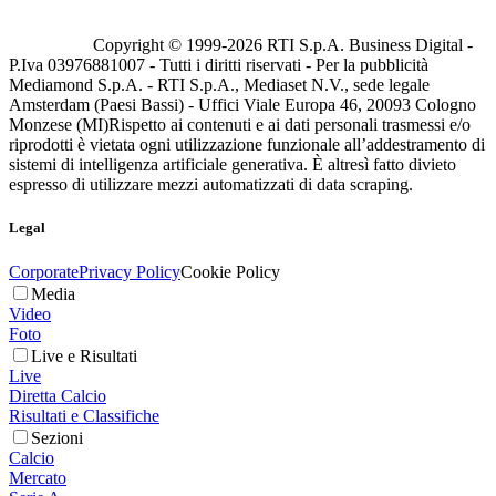
Copyright © 1999-
2026
RTI S.p.A. Business Digital -
P.Iva 03976881007 - Tutti i diritti riservati - Per la pubblicità
Mediamond S.p.A. - RTI S.p.A., Mediaset N.V., sede legale
Amsterdam (Paesi Bassi) - Uffici Viale Europa 46, 20093 Cologno
Monzese (MI)
Rispetto ai contenuti e ai dati personali trasmessi e/o
riprodotti è vietata ogni utilizzazione funzionale all’addestramento di
sistemi di intelligenza artificiale generativa. È altresì fatto divieto
espresso di utilizzare mezzi automatizzati di data scraping.
Legal
Corporate
Privacy Policy
Cookie Policy
Media
Video
Foto
Live e Risultati
Live
Diretta Calcio
Risultati e Classifiche
Sezioni
Calcio
Mercato