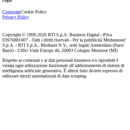
Legal
Corporate
Cookie Policy
Privacy Policy
Copyright © 1999-
2026
RTI S.p.A. Business Digital - P.Iva
03976881007 - Tutti i diritti riservati - Per la pubblicità Mediamond
S.p.A. - RTI S.p.A., Mediaset N.V., sede legale Amsterdam (Paesi
Bassi) - Uffici Viale Europa 46, 20093 Cologno Monzese (MI)
Rispetto ai contenuti e ai dati personali trasmessi e/o riprodotti è
vietata ogni utilizzazione funzionale all’addestramento di sistemi di
intelligenza artificiale generativa. È altresì fatto divieto espresso di
utilizzare mezzi automatizzati di data scraping.