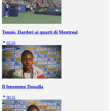
Tennis, Darderi ai quarti di Montreal
02:26
Il fenomeno Doualla
00:31