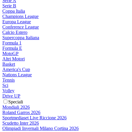
Serie A
Serie B
Coppa Italia
Champions League
Europa League
Conference League
Calcio Estero
Supercoppa Italiana
Formula 1
Formula E
MotoGP
Altri Motori
Basket
America's Cup
Nations League
Tennis
Sci
Volley
Drive UP
Speciali
Mondiali 2026
Roland Garros 2026
Sportmediaset Live Riccione 2026
Scudetto Inter 2026
Olimpiadi Invernali Milano Cortina 2026