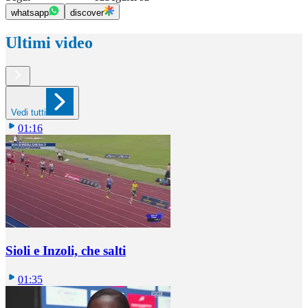
whatsapp
discover
Ultimi video
Vedi tutti
01:16
Sioli e Inzoli, che salti
01:35