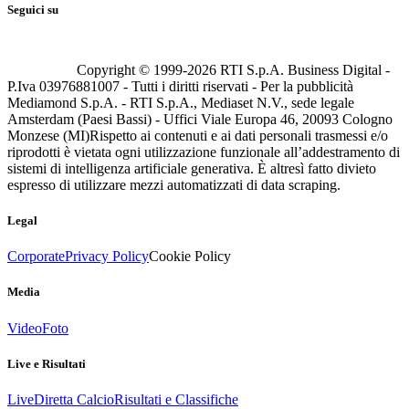
Seguici su
Copyright © 1999-
2026
RTI S.p.A. Business Digital -
P.Iva 03976881007 - Tutti i diritti riservati - Per la pubblicità
Mediamond S.p.A. - RTI S.p.A., Mediaset N.V., sede legale
Amsterdam (Paesi Bassi) - Uffici Viale Europa 46, 20093 Cologno
Monzese (MI)
Rispetto ai contenuti e ai dati personali trasmessi e/o
riprodotti è vietata ogni utilizzazione funzionale all’addestramento di
sistemi di intelligenza artificiale generativa. È altresì fatto divieto
espresso di utilizzare mezzi automatizzati di data scraping.
Legal
Corporate
Privacy Policy
Cookie Policy
Media
Video
Foto
Live e Risultati
Live
Diretta Calcio
Risultati e Classifiche