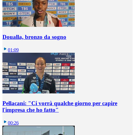
Doualla, bronzo da sogno
01:09
Pellacani: "Ci vorrà qualche giorno per capire
l'impresa che ho fatto"
00:26