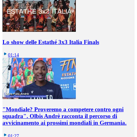
Lo show delle Estathé 3x3 Italia Finals
01:14
"Mondiale? Proveremo a competere contro ogni
squadra". Olbis Andrè racconta il percorso di
avvicinamento ai prossimi mondiali in Germania.
01:27