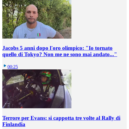
Jacobs 5 anni dopo l'oro olimpico: "Io tornato
quello di Tokyo? Non me ne sono mai andato..."
00:25
Terrore per Evans: si cappotta tre volte al Rally di
Finlandia