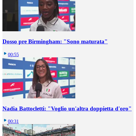
Dosso pre Birmingham: "Sono maturata"
00:55
Nadia Battocletti: "Voglio un'altra doppietta d'oro"
00:31