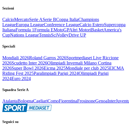
Sezioni
Calcio
Mercato
Serie A
Serie B
Coppa Italia
Champions
League
Europa League
Conference League
Calcio Estero
Supercoppa
Italiana
Formula 1
Formula E
MotoGP
Altri Motori
Basket
America's
Cup
Nations League
Tennis
Sci
Volley
Drive UP
Speciali
Mondiali 2026
Roland Garros 2026
Sportmediaset Live Riccione
2026
Scudetto Inter 2026
Olimpiadi Invernali Milano Cortina
2026
Super Bowl 2026
Eicma 2025
Mondiale per club 2025
EICMA
Riding Fest 2025
Paralimpiadi Parigi 2024
Olimpiadi Parigi
2024
Euro 2024
Squadra Serie A
Atalanta
Bologna
Cagliari
Como
Fiorentina
Frosinone
Genoa
Inter
Juvent
Seguici su