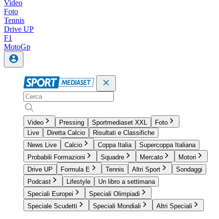
Video
Foto
Tennis
Drive UP
F1
MotoGp
Video
Pressing
Sportmediaset XXL
Foto
Live
Diretta Calcio
Risultati e Classifiche
News Live
Calcio
Coppa Italia
Supercoppa Italiana
Probabili Formazioni
Squadre
Mercato
Motori
Drive UP
Formula E
Tennis
Altri Sport
Sondaggi
Podcast
Lifestyle
Un libro a settimana
Speciali Europei
Speciali Olimpiadi
Speciale Scudetti
Speciali Mondiali
Altri Speciali