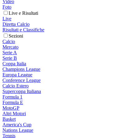
Video
Foto
Live e Risultati
Live
Diretta Calcio
Risultati e Classifiche
Sezioni
Calcio
Mercato
Serie A
Serie B
Coppa Italia
Champions League
Europa League
Conference League
Calcio Estero
Supercoppa Italiana
Formula 1
Formula E
MotoGP
Altri Motori
Basket
America's Cup
Nations League
Tennis