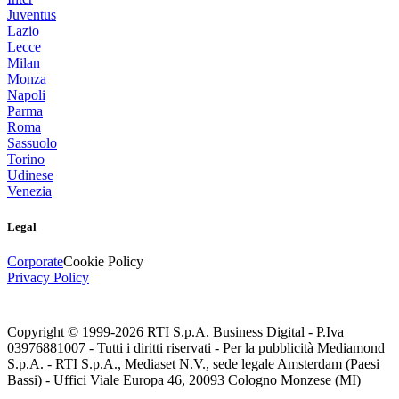
Juventus
Lazio
Lecce
Milan
Monza
Napoli
Parma
Roma
Sassuolo
Torino
Udinese
Venezia
Legal
Corporate
Cookie Policy
Privacy Policy
Copyright © 1999-
2026
RTI S.p.A. Business Digital - P.Iva
03976881007 - Tutti i diritti riservati - Per la pubblicità Mediamond
S.p.A. - RTI S.p.A., Mediaset N.V., sede legale Amsterdam (Paesi
Bassi) - Uffici Viale Europa 46, 20093 Cologno Monzese (MI)