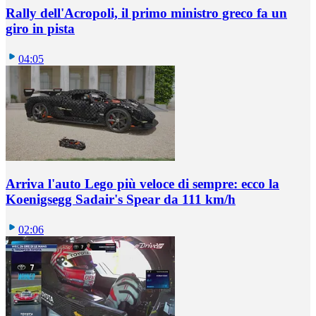
Rally dell'Acropoli, il primo ministro greco fa un
giro in pista
04:05
Arriva l'auto Lego più veloce di sempre: ecco la
Koenigsegg Sadair's Spear da 111 km/h
02:06