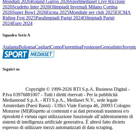
Mondiali 2026
Roland Garros 2026
Sportmediaset Live Riccione
2026
Scudetto Inter 2026
Olimpiadi Invernali Milano Cortina
2026
Super Bowl 2026
Eicma 2025
Mondiale per club 2025
EICMA
Riding Fest 2025
Paralimpiadi Parigi 2024
Olimpiadi Parigi
2024
Euro 2024
Squadra Serie A
Atalanta
Bologna
Cagliari
Como
Fiorentina
Frosinone
Genoa
Inter
Juvent
Seguici su
Copyright © 1999-
2026
RTI S.p.A. Business Digital -
P.Iva 03976881007 - Tutti i diritti riservati - Per la pubblicità
Mediamond S.p.A. - RTI S.p.A., Mediaset N.V., sede legale
Amsterdam (Paesi Bassi) - Uffici Viale Europa 46, 20093 Cologno
Monzese (MI)
Rispetto ai contenuti e ai dati personali trasmessi e/o
riprodotti è vietata ogni utilizzazione funzionale all’addestramento di
sistemi di intelligenza artificiale generativa. È altresì fatto divieto
espresso di utilizzare mezzi automatizzati di data scraping.