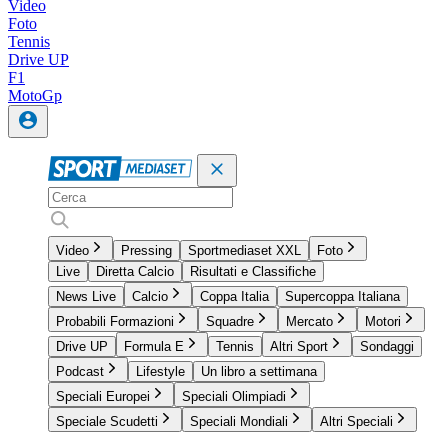
Video
Foto
Tennis
Drive UP
F1
MotoGp
Video
Pressing
Sportmediaset XXL
Foto
Live
Diretta Calcio
Risultati e Classifiche
News Live
Calcio
Coppa Italia
Supercoppa Italiana
Probabili Formazioni
Squadre
Mercato
Motori
Drive UP
Formula E
Tennis
Altri Sport
Sondaggi
Podcast
Lifestyle
Un libro a settimana
Speciali Europei
Speciali Olimpiadi
Speciale Scudetti
Speciali Mondiali
Altri Speciali