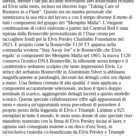
laterali, mentre i fan più accaniti troveranno altri affascinanti richiami
ad Elvis sulla moto, incluso un discreto logo "Taking Care of
Business in a Flash". Questo era un mantra personale che
sintetizzava la sua etica del lavoro e con il tempo divenne il motto di
tutti i componenti del gruppo dei “Memphis Mafia”. L’elegante
combinazione di colori elaborata a partire dal Carnival Red è stata
ispirata dalla Bonneville personalizzata di J Daar creata per
raccogliere fondi per la Elvis Presley Charitable Foundation nel
2023. E proprio come la Bonneville T120 TT apparsa nella
commedia western "Stay Away Joe" e le Bonneville che Elvis
regalo’ ai componenti dei Memphis Mafia nel 1965, la nuova T120
conserva l'iconico DNA Bonneville, la silhouette senza tempo e il
caratteristico serbatoio scolpito che tanto impressionò Elvis. Le
strisce del serbatoio Bonneville in Aluminium Silver si abbinano
magnificamente ai parafanghi, decorati dai dettagli color oro dipinti
a mano. Una finitura cromata di alta qualita’ è stata applicata a
componenti accuratamente selezionate, incluso il tipico doppio
terminale di scarico, aggiungendo dettagli lucenti a questo modello
iconico. Questa speciale collaborazione offre agli appassionati di
moto e musica un'opportunità senza precedenti di possedere il
proprio pezzo della leggenda di Elvis e Triumph. Limitate a 925
esemplari in tutto il mondo, le moto sono dotate di uno speciale riser
manubrio numerato con la firma di Elvis Presley incisa al laser, e
ognuna sarà consegnata insieme a un disco d'oro Sony, in
un'esclusiva custodia co-brandizzata da Elvis Presley e Triumph