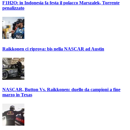
F1H2O: in Indonesia fa festa il polacco Marszalek, Torrente
penalizzato
Raikkonen ci riprova: bis nella NASCAR ad Austin
NASCAR, Button Vs. Raikkonen: duello da campioni a fine
marzo in Texas