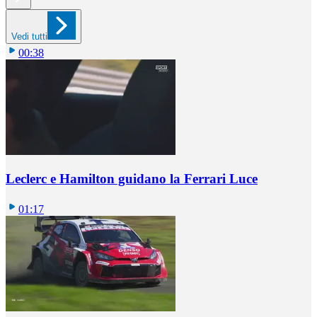
Vedi tutti
00:38
Leclerc e Hamilton guidano la Ferrari Luce
01:17