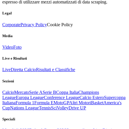
espresso di utilizzare mezzi automatizzati di data scraping.
Legal
Corporate
Privacy Policy
Cookie Policy
Media
Video
Foto
Live e Risultati
Live
Diretta Calcio
Risultati e Classifiche
Sezioni
Calcio
Mercato
Serie A
Serie B
Coppa Italia
Champions
League
Europa League
Conference League
Calcio Estero
Supercoppa
Italiana
Formula 1
Formula E
MotoGP
Altri Motori
Basket
America's
Cup
Nations League
Tennis
Sci
Volley
Drive UP
Speciali