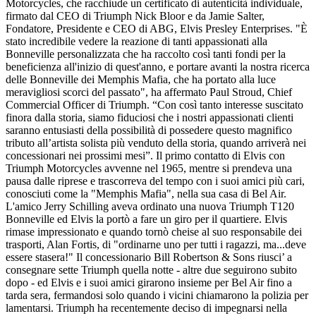
Motorcycles, che racchiude un certificato di autenticità individuale,
firmato dal CEO di Triumph Nick Bloor e da Jamie Salter,
Fondatore, Presidente e CEO di ABG, Elvis Presley Enterprises. "È
stato incredibile vedere la reazione di tanti appassionati alla
Bonneville personalizzata che ha raccolto così tanti fondi per la
beneficienza all'inizio di quest'anno, e portare avanti la nostra ricerca
delle Bonneville dei Memphis Mafia, che ha portato alla luce
meravigliosi scorci del passato", ha affermato Paul Stroud, Chief
Commercial Officer di Triumph. “Con così tanto interesse suscitato
finora dalla storia, siamo fiduciosi che i nostri appassionati clienti
saranno entusiasti della possibilità di possedere questo magnifico
tributo all’artista solista più venduto della storia, quando arriverà nei
concessionari nei prossimi mesi”. Il primo contatto di Elvis con
Triumph Motorcycles avvenne nel 1965, mentre si prendeva una
pausa dalle riprese e trascorreva del tempo con i suoi amici più cari,
conosciuti come la "Memphis Mafia", nella sua casa di Bel Air.
L'amico Jerry Schilling aveva ordinato una nuova Triumph T120
Bonneville ed Elvis la portò a fare un giro per il quartiere. Elvis
rimase impressionato e quando tornò cheise al suo responsabile dei
trasporti, Alan Fortis, di "ordinarne uno per tutti i ragazzi, ma...deve
essere stasera!" Il concessionario Bill Robertson & Sons riusci’ a
consegnare sette Triumph quella notte - altre due seguirono subito
dopo - ed Elvis e i suoi amici girarono insieme per Bel Air fino a
tarda sera, fermandosi solo quando i vicini chiamarono la polizia per
lamentarsi. Triumph ha recentemente deciso di impegnarsi nella