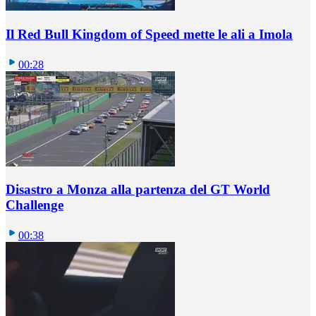
Il Red Bull Kingdom of Speed mette le ali a Imola
00:28
Disastro a Monza alla partenza del GT World
Challenge
00:38