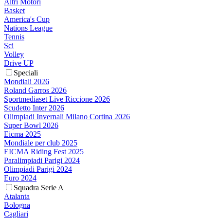
Altri Motori
Basket
America's Cup
Nations League
Tennis
Sci
Volley
Drive UP
Speciali
Mondiali 2026
Roland Garros 2026
Sportmediaset Live Riccione 2026
Scudetto Inter 2026
Olimpiadi Invernali Milano Cortina 2026
Super Bowl 2026
Eicma 2025
Mondiale per club 2025
EICMA Riding Fest 2025
Paralimpiadi Parigi 2024
Olimpiadi Parigi 2024
Euro 2024
Squadra Serie A
Atalanta
Bologna
Cagliari