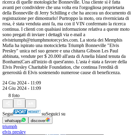
ricerca di quelle motologiche Bonneville. Una cliente si è fatta
avanti per condividere che una volta era l'orgogliosa proprietaria
della Bonneville di Jerry Schilling e che ha ancora un documento di
registrazione per dimostrarlo! Purtroppo la moto, ora riverniciata di
rosa, è stata venduta anni fa, ma con il VIN confermato la ricerca
continua. I clienti con qualsiasi informazione relativa a queste moto
sono pregati di inviare i dettagli via e-mail a
elvistriumph@triumphmotorcycles.com. La storia dei Memphis
Mafia ha ispirato una motocicletta Triumph Bonneville "Elvis
Presley" unica nel suo genere e una chitarra Gibson Les Paul
abbinata, vendute per $ 20.000 all'asta di Amelia Island tenuta da
Bonhams|Cars all'inizio di quest'anno. L'asta è stata a favore della
Elvis Presley Charitable Foundation, che continua l'eredità di
generosità di Elvis sostenendo numerose cause di beneficenza.
24 Giu 2024 - 11:09
24 Giu 2024 - 11:09
8
foto
Segui
su
Seguici su
whatsapp
discover
triumph
elvis presley