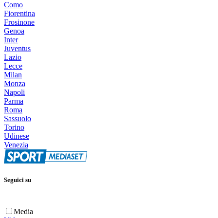
Como
Fiorentina
Frosinone
Genoa
Inter
Juventus
Lazio
Lecce
Milan
Monza
Napoli
Parma
Roma
Sassuolo
Torino
Udinese
Venezia
Seguici su
Media