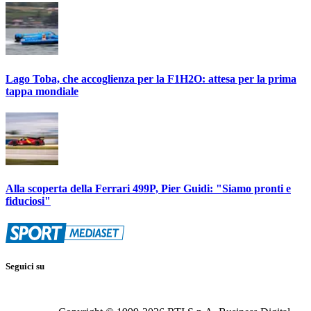
Lago Toba, che accoglienza per la F1H2O: attesa per la prima
tappa mondiale
Alla scoperta della Ferrari 499P, Pier Guidi: "Siamo pronti e
fiduciosi"
Seguici su