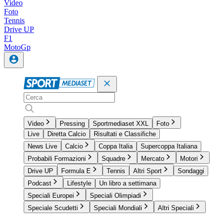
Video
Foto
Tennis
Drive UP
F1
MotoGp
Video
Pressing
Sportmediaset XXL
Foto
Live
Diretta Calcio
Risultati e Classifiche
News Live
Calcio
Coppa Italia
Supercoppa Italiana
Probabili Formazioni
Squadre
Mercato
Motori
Drive UP
Formula E
Tennis
Altri Sport
Sondaggi
Podcast
Lifestyle
Un libro a settimana
Speciali Europei
Speciali Olimpiadi
Speciale Scudetti
Speciali Mondiali
Altri Speciali