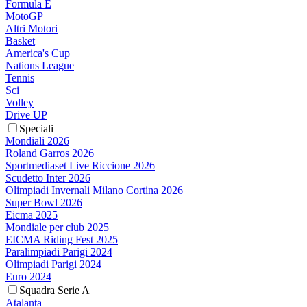
Formula E
MotoGP
Altri Motori
Basket
America's Cup
Nations League
Tennis
Sci
Volley
Drive UP
Speciali
Mondiali 2026
Roland Garros 2026
Sportmediaset Live Riccione 2026
Scudetto Inter 2026
Olimpiadi Invernali Milano Cortina 2026
Super Bowl 2026
Eicma 2025
Mondiale per club 2025
EICMA Riding Fest 2025
Paralimpiadi Parigi 2024
Olimpiadi Parigi 2024
Euro 2024
Squadra Serie A
Atalanta