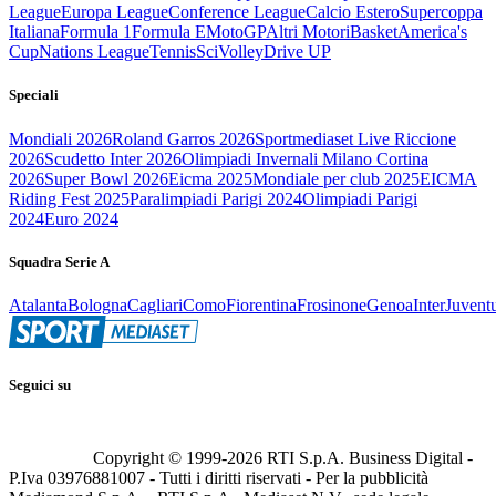
League
Europa League
Conference League
Calcio Estero
Supercoppa
Italiana
Formula 1
Formula E
MotoGP
Altri Motori
Basket
America's
Cup
Nations League
Tennis
Sci
Volley
Drive UP
Speciali
Mondiali 2026
Roland Garros 2026
Sportmediaset Live Riccione
2026
Scudetto Inter 2026
Olimpiadi Invernali Milano Cortina
2026
Super Bowl 2026
Eicma 2025
Mondiale per club 2025
EICMA
Riding Fest 2025
Paralimpiadi Parigi 2024
Olimpiadi Parigi
2024
Euro 2024
Squadra Serie A
Atalanta
Bologna
Cagliari
Como
Fiorentina
Frosinone
Genoa
Inter
Juvent
Seguici su
Copyright © 1999-
2026
RTI S.p.A. Business Digital -
P.Iva 03976881007 - Tutti i diritti riservati - Per la pubblicità