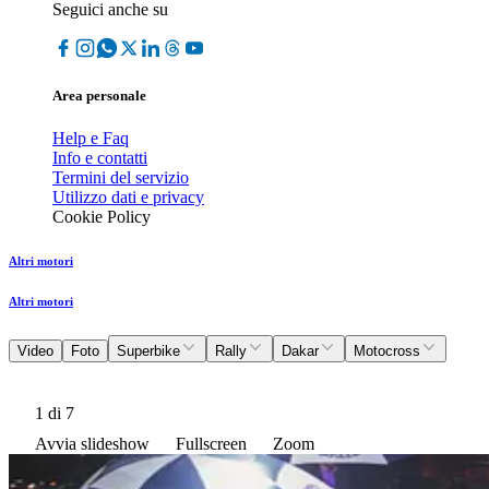
Seguici anche su
Area personale
Help e Faq
Info e contatti
Termini del servizio
Utilizzo dati e privacy
Cookie Policy
Altri motori
Altri motori
Video
Foto
Superbike
Rally
Dakar
Motocross
1
di 7
Avvia slideshow
Fullscreen
Zoom