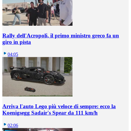
Rally dell'Acropoli, il primo ministro greco fa un
giro in pista
04:05
Arriva l'auto Lego più veloce di sempre: ecco la
Koenigsegg Sadair's Spear da 111 km/h
02:06