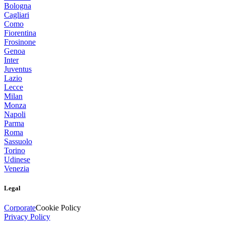
Bologna
Cagliari
Como
Fiorentina
Frosinone
Genoa
Inter
Juventus
Lazio
Lecce
Milan
Monza
Napoli
Parma
Roma
Sassuolo
Torino
Udinese
Venezia
Legal
Corporate
Cookie Policy
Privacy Policy