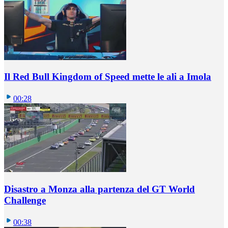
Il Red Bull Kingdom of Speed mette le ali a Imola
00:28
Disastro a Monza alla partenza del GT World
Challenge
00:38