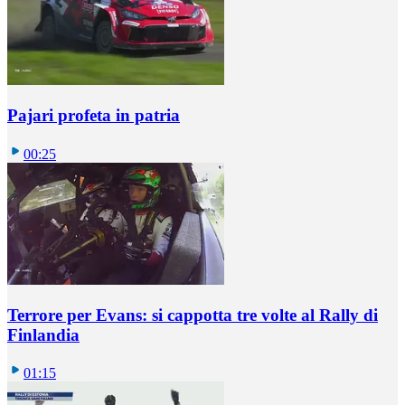
Pajari profeta in patria
00:25
Terrore per Evans: si cappotta tre volte al Rally di
Finlandia
01:15