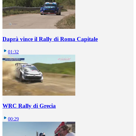
Daprà vince il Rally di Roma Capitale
01:32
WRC Rally di Grecia
00:29