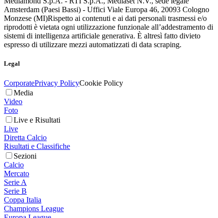
Mediamond S.p.A. - RTI S.p.A., Mediaset N.V., sede legale
Amsterdam (Paesi Bassi) - Uffici Viale Europa 46, 20093 Cologno
Monzese (MI)
Rispetto ai contenuti e ai dati personali trasmessi e/o
riprodotti è vietata ogni utilizzazione funzionale all’addestramento di
sistemi di intelligenza artificiale generativa. È altresì fatto divieto
espresso di utilizzare mezzi automatizzati di data scraping.
Legal
Corporate
Privacy Policy
Cookie Policy
Media
Video
Foto
Live e Risultati
Live
Diretta Calcio
Risultati e Classifiche
Sezioni
Calcio
Mercato
Serie A
Serie B
Coppa Italia
Champions League
Europa League