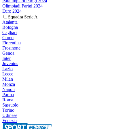
Paralimpiadi Parigi 2024
Olimpiadi Parigi 2024
Euro 2024
Squadra Serie A
Atalanta
Bologna
Cagliari
Como
Fiorentina
Frosinone
Genoa
Inter
Juventus
Lazio
Lecce
Milan
Monza
Napoli
Parma
Roma
Sassuolo
Torino
Udinese
Venezia