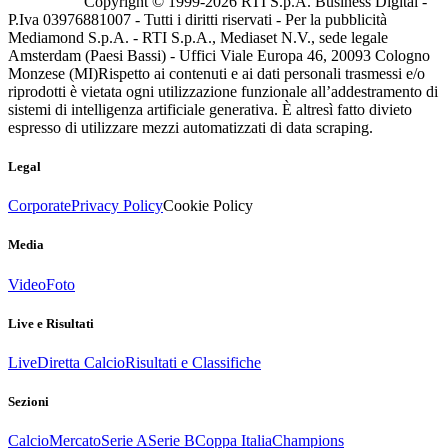
Copyright © 1999-
2026
RTI S.p.A. Business Digital -
P.Iva 03976881007 - Tutti i diritti riservati - Per la pubblicità
Mediamond S.p.A. - RTI S.p.A., Mediaset N.V., sede legale
Amsterdam (Paesi Bassi) - Uffici Viale Europa 46, 20093 Cologno
Monzese (MI)
Rispetto ai contenuti e ai dati personali trasmessi e/o
riprodotti è vietata ogni utilizzazione funzionale all’addestramento di
sistemi di intelligenza artificiale generativa. È altresì fatto divieto
espresso di utilizzare mezzi automatizzati di data scraping.
Legal
Corporate
Privacy Policy
Cookie Policy
Media
Video
Foto
Live e Risultati
Live
Diretta Calcio
Risultati e Classifiche
Sezioni
Calcio
Mercato
Serie A
Serie B
Coppa Italia
Champions