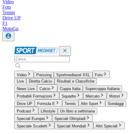
Video
Foto
Tennis
Drive UP
F1
MotoGp
Video
Pressing
Sportmediaset XXL
Foto
Live
Diretta Calcio
Risultati e Classifiche
News Live
Calcio
Coppa Italia
Supercoppa Italiana
Probabili Formazioni
Squadre
Mercato
Motori
Drive UP
Formula E
Tennis
Altri Sport
Sondaggi
Podcast
Lifestyle
Un libro a settimana
Speciali Europei
Speciali Olimpiadi
Speciale Scudetti
Speciali Mondiali
Altri Speciali