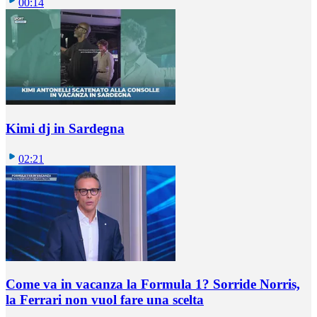
00:14
Kimi dj in Sardegna
02:21
Come va in vacanza la Formula 1? Sorride Norris,
la Ferrari non vuol fare una scelta