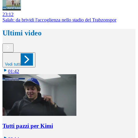
23:12
Salah: da brividi l'accoglienza nello stadio del Trabzonspor
Ultimi video
Vedi tutti
01:42
Tutti pazzi per Kimi