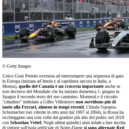
© Getty Images
Unico Gran Premio overseas ad interrompere una sequenza di gara
in Europa (iniziata ad Imola e al capolinea ancora in Italia, a
Monza),
quello del Canada è un crocevia importante
anche se
non decisivo del Mondiale che ha iniziato domenica 1. giugno in
Spagna il secondo terzo del suo cammino. Montreal e il circuito
"cittadino" intitolato a Gilles Villeneuve
non sorridono più di
tanto alla Ferrari, almeno in tempi recenti
. Chiuda l'epopea-
Schumacher (sei vittorie in otto anni dal 1997 al 2004), la Rossa ha
occhieggiato una sola volta dal gradino più alto del podio: nel 2018
con
Sebastian Vettel
. Negli ultimi quindici anni infatti a fare incetta
di vittorie sull'isola artificiale di Notre-Dame
si sono alternate Red