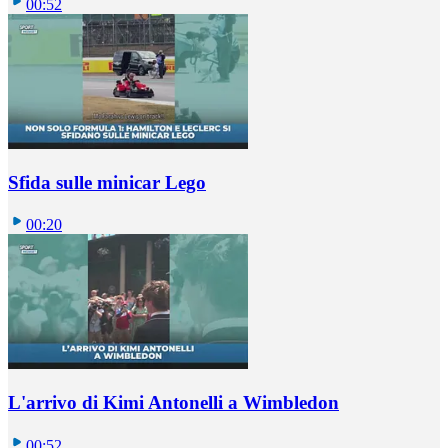
00:52
Sfida sulle minicar Lego
00:20
L'arrivo di Kimi Antonelli a Wimbledon
00:52