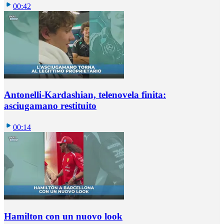
00:42
Antonelli-Kardashian, telenovela finita:
asciugamano restituito
00:14
Hamilton con un nuovo look