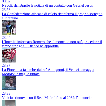
00:07
Napoli: dal Brasile la notizia di un contatto con Gabriel Jesus
23:58
La Confederazione africana di calcio riconferma il proprio sostegno
a Infantino
23:44
L'Inter ha informato Romero che al momento non può procedere: il
tempo stringe e l'Atletico ne approfitta
23:37
La Fiorentina fa "imbestialire" Antognoni, il Venezia omaggia
Modolo: le maglie ritirate
23:33
Vinicius rinnova con il Real Madrid fino al 2032: l'annuncio