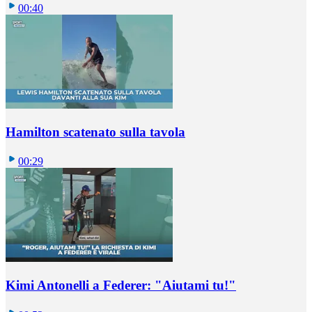
00:40
Hamilton scatenato sulla tavola
00:29
Kimi Antonelli a Federer: "Aiutami tu!"