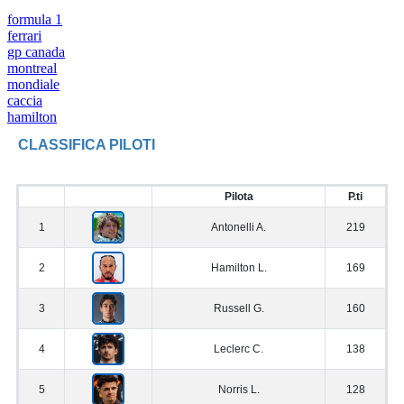
formula 1
ferrari
gp canada
montreal
mondiale
caccia
hamilton