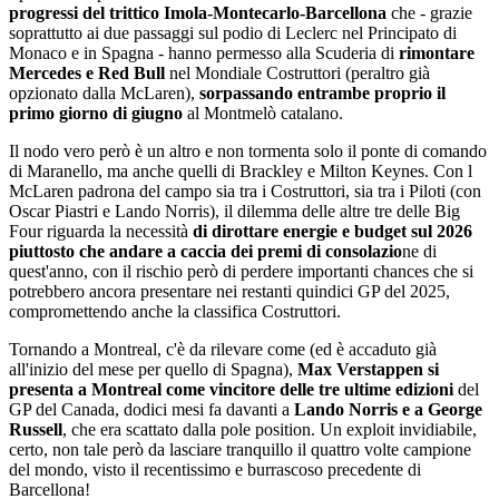
progressi del trittico Imola-Montecarlo-Barcellona
che - grazie
soprattutto ai due passaggi sul podio di Leclerc nel Principato di
Monaco e in Spagna - hanno permesso alla Scuderia di
rimontare
Mercedes e Red Bull
nel Mondiale Costruttori (peraltro già
opzionato dalla McLaren),
sorpassando entrambe proprio il
primo giorno di giugno
al Montmelò catalano.
Il nodo vero però è un altro e non tormenta solo il ponte di comando
di Maranello, ma anche quelli di Brackley e Milton Keynes. Con l
McLaren padrona del campo sia tra i Costruttori, sia tra i Piloti (con
Oscar Piastri e Lando Norris), il dilemma delle altre tre delle Big
Four riguarda la necessità
di dirottare energie e budget sul 2026
piuttosto che andare a caccia dei premi di consolazio
ne di
quest'anno, con il rischio però di perdere importanti chances che si
potrebbero ancora presentare nei restanti quindici GP del 2025,
compromettendo anche la classifica Costruttori.
Tornando a Montreal, c'è da rilevare come (ed è accaduto già
all'inizio del mese per quello di Spagna),
Max Verstappen si
presenta a Montreal come vincitore delle tre ultime edizioni
del
GP del Canada, dodici mesi fa davanti a
Lando Norris e a George
Russell
, che era scattato dalla pole position. Un exploit invidiabile,
certo, non tale però da lasciare tranquillo il quattro volte campione
del mondo, visto il recentissimo e burrascoso precedente di
Barcellona!