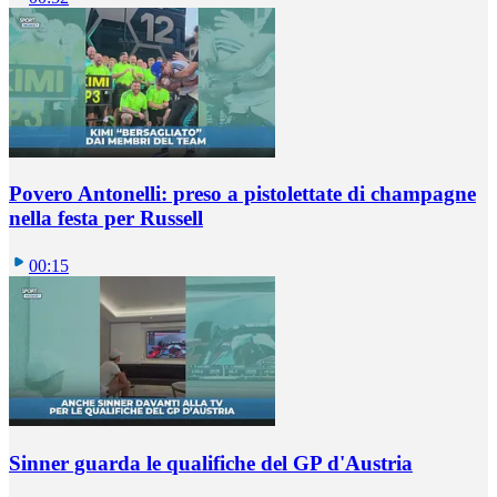
Povero Antonelli: preso a pistolettate di champagne
nella festa per Russell
00:15
Sinner guarda le qualifiche del GP d'Austria