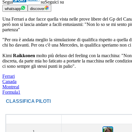
Segui
su
Seguici su
whatsapp
discover
Una Ferrari a due facce quella vista nelle prove libere del Gp del Ca
però non si lascia andare a facili entusiasmi: "Non lo so se mi sento
partenza"
"Per ora è andata meglio la simulazione di qualifica rispetto a quella
chi ho davanti. Per ora c'è una Mercedes, in qualifica speriamo non ci
Kimi
Raikkonen
molto più deluso del feeling con la macchina: "Non h
discreta, da parte mia ho faticato a portarte la macchina nelle condizi
ci sono sempre gli stessi punti in palio".
Ferrari
Canada
Montreal
Formula1