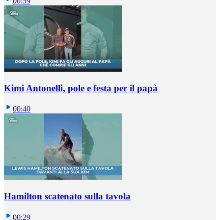
00:59
Kimi Antonelli, pole e festa per il papà
00:40
Hamilton scatenato sulla tavola
00:29