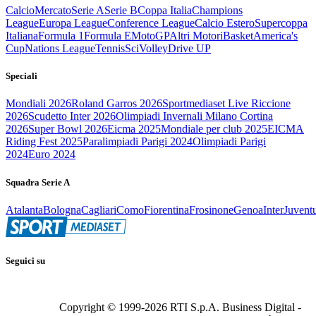
Calcio
Mercato
Serie A
Serie B
Coppa Italia
Champions
League
Europa League
Conference League
Calcio Estero
Supercoppa
Italiana
Formula 1
Formula E
MotoGP
Altri Motori
Basket
America's
Cup
Nations League
Tennis
Sci
Volley
Drive UP
Speciali
Mondiali 2026
Roland Garros 2026
Sportmediaset Live Riccione
2026
Scudetto Inter 2026
Olimpiadi Invernali Milano Cortina
2026
Super Bowl 2026
Eicma 2025
Mondiale per club 2025
EICMA
Riding Fest 2025
Paralimpiadi Parigi 2024
Olimpiadi Parigi
2024
Euro 2024
Squadra Serie A
Atalanta
Bologna
Cagliari
Como
Fiorentina
Frosinone
Genoa
Inter
Juvent
Seguici su
Copyright © 1999-
2026
RTI S.p.A. Business Digital -