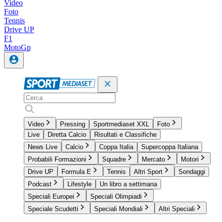
Video
Foto
Tennis
Drive UP
F1
MotoGp
Video
Pressing
Sportmediaset XXL
Foto
Live
Diretta Calcio
Risultati e Classifiche
News Live
Calcio
Coppa Italia
Supercoppa Italiana
Probabili Formazioni
Squadre
Mercato
Motori
Drive UP
Formula E
Tennis
Altri Sport
Sondaggi
Podcast
Lifestyle
Un libro a settimana
Speciali Europei
Speciali Olimpiadi
Speciale Scudetti
Speciali Mondiali
Altri Speciali