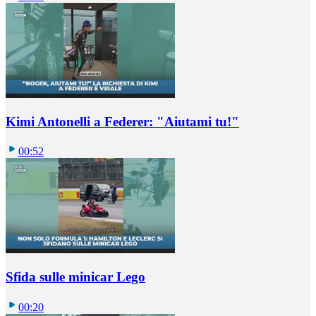
Kimi Antonelli a Federer: "Aiutami tu!"
00:52
Sfida sulle minicar Lego
00:20