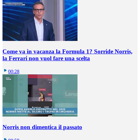
Come va in vacanza la Formula 1? Sorride Norris,
la Ferrari non vuol fare una scelta
00:28
Norris non dimentica il passato