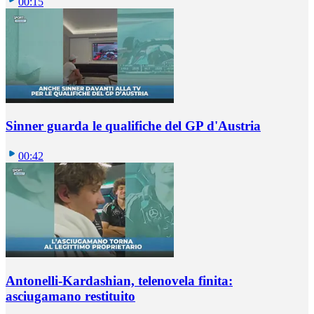
00:15
Sinner guarda le qualifiche del GP d'Austria
00:42
Antonelli-Kardashian, telenovela finita:
asciugamano restituito