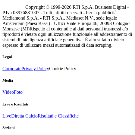
Copyright © 1999-
2026
RTI S.p.A. Business Digital -
P.Iva 03976881007 - Tutti i diritti riservati - Per la pubblicità
Mediamond S.p.A. - RTI S.p.A., Mediaset N.V., sede legale
Amsterdam (Paesi Bassi) - Uffici Viale Europa 46, 20093 Cologno
Monzese (MI)
Rispetto ai contenuti e ai dati personali trasmessi e/o
riprodotti è vietata ogni utilizzazione funzionale all’addestramento di
sistemi di intelligenza artificiale generativa. È altresì fatto divieto
espresso di utilizzare mezzi automatizzati di data scraping.
Legal
Corporate
Privacy Policy
Cookie Policy
Media
Video
Foto
Live e Risultati
Live
Diretta Calcio
Risultati e Classifiche
Sezioni