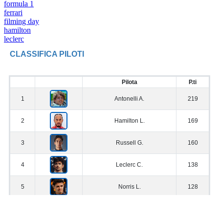
formula 1
ferrari
filming day
hamilton
leclerc