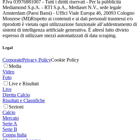
P.Iva 03976881007 - Tutti i diritti riservati - Per la pubblicità
Mediamond S.p.A. - RTI S.p.A., Mediaset N.V., sede legale
Amsterdam (Paesi Bassi) - Uffici Viale Europa 46, 20093 Cologno
Monzese (MI)
Rispetto ai contenuti e ai dati personali trasmessi e/o
riprodotti è vietata ogni utilizzazione funzionale all’addestramento di
sistemi di intelligenza artificiale generativa. È altresì fatto divieto
espresso di utilizzare mezzi automatizzati di data scraping.
Legal
Corporate
Privacy Policy
Cookie Policy
Media
Video
Foto
Live e Risultati
Live
Diretta Calcio
Risultati e Classifiche
Sezioni
Calcio
Mercato
Serie A
Serie B
Coppa Italia