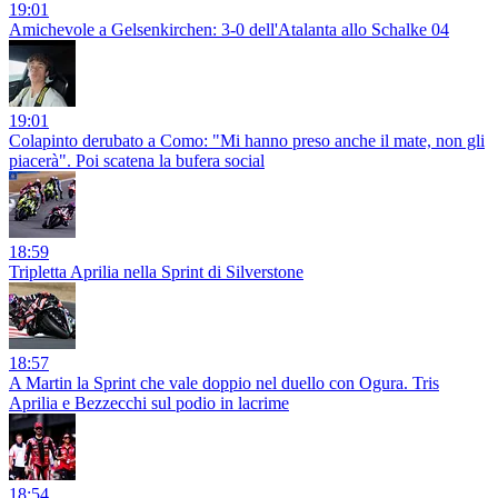
19:01
Amichevole a Gelsenkirchen: 3-0 dell'Atalanta allo Schalke 04
19:01
Colapinto derubato a Como: "Mi hanno preso anche il mate, non gli
piacerà". Poi scatena la bufera social
18:59
Tripletta Aprilia nella Sprint di Silverstone
18:57
A Martin la Sprint che vale doppio nel duello con Ogura. Tris
Aprilia e Bezzecchi sul podio in lacrime
18:54