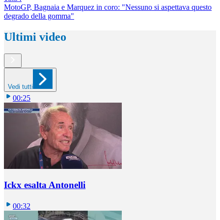
MotoGP, Bagnaia e Marquez in coro: "Nessuno si aspettava questo
degrado della gomma"
Ultimi video
Vedi tutti
00:25
Ickx esalta Antonelli
00:32