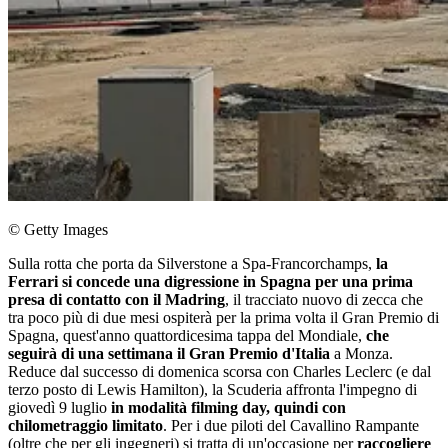
© Getty Images
Sulla rotta che porta da Silverstone a Spa-Francorchamps,
la
Ferrari si concede una digressione in Spagna per una prima
presa di contatto con il Madring
, il tracciato nuovo di zecca che
tra poco più di due mesi ospiterà per la prima volta il Gran Premio di
Spagna, quest'anno quattordicesima tappa del Mondiale,
che
seguirà di una settimana il Gran Premio d'Italia
a Monza.
Reduce dal successo di domenica scorsa con Charles Leclerc (e dal
terzo posto di Lewis Hamilton), la Scuderia affronta l'impegno di
giovedì 9 luglio
in modalità filming day, quindi con
chilometraggio limitato
. Per i due piloti del Cavallino Rampante
(oltre che per gli ingegneri) si tratta di un'occasione per
raccogliere