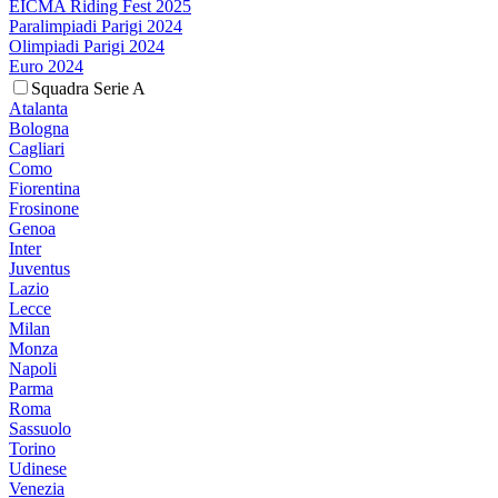
EICMA Riding Fest 2025
Paralimpiadi Parigi 2024
Olimpiadi Parigi 2024
Euro 2024
Squadra Serie A
Atalanta
Bologna
Cagliari
Como
Fiorentina
Frosinone
Genoa
Inter
Juventus
Lazio
Lecce
Milan
Monza
Napoli
Parma
Roma
Sassuolo
Torino
Udinese
Venezia