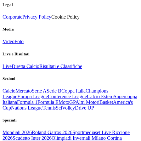
Legal
Corporate
Privacy Policy
Cookie Policy
Media
Video
Foto
Live e Risultati
Live
Diretta Calcio
Risultati e Classifiche
Sezioni
Calcio
Mercato
Serie A
Serie B
Coppa Italia
Champions
League
Europa League
Conference League
Calcio Estero
Supercoppa
Italiana
Formula 1
Formula E
MotoGP
Altri Motori
Basket
America's
Cup
Nations League
Tennis
Sci
Volley
Drive UP
Speciali
Mondiali 2026
Roland Garros 2026
Sportmediaset Live Riccione
2026
Scudetto Inter 2026
Olimpiadi Invernali Milano Cortina