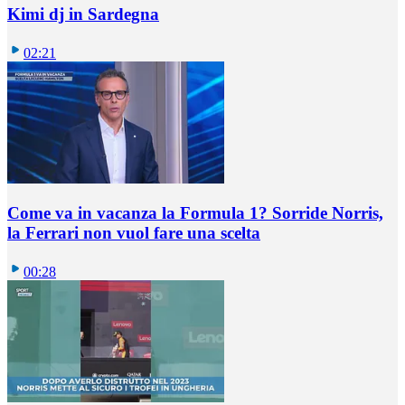
Kimi dj in Sardegna
02:21
Come va in vacanza la Formula 1? Sorride Norris,
la Ferrari non vuol fare una scelta
00:28