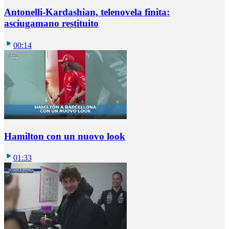
Antonelli-Kardashian, telenovela finita:
asciugamano restituito
00:14
Hamilton con un nuovo look
01:33