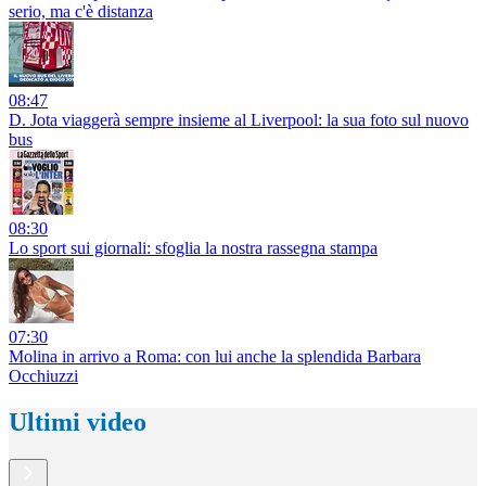
serio, ma c'è distanza
08:47
D. Jota viaggerà sempre insieme al Liverpool: la sua foto sul nuovo
bus
08:30
Lo sport sui giornali: sfoglia la nostra rassegna stampa
07:30
Molina in arrivo a Roma: con lui anche la splendida Barbara
Occhiuzzi
Ultimi video