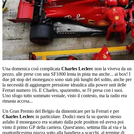
Una domenica così complicata
Charles Leclerc
non la viveva da un
pezzo, alle prese con una SF1000 lenta in pista ma anche... ai box! I
due pit stop del monegasco sono stati più lunghi del solito, anche per
la necessità di aggiungere pressione idraulica alla power unit delle
Ferrari numero 16. E Charles, spazientito, se l'è presa con i suoi.
Uno sfogo tutto sommato veniale, visto il contesto, ma la radio era
rimasta accesa...
Un Gran Premio del Belgio da dimenticare per la Ferrari e per
Charles Leclerc
in particolare. Dodici mesi fa su questo stesso
asfalto il monegasco era scattato dalla pole position ed aveva poi
vinto il primo GP della carriera. Quest'anno, settima fila al via e la
quattordicesima piazza sotto alla bandiera a scacchi, al termine di