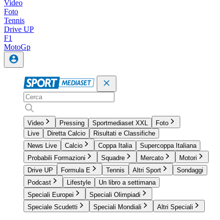
Video
Foto
Tennis
Drive UP
F1
MotoGp
Video
Pressing
Sportmediaset XXL
Foto
Live
Diretta Calcio
Risultati e Classifiche
News Live
Calcio
Coppa Italia
Supercoppa Italiana
Probabili Formazioni
Squadre
Mercato
Motori
Drive UP
Formula E
Tennis
Altri Sport
Sondaggi
Podcast
Lifestyle
Un libro a settimana
Speciali Europei
Speciali Olimpiadi
Speciale Scudetti
Speciali Mondiali
Altri Speciali