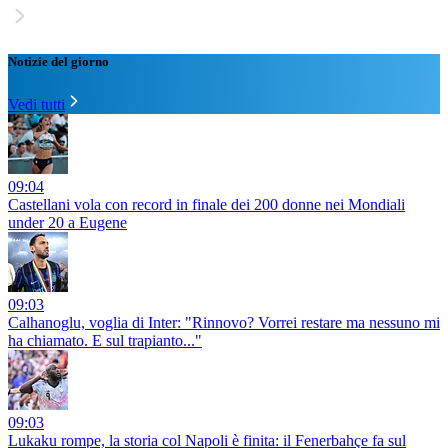
Notizie del giorno
Vedi tutti
09:04
Castellani vola con record in finale dei 200 donne nei Mondiali
under 20 a Eugene
09:03
Calhanoglu, voglia di Inter: "Rinnovo? Vorrei restare ma nessuno mi
ha chiamato. E sul trapianto..."
09:03
Lukaku rompe, la storia col Napoli è finita: il Fenerbahçe fa sul