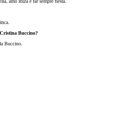
la, amo Ibiza e far sempre fiesta.
tica.
 Cristina Buccino?
 la Buccino.