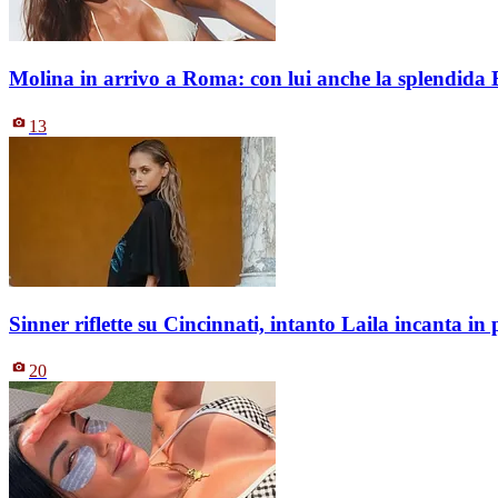
Molina in arrivo a Roma: con lui anche la splendida
13
Sinner riflette su Cincinnati, intanto Laila incanta i
20