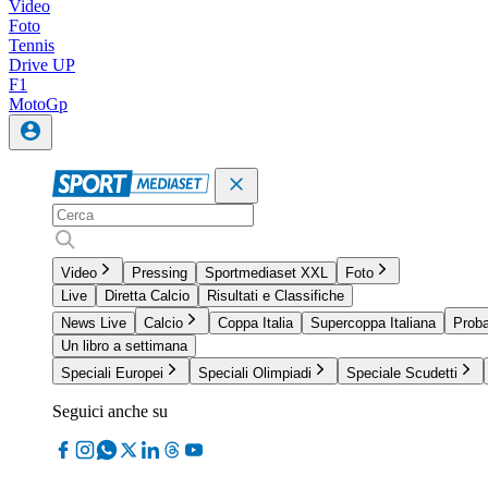
Video
Foto
Tennis
Drive UP
F1
MotoGp
Video
Pressing
Sportmediaset XXL
Foto
Live
Diretta Calcio
Risultati e Classifiche
News Live
Calcio
Coppa Italia
Supercoppa Italiana
Proba
Un libro a settimana
Speciali Europei
Speciali Olimpiadi
Speciale Scudetti
Seguici anche su