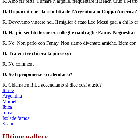
R. Amo far festa. Fumare Narghilè, frequentare il Beach Club a Marbel
D. Dispiaciuta per la sconfitta dell'Argentina in Coppa America?
R. Dovevamo vincere noi. Il miglior è stato Leo Messi guai a chi lo cri
D. Ha più sentito le sue ex colleghe naufraghe Fanny Neguesha e
R. No. Non parlo con Fanny. Non siamo diventate amiche. Idem con
D. Tra voi tre chi era la più sexy?
R. No comment.
D. Se ti proponessero calendario?
R. Chiamatemi! La accendiamo si dice così giusto?
Iturbe
Argentina
Marbella
Ibiza
roma
Isoladeifamosi
Scanu
Ultime gallery