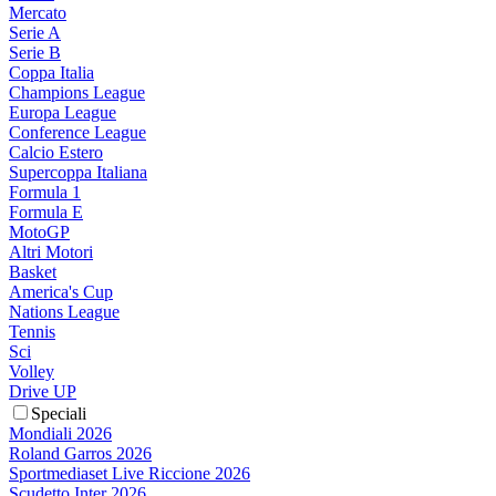
Mercato
Serie A
Serie B
Coppa Italia
Champions League
Europa League
Conference League
Calcio Estero
Supercoppa Italiana
Formula 1
Formula E
MotoGP
Altri Motori
Basket
America's Cup
Nations League
Tennis
Sci
Volley
Drive UP
Speciali
Mondiali 2026
Roland Garros 2026
Sportmediaset Live Riccione 2026
Scudetto Inter 2026