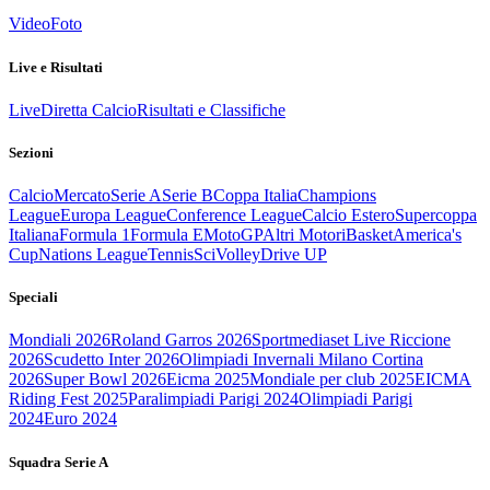
Video
Foto
Live e Risultati
Live
Diretta Calcio
Risultati e Classifiche
Sezioni
Calcio
Mercato
Serie A
Serie B
Coppa Italia
Champions
League
Europa League
Conference League
Calcio Estero
Supercoppa
Italiana
Formula 1
Formula E
MotoGP
Altri Motori
Basket
America's
Cup
Nations League
Tennis
Sci
Volley
Drive UP
Speciali
Mondiali 2026
Roland Garros 2026
Sportmediaset Live Riccione
2026
Scudetto Inter 2026
Olimpiadi Invernali Milano Cortina
2026
Super Bowl 2026
Eicma 2025
Mondiale per club 2025
EICMA
Riding Fest 2025
Paralimpiadi Parigi 2024
Olimpiadi Parigi
2024
Euro 2024
Squadra Serie A