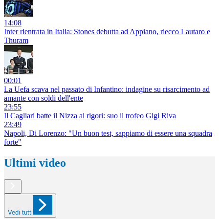
14:08
Inter rientrata in Italia: Stones debutta ad Appiano, riecco Lautaro e
Thuram
00:01
La Uefa scava nel passato di Infantino: indagine su risarcimento ad
amante con soldi dell'ente
23:55
Il Cagliari batte il Nizza ai rigori: suo il trofeo Gigi Riva
23:49
Napoli, Di Lorenzo: "Un buon test, sappiamo di essere una squadra
forte"
Ultimi video
Vedi tutti