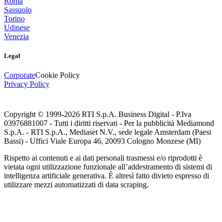
Roma
Sassuolo
Torino
Udinese
Venezia
Legal
Corporate
Cookie Policy
Privacy Policy
Copyright © 1999-
2026
RTI S.p.A. Business Digital - P.Iva
03976881007 - Tutti i diritti riservati - Per la pubblicità Mediamond
S.p.A. - RTI S.p.A., Mediaset N.V., sede legale Amsterdam (Paesi
Bassi) - Uffici Viale Europa 46, 20093 Cologno Monzese (MI)
Rispetto ai contenuti e ai dati personali trasmessi e/o riprodotti è
vietata ogni utilizzazione funzionale all’addestramento di sistemi di
intelligenza artificiale generativa. È altresì fatto divieto espresso di
utilizzare mezzi automatizzati di data scraping.