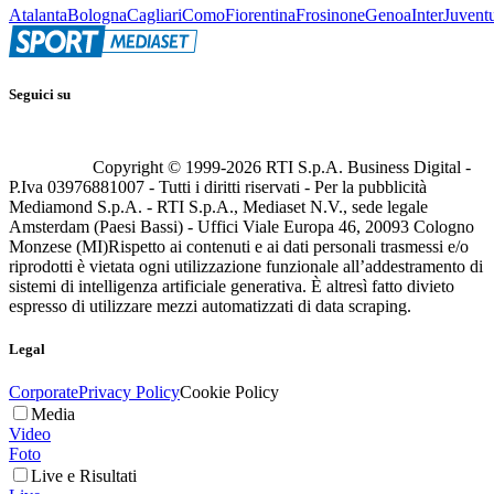
Atalanta
Bologna
Cagliari
Como
Fiorentina
Frosinone
Genoa
Inter
Juvent
Seguici su
Copyright © 1999-
2026
RTI S.p.A. Business Digital -
P.Iva 03976881007 - Tutti i diritti riservati - Per la pubblicità
Mediamond S.p.A. - RTI S.p.A., Mediaset N.V., sede legale
Amsterdam (Paesi Bassi) - Uffici Viale Europa 46, 20093 Cologno
Monzese (MI)
Rispetto ai contenuti e ai dati personali trasmessi e/o
riprodotti è vietata ogni utilizzazione funzionale all’addestramento di
sistemi di intelligenza artificiale generativa. È altresì fatto divieto
espresso di utilizzare mezzi automatizzati di data scraping.
Legal
Corporate
Privacy Policy
Cookie Policy
Media
Video
Foto
Live e Risultati