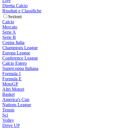
Live
Diretta Calcio
Risultati e Classifiche
Sezioni
Calcio
Mercato
Serie A
Serie B
Coppa Italia
Champions League
Europa League
Conference League
Calcio Estero
Supercoppa Italiana
Formula 1
Formula E
MotoGP
Altri Motori
Basket
America's Cup
Nations League
Tennis
Sci
Volley
Drive UP