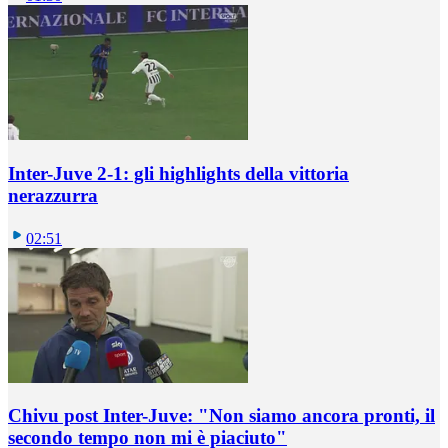
Inter-Juve 2-1: gli highlights della vittoria
nerazzurra
02:51
Chivu post Inter-Juve: "Non siamo ancora pronti, il
secondo tempo non mi è piaciuto"