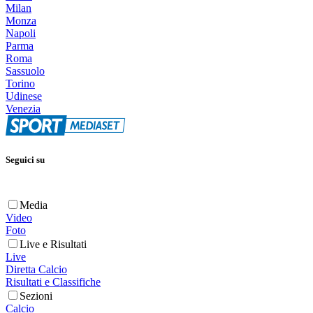
Milan
Monza
Napoli
Parma
Roma
Sassuolo
Torino
Udinese
Venezia
Seguici su
Media
Video
Foto
Live e Risultati
Live
Diretta Calcio
Risultati e Classifiche
Sezioni
Calcio