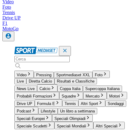
Video
Foto
Tennis
Drive UP
F1
MotoGp
Video
Pressing
Sportmediaset XXL
Foto
Live
Diretta Calcio
Risultati e Classifiche
News Live
Calcio
Coppa Italia
Supercoppa Italiana
Probabili Formazioni
Squadre
Mercato
Motori
Drive UP
Formula E
Tennis
Altri Sport
Sondaggi
Podcast
Lifestyle
Un libro a settimana
Speciali Europei
Speciali Olimpiadi
Speciale Scudetti
Speciali Mondiali
Altri Speciali