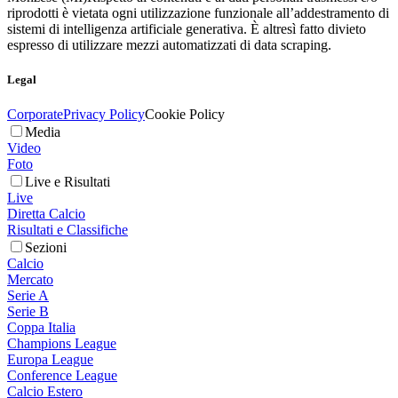
riprodotti è vietata ogni utilizzazione funzionale all’addestramento di
sistemi di intelligenza artificiale generativa. È altresì fatto divieto
espresso di utilizzare mezzi automatizzati di data scraping.
Legal
Corporate
Privacy Policy
Cookie Policy
Media
Video
Foto
Live e Risultati
Live
Diretta Calcio
Risultati e Classifiche
Sezioni
Calcio
Mercato
Serie A
Serie B
Coppa Italia
Champions League
Europa League
Conference League
Calcio Estero