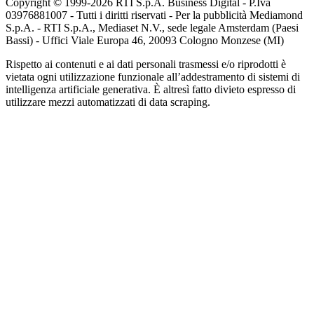
Copyright © 1999-
2026
RTI S.p.A. Business Digital - P.Iva
03976881007 - Tutti i diritti riservati - Per la pubblicità Mediamond
S.p.A. - RTI S.p.A., Mediaset N.V., sede legale Amsterdam (Paesi
Bassi) - Uffici Viale Europa 46, 20093 Cologno Monzese (MI)
Rispetto ai contenuti e ai dati personali trasmessi e/o riprodotti è
vietata ogni utilizzazione funzionale all’addestramento di sistemi di
intelligenza artificiale generativa. È altresì fatto divieto espresso di
utilizzare mezzi automatizzati di data scraping.