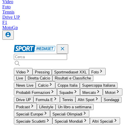
Video
Foto
Tennis
Drive UP
F1
MotoGp
Video
Pressing
Sportmediaset XXL
Foto
Live
Diretta Calcio
Risultati e Classifiche
News Live
Calcio
Coppa Italia
Supercoppa Italiana
Probabili Formazioni
Squadre
Mercato
Motori
Drive UP
Formula E
Tennis
Altri Sport
Sondaggi
Podcast
Lifestyle
Un libro a settimana
Speciali Europei
Speciali Olimpiadi
Speciale Scudetti
Speciali Mondiali
Altri Speciali