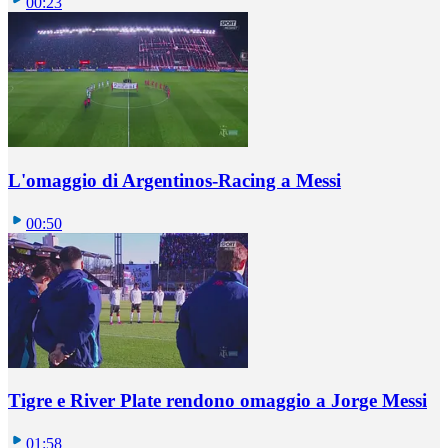
00:23
L'omaggio di Argentinos-Racing a Messi
00:50
Tigre e River Plate rendono omaggio a Jorge Messi
01:58