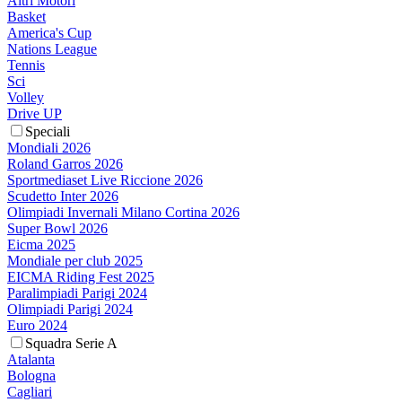
Altri Motori
Basket
America's Cup
Nations League
Tennis
Sci
Volley
Drive UP
Speciali
Mondiali 2026
Roland Garros 2026
Sportmediaset Live Riccione 2026
Scudetto Inter 2026
Olimpiadi Invernali Milano Cortina 2026
Super Bowl 2026
Eicma 2025
Mondiale per club 2025
EICMA Riding Fest 2025
Paralimpiadi Parigi 2024
Olimpiadi Parigi 2024
Euro 2024
Squadra Serie A
Atalanta
Bologna
Cagliari