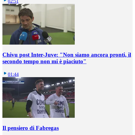
02:51
Chivu post Inter-Juve: "Non siamo ancora pronti, il
secondo tempo non mi è piaciuto"
01:44
Il pensiero di Fabregas