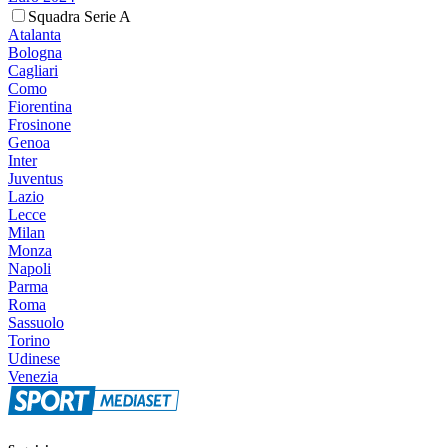
Squadra Serie A
Atalanta
Bologna
Cagliari
Como
Fiorentina
Frosinone
Genoa
Inter
Juventus
Lazio
Lecce
Milan
Monza
Napoli
Parma
Roma
Sassuolo
Torino
Udinese
Venezia