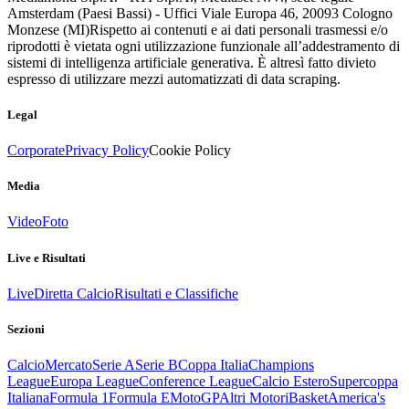
Amsterdam (Paesi Bassi) - Uffici Viale Europa 46, 20093 Cologno
Monzese (MI)
Rispetto ai contenuti e ai dati personali trasmessi e/o
riprodotti è vietata ogni utilizzazione funzionale all’addestramento di
sistemi di intelligenza artificiale generativa. È altresì fatto divieto
espresso di utilizzare mezzi automatizzati di data scraping.
Legal
Corporate
Privacy Policy
Cookie Policy
Media
Video
Foto
Live e Risultati
Live
Diretta Calcio
Risultati e Classifiche
Sezioni
Calcio
Mercato
Serie A
Serie B
Coppa Italia
Champions
League
Europa League
Conference League
Calcio Estero
Supercoppa
Italiana
Formula 1
Formula E
MotoGP
Altri Motori
Basket
America's