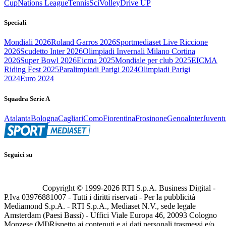
Cup
Nations League
Tennis
Sci
Volley
Drive UP
Speciali
Mondiali 2026
Roland Garros 2026
Sportmediaset Live Riccione
2026
Scudetto Inter 2026
Olimpiadi Invernali Milano Cortina
2026
Super Bowl 2026
Eicma 2025
Mondiale per club 2025
EICMA
Riding Fest 2025
Paralimpiadi Parigi 2024
Olimpiadi Parigi
2024
Euro 2024
Squadra Serie A
Atalanta
Bologna
Cagliari
Como
Fiorentina
Frosinone
Genoa
Inter
Juvent
Seguici su
Copyright © 1999-
2026
RTI S.p.A. Business Digital -
P.Iva 03976881007 - Tutti i diritti riservati - Per la pubblicità
Mediamond S.p.A. - RTI S.p.A., Mediaset N.V., sede legale
Amsterdam (Paesi Bassi) - Uffici Viale Europa 46, 20093 Cologno
Monzese (MI)
Rispetto ai contenuti e ai dati personali trasmessi e/o