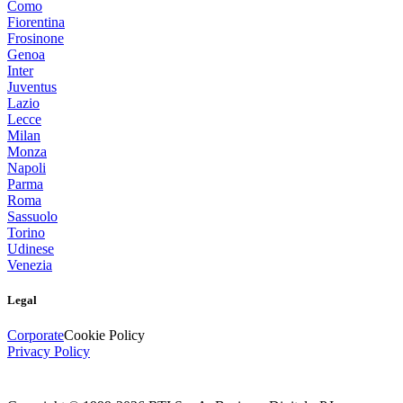
Como
Fiorentina
Frosinone
Genoa
Inter
Juventus
Lazio
Lecce
Milan
Monza
Napoli
Parma
Roma
Sassuolo
Torino
Udinese
Venezia
Legal
Corporate
Cookie Policy
Privacy Policy