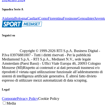
Squadra Serie A
Atalanta
Bologna
Cagliari
Como
Fiorentina
Frosinone
Genoa
Inter
Juvent
Seguici su
Copyright © 1999-
2026
RTI S.p.A. Business Digital -
P.Iva 03976881007 - Tutti i diritti riservati - Per la pubblicità
Mediamond S.p.A. - RTI S.p.A., Mediaset N.V., sede legale
Amsterdam (Paesi Bassi) - Uffici Viale Europa 46, 20093 Cologno
Monzese (MI)
Rispetto ai contenuti e ai dati personali trasmessi e/o
riprodotti è vietata ogni utilizzazione funzionale all’addestramento di
sistemi di intelligenza artificiale generativa. È altresì fatto divieto
espresso di utilizzare mezzi automatizzati di data scraping.
Legal
Corporate
Privacy Policy
Cookie Policy
Media