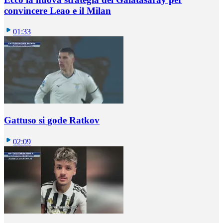
convincere Leao e il Milan
01:33
Gattuso si gode Ratkov
02:09