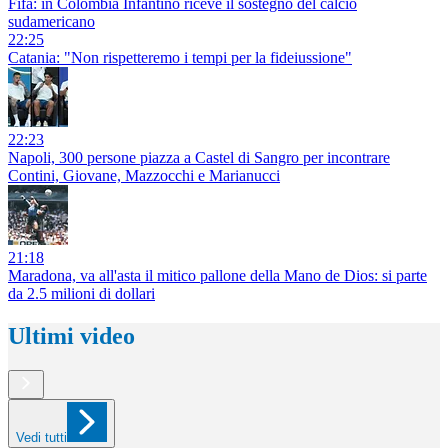
Fifa: in Colombia Infantino riceve il sostegno del calcio
sudamericano
22:25
Catania: "Non rispetteremo i tempi per la fideiussione"
22:23
Napoli, 300 persone piazza a Castel di Sangro per incontrare
Contini, Giovane, Mazzocchi e Marianucci
21:18
Maradona, va all'asta il mitico pallone della Mano de Dios: si parte
da 2.5 milioni di dollari
Ultimi video
Vedi tutti