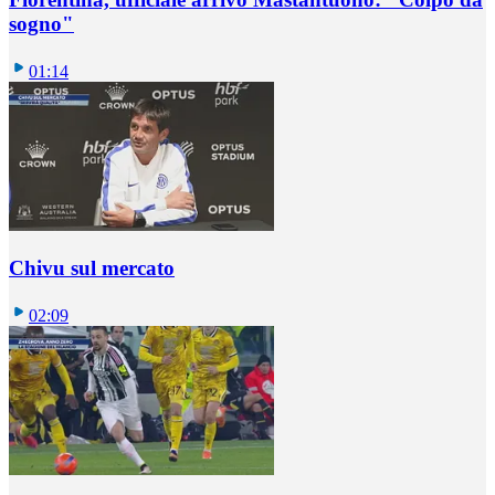
sogno"
01:14
Chivu sul mercato
02:09