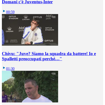
Domani c'è Juventus-Inter
00:59
Chivu: "Juve? Siamo la squadra da battere! Io e
Spalletti preoccupati perché…"
01:30