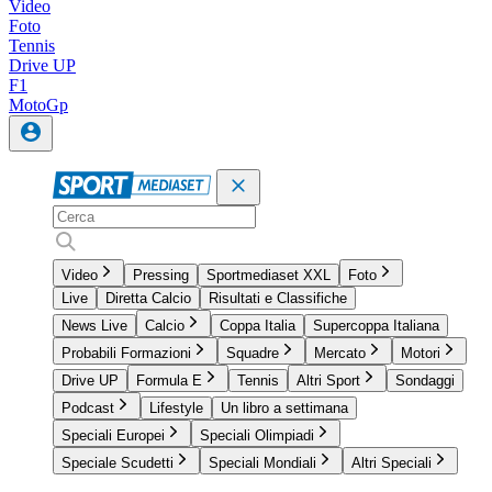
Video
Foto
Tennis
Drive UP
F1
MotoGp
Video
Pressing
Sportmediaset XXL
Foto
Live
Diretta Calcio
Risultati e Classifiche
News Live
Calcio
Coppa Italia
Supercoppa Italiana
Probabili Formazioni
Squadre
Mercato
Motori
Drive UP
Formula E
Tennis
Altri Sport
Sondaggi
Podcast
Lifestyle
Un libro a settimana
Speciali Europei
Speciali Olimpiadi
Speciale Scudetti
Speciali Mondiali
Altri Speciali