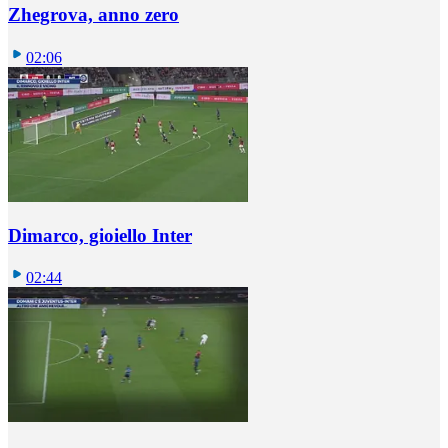
Zhegrova, anno zero
02:06
Dimarco, gioiello Inter
02:44