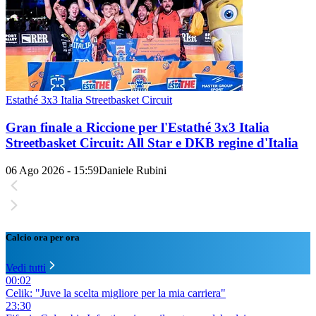
Estathé 3x3 Italia Streetbasket Circuit
Gran finale a Riccione per l'Estathé 3x3 Italia
Streetbasket Circuit: All Star e DKB regine d'Italia
06 Ago 2026 - 15:59
Daniele Rubini
Calcio ora per ora
Vedi tutti
00:02
Celik: "Juve la scelta migliore per la mia carriera"
23:30