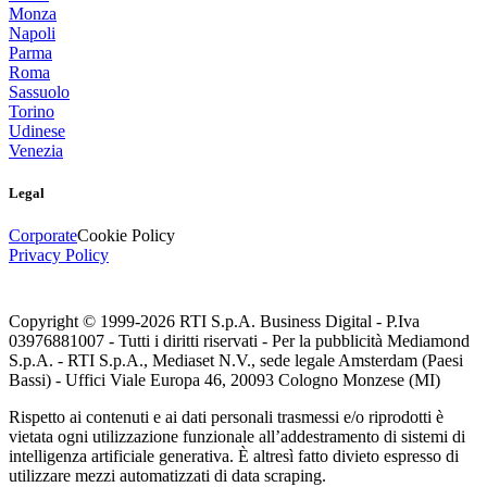
Monza
Napoli
Parma
Roma
Sassuolo
Torino
Udinese
Venezia
Legal
Corporate
Cookie Policy
Privacy Policy
Copyright © 1999-
2026
RTI S.p.A. Business Digital - P.Iva
03976881007 - Tutti i diritti riservati - Per la pubblicità Mediamond
S.p.A. - RTI S.p.A., Mediaset N.V., sede legale Amsterdam (Paesi
Bassi) - Uffici Viale Europa 46, 20093 Cologno Monzese (MI)
Rispetto ai contenuti e ai dati personali trasmessi e/o riprodotti è
vietata ogni utilizzazione funzionale all’addestramento di sistemi di
intelligenza artificiale generativa. È altresì fatto divieto espresso di
utilizzare mezzi automatizzati di data scraping.