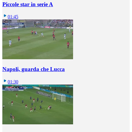
Piccole star in serie A
01:45
Napoli, guarda che Lucca
01:30