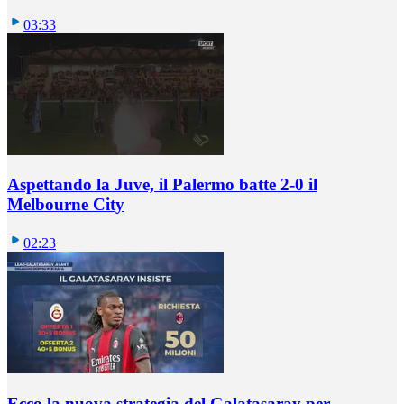
03:33
Aspettando la Juve, il Palermo batte 2-0 il
Melbourne City
02:23
Ecco la nuova strategia del Galatasaray per