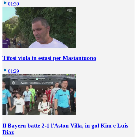
01:30
Tifosi viola in estasi per Mastantuono
01:29
Il Bayern batte 2-1 l'Aston Villa, in gol Kim e Luis
Diaz