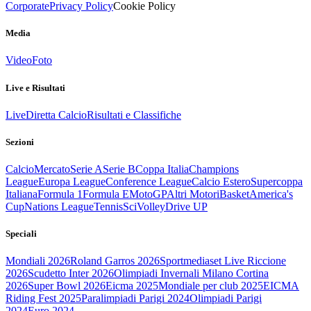
Corporate
Privacy Policy
Cookie Policy
Media
Video
Foto
Live e Risultati
Live
Diretta Calcio
Risultati e Classifiche
Sezioni
Calcio
Mercato
Serie A
Serie B
Coppa Italia
Champions
League
Europa League
Conference League
Calcio Estero
Supercoppa
Italiana
Formula 1
Formula E
MotoGP
Altri Motori
Basket
America's
Cup
Nations League
Tennis
Sci
Volley
Drive UP
Speciali
Mondiali 2026
Roland Garros 2026
Sportmediaset Live Riccione
2026
Scudetto Inter 2026
Olimpiadi Invernali Milano Cortina
2026
Super Bowl 2026
Eicma 2025
Mondiale per club 2025
EICMA
Riding Fest 2025
Paralimpiadi Parigi 2024
Olimpiadi Parigi
2024
Euro 2024