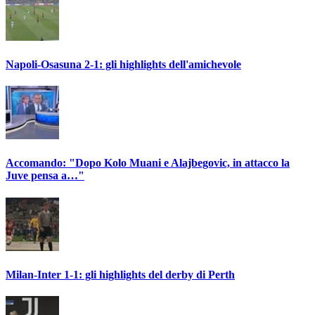
Napoli-Osasuna 2-1: gli highlights dell'amichevole
Accomando: "Dopo Kolo Muani e Alajbegovic, in attacco la
Juve pensa a…"
Milan-Inter 1-1: gli highlights del derby di Perth