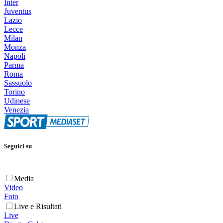
Inter
Juventus
Lazio
Lecce
Milan
Monza
Napoli
Parma
Roma
Sassuolo
Torino
Udinese
Venezia
Seguici su
Media
Video
Foto
Live e Risultati
Live