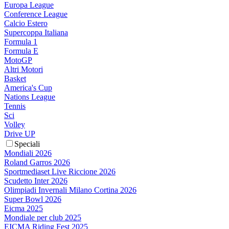
Europa League
Conference League
Calcio Estero
Supercoppa Italiana
Formula 1
Formula E
MotoGP
Altri Motori
Basket
America's Cup
Nations League
Tennis
Sci
Volley
Drive UP
Speciali
Mondiali 2026
Roland Garros 2026
Sportmediaset Live Riccione 2026
Scudetto Inter 2026
Olimpiadi Invernali Milano Cortina 2026
Super Bowl 2026
Eicma 2025
Mondiale per club 2025
EICMA Riding Fest 2025