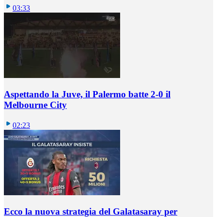
03:33
Aspettando la Juve, il Palermo batte 2-0 il
Melbourne City
02:23
Ecco la nuova strategia del Galatasaray per