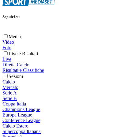
Seguici su
Media
Video
Foto
Live e Risultati
Live
Diretta Calcio
Risultati e Classifiche
Sezioni
Calcio
Mercato
Serie A
Serie B
Coppa Italia
Champions League
Europa League
Conference League
Calcio Estero
Supercoppa Italiana
Formula 1