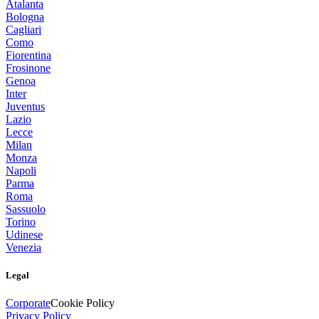
Atalanta
Bologna
Cagliari
Como
Fiorentina
Frosinone
Genoa
Inter
Juventus
Lazio
Lecce
Milan
Monza
Napoli
Parma
Roma
Sassuolo
Torino
Udinese
Venezia
Legal
Corporate
Cookie Policy
Privacy Policy