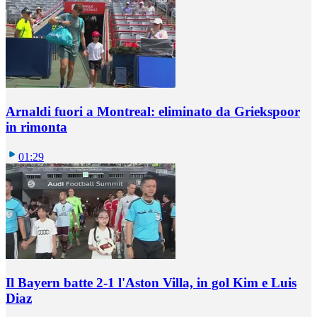
Arnaldi fuori a Montreal: eliminato da Griekspoor
in rimonta
01:29
Il Bayern batte 2-1 l'Aston Villa, in gol Kim e Luis
Diaz