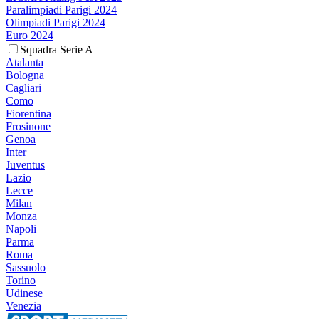
Paralimpiadi Parigi 2024
Olimpiadi Parigi 2024
Euro 2024
Squadra Serie A
Atalanta
Bologna
Cagliari
Como
Fiorentina
Frosinone
Genoa
Inter
Juventus
Lazio
Lecce
Milan
Monza
Napoli
Parma
Roma
Sassuolo
Torino
Udinese
Venezia