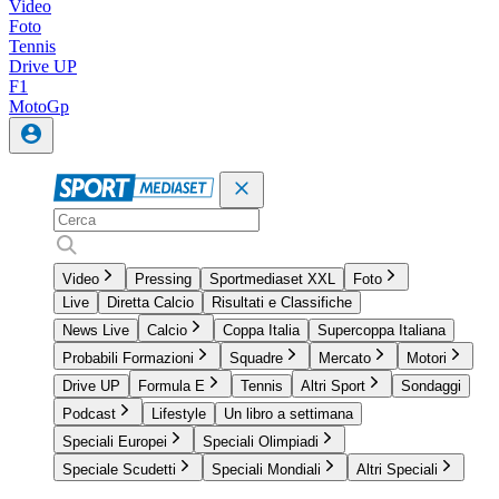
Video
Foto
Tennis
Drive UP
F1
MotoGp
Video
Pressing
Sportmediaset XXL
Foto
Live
Diretta Calcio
Risultati e Classifiche
News Live
Calcio
Coppa Italia
Supercoppa Italiana
Probabili Formazioni
Squadre
Mercato
Motori
Drive UP
Formula E
Tennis
Altri Sport
Sondaggi
Podcast
Lifestyle
Un libro a settimana
Speciali Europei
Speciali Olimpiadi
Speciale Scudetti
Speciali Mondiali
Altri Speciali