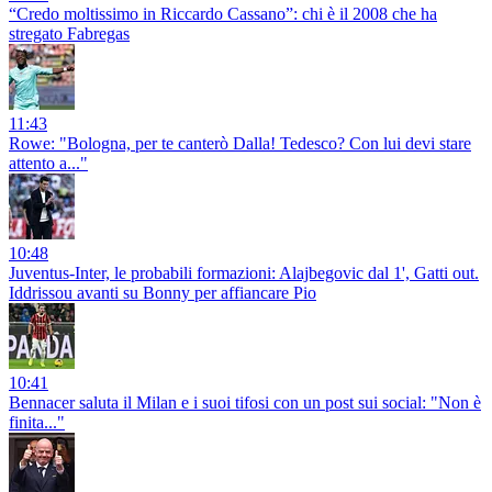
“Credo moltissimo in Riccardo Cassano”: chi è il 2008 che ha
stregato Fabregas
11:43
Rowe: "Bologna, per te canterò Dalla! Tedesco? Con lui devi stare
attento a..."
10:48
Juventus-Inter, le probabili formazioni: Alajbegovic dal 1', Gatti out.
Iddrissou avanti su Bonny per affiancare Pio
10:41
Bennacer saluta il Milan e i suoi tifosi con un post sui social: "Non è
finita..."