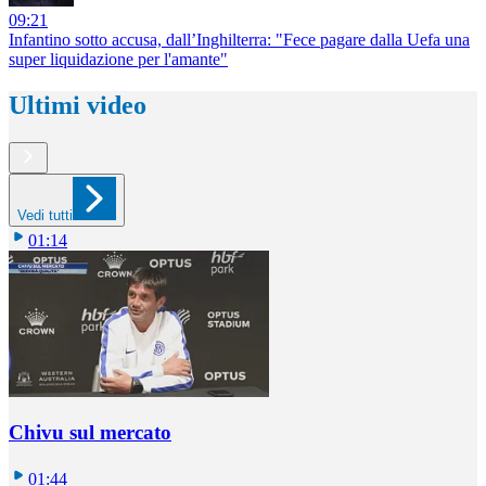
09:21
Infantino sotto accusa, dall’Inghilterra: "Fece pagare dalla Uefa una
super liquidazione per l'amante"
Ultimi video
Vedi tutti
01:14
Chivu sul mercato
01:44