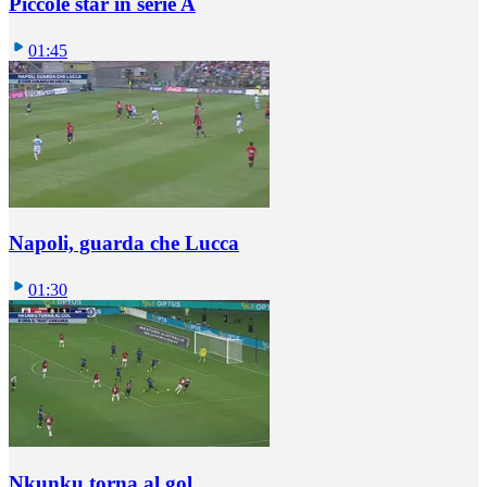
Piccole star in serie A
01:45
Napoli, guarda che Lucca
01:30
Nkunku torna al gol