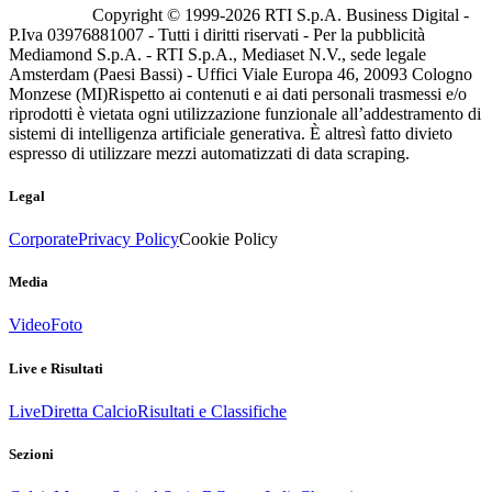
Copyright © 1999-
2026
RTI S.p.A. Business Digital -
P.Iva 03976881007 - Tutti i diritti riservati - Per la pubblicità
Mediamond S.p.A. - RTI S.p.A., Mediaset N.V., sede legale
Amsterdam (Paesi Bassi) - Uffici Viale Europa 46, 20093 Cologno
Monzese (MI)
Rispetto ai contenuti e ai dati personali trasmessi e/o
riprodotti è vietata ogni utilizzazione funzionale all’addestramento di
sistemi di intelligenza artificiale generativa. È altresì fatto divieto
espresso di utilizzare mezzi automatizzati di data scraping.
Legal
Corporate
Privacy Policy
Cookie Policy
Media
Video
Foto
Live e Risultati
Live
Diretta Calcio
Risultati e Classifiche
Sezioni