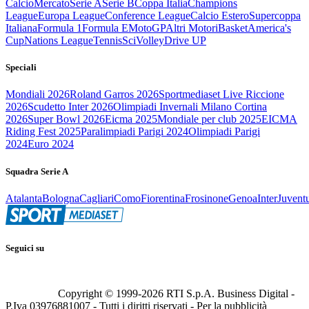
Calcio
Mercato
Serie A
Serie B
Coppa Italia
Champions
League
Europa League
Conference League
Calcio Estero
Supercoppa
Italiana
Formula 1
Formula E
MotoGP
Altri Motori
Basket
America's
Cup
Nations League
Tennis
Sci
Volley
Drive UP
Speciali
Mondiali 2026
Roland Garros 2026
Sportmediaset Live Riccione
2026
Scudetto Inter 2026
Olimpiadi Invernali Milano Cortina
2026
Super Bowl 2026
Eicma 2025
Mondiale per club 2025
EICMA
Riding Fest 2025
Paralimpiadi Parigi 2024
Olimpiadi Parigi
2024
Euro 2024
Squadra Serie A
Atalanta
Bologna
Cagliari
Como
Fiorentina
Frosinone
Genoa
Inter
Juvent
Seguici su
Copyright © 1999-
2026
RTI S.p.A. Business Digital -
P.Iva 03976881007 - Tutti i diritti riservati - Per la pubblicità