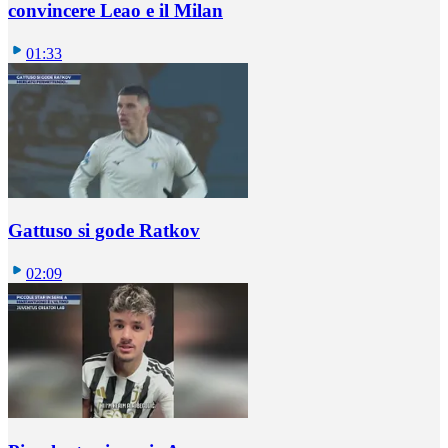
convincere Leao e il Milan
01:33
Gattuso si gode Ratkov
02:09