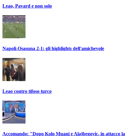
Leao, Pavard e non solo
Napoli-Osasuna 2-1: gli highlights dell'amichevole
Leao contro tifoso turco
Accomando: "Dopo Kolo Muani e Alajbegovic, in attacco la