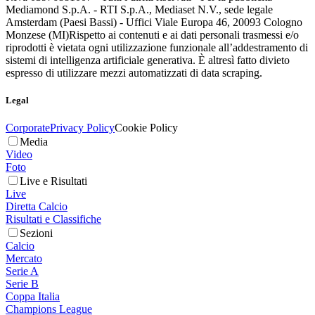
Mediamond S.p.A. - RTI S.p.A., Mediaset N.V., sede legale
Amsterdam (Paesi Bassi) - Uffici Viale Europa 46, 20093 Cologno
Monzese (MI)
Rispetto ai contenuti e ai dati personali trasmessi e/o
riprodotti è vietata ogni utilizzazione funzionale all’addestramento di
sistemi di intelligenza artificiale generativa. È altresì fatto divieto
espresso di utilizzare mezzi automatizzati di data scraping.
Legal
Corporate
Privacy Policy
Cookie Policy
Media
Video
Foto
Live e Risultati
Live
Diretta Calcio
Risultati e Classifiche
Sezioni
Calcio
Mercato
Serie A
Serie B
Coppa Italia
Champions League