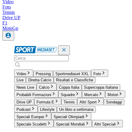
Video
Foto
Tennis
Drive UP
F1
MotoGp
Video
Pressing
Sportmediaset XXL
Foto
Live
Diretta Calcio
Risultati e Classifiche
News Live
Calcio
Coppa Italia
Supercoppa Italiana
Probabili Formazioni
Squadre
Mercato
Motori
Drive UP
Formula E
Tennis
Altri Sport
Sondaggi
Podcast
Lifestyle
Un libro a settimana
Speciali Europei
Speciali Olimpiadi
Speciale Scudetti
Speciali Mondiali
Altri Speciali