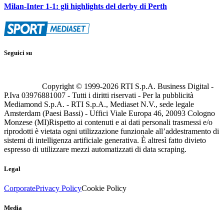
Milan-Inter 1-1: gli highlights del derby di Perth
Seguici su
Copyright © 1999-
2026
RTI S.p.A. Business Digital -
P.Iva 03976881007 - Tutti i diritti riservati - Per la pubblicità
Mediamond S.p.A. - RTI S.p.A., Mediaset N.V., sede legale
Amsterdam (Paesi Bassi) - Uffici Viale Europa 46, 20093 Cologno
Monzese (MI)
Rispetto ai contenuti e ai dati personali trasmessi e/o
riprodotti è vietata ogni utilizzazione funzionale all’addestramento di
sistemi di intelligenza artificiale generativa. È altresì fatto divieto
espresso di utilizzare mezzi automatizzati di data scraping.
Legal
Corporate
Privacy Policy
Cookie Policy
Media