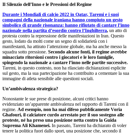
Il Silenzio dell’Inno e le Pressioni del Regime
Durante i Mondiali di calcio 2022 in Qatar, Taremi e i suoi
compagni della nazionale iraniana hanno compiuto un gesto
simbolico di grande risonanza: hanno rifiutato di cantare l’inno
nazionale nella partita d’esordio contro l’Inghilterra
,
un atto di
protesta contro la repressione delle manifestazioni in Iran. Questo
gesto, lodato da molti come un segno di solidarietà con i
manifestanti, ha attirato l’attenzione globale, ma ha anche messo la
squadra sotto pressione.
Secondo alcune fonti, il regime avrebbe
minacciato ritorsioni contro i giocatori e le loro famiglie,
spingendo la nazionale a cantare l’inno nelle partite successive.
Taremi, in questo contesto, non ha rilasciato dichiarazioni esplicite
sul gesto, ma la sua partecipazione ha contribuito a cementare la sua
immagine di atleta sensibile alle questioni sociali.
Un’ambivalenza strategica?
Nonostante le sue prese di posizione, alcuni critici hanno
evidenziato un’apparente ambivalenza nel rapporto di Taremi con il
regime.
Ad esempio, non ha mai difeso pubblicamente Voria
Ghafouri, il calciatore curdo arrestato per il suo sostegno alle
proteste, né ha preso una posizione netta contro la Guida
Suprema Ali Khamenei.
In passato, Taremi ha dichiarato di voler
tenere la politica fuori dallo sport, una posizione che, secondo il