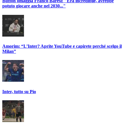
Buffon omaggia Franco Baresi: "Era incredibile, avrebbe
potuto giocare anche nel 2030..."
Amorim: “L’Inter? Aprite YouTube e capirete perché scelgo il
Milan”
Inter, tutto su Pio