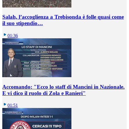
Salah, l’accoglienza a Trebisonda è folle quasi come
il suo stipendio…
01:36
Accomando: "Ecco lo staff di Mancini in Nazionale.
E vi dico il ruolo di Zola e Ranieri"
01:51