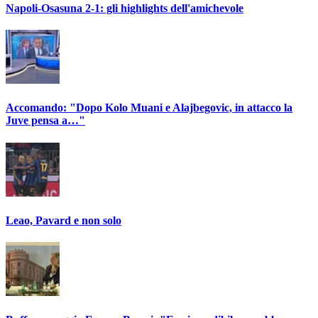
Napoli-Osasuna 2-1: gli highlights dell'amichevole
Accomando: "Dopo Kolo Muani e Alajbegovic, in attacco la
Juve pensa a…"
Leao, Pavard e non solo