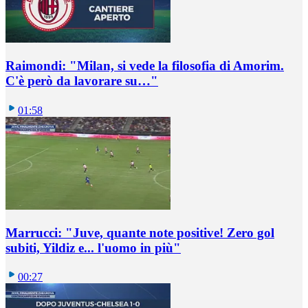
Raimondi: "Milan, si vede la filosofia di Amorim.
C'è però da lavorare su…"
01:58
Marrucci: "Juve, quante note positive! Zero gol
subiti, Yildiz e... l'uomo in più"
00:27