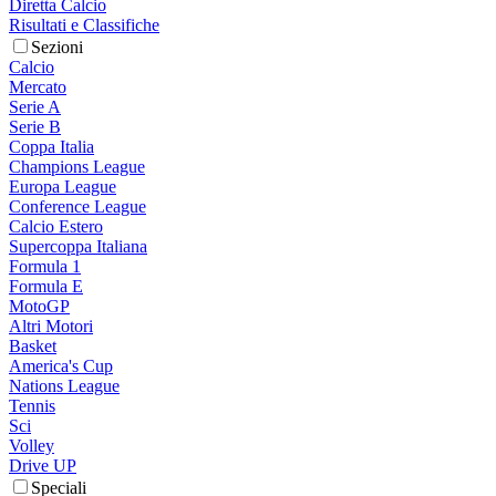
Diretta Calcio
Risultati e Classifiche
Sezioni
Calcio
Mercato
Serie A
Serie B
Coppa Italia
Champions League
Europa League
Conference League
Calcio Estero
Supercoppa Italiana
Formula 1
Formula E
MotoGP
Altri Motori
Basket
America's Cup
Nations League
Tennis
Sci
Volley
Drive UP
Speciali