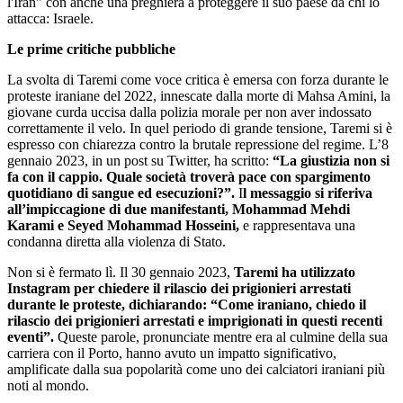
l'Iran" con anche una preghiera a proteggere il suo paese da chi lo
attacca: Israele.
Le prime critiche pubbliche
La svolta di Taremi come voce critica è emersa con forza durante le
proteste iraniane del 2022, innescate dalla morte di Mahsa Amini, la
giovane curda uccisa dalla polizia morale per non aver indossato
correttamente il velo. In quel periodo di grande tensione, Taremi si è
espresso con chiarezza contro la brutale repressione del regime. L’8
gennaio 2023, in un post su Twitter, ha scritto:
“La giustizia non si
fa con il cappio. Quale società troverà pace con spargimento
quotidiano di sangue ed esecuzioni?”.
I
l messaggio si riferiva
all’impiccagione di due manifestanti, Mohammad Mehdi
Karami e Seyed Mohammad Hosseini,
e rappresentava una
condanna diretta alla violenza di Stato.
Non si è fermato lì. Il 30 gennaio 2023,
Taremi ha utilizzato
Instagram per chiedere il rilascio dei prigionieri arrestati
durante le proteste, dichiarando: “Come iraniano, chiedo il
rilascio dei prigionieri arrestati e imprigionati in questi recenti
eventi”.
Queste parole, pronunciate mentre era al culmine della sua
carriera con il Porto, hanno avuto un impatto significativo,
amplificate dalla sua popolarità come uno dei calciatori iraniani più
noti al mondo.