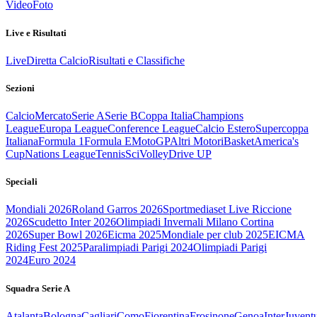
Video
Foto
Live e Risultati
Live
Diretta Calcio
Risultati e Classifiche
Sezioni
Calcio
Mercato
Serie A
Serie B
Coppa Italia
Champions
League
Europa League
Conference League
Calcio Estero
Supercoppa
Italiana
Formula 1
Formula E
MotoGP
Altri Motori
Basket
America's
Cup
Nations League
Tennis
Sci
Volley
Drive UP
Speciali
Mondiali 2026
Roland Garros 2026
Sportmediaset Live Riccione
2026
Scudetto Inter 2026
Olimpiadi Invernali Milano Cortina
2026
Super Bowl 2026
Eicma 2025
Mondiale per club 2025
EICMA
Riding Fest 2025
Paralimpiadi Parigi 2024
Olimpiadi Parigi
2024
Euro 2024
Squadra Serie A
Atalanta
Bologna
Cagliari
Como
Fiorentina
Frosinone
Genoa
Inter
Juvent