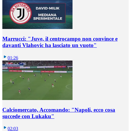
Marrucci: "Juve, il centrocampo non convince e
davanti Vlahovic ha lasciato un vuoto"
01:26
Calciomercato, Accomando: "Napoli, ecco cosa
succede con Lukaku"
02:03