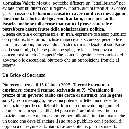
giornalista Valerio Moggia, potrebbe riflettere un “equilibrismo” per
evitare conflitti diretti con il regime. Inoltre, alcuni utenti su X, come
@szamanzadeh,
lo hanno accusato di aver condiviso messaggi in
linea con la retorica del governo iraniano,
come post anti-
Israele, anche se tali accuse mancano di prove concrete e
potrebbero essere frutto della polarizzazione politica.
Questa cautela è comprensibile. In Iran, esprimere dissenso pubblico
comporta rischi enormi, incluse minacce alla sicurezza personale e
familiare. Taremi, pur vivendo all’estero, rimane legato al suo Paese
e alla sua famiglia, il che potrebbe spiegare la sua tendenza a
concentrarsi su critiche specifiche, come la gestione economica del
governo o le esecuzioni, piuttosto che un’opposizione frontale al
sistema.
Un Grido di Speranza
Più recentemente, il 15 febbraio 2025,
Taremi è tornato a
esprimersi contro il regime, scrivendo su X: “Paghiamo il
prezzo di un governo fallito che cerca di distrarci. Ma la gente
sa”.
Questo messaggio, breve ma potente, riflette una crescente
frustrazione per le condizioni in Iran e un rinnovato impegno nel
denunciare le responsabilità del governo. Taremi si trova in una
posizione unica: è un eroe sportivo per milioni di iraniani, ma anche
un uomo che deve bilanciare il suo ruolo pubblico con i pericoli di
opporsi a un regime autoritario. Le sue critiche, pur misurate, lo