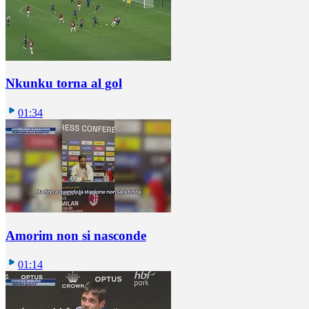
Nkunku torna al gol
01:34
Amorim non si nasconde
01:14