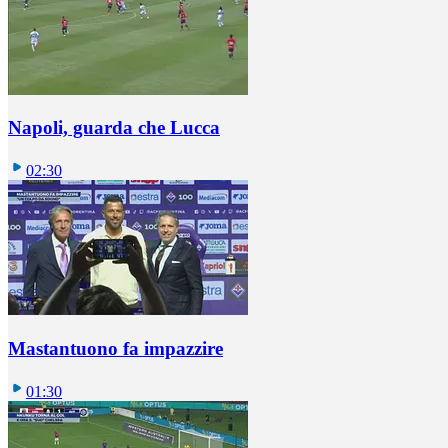
Napoli, guarda che Lucca
02:30
Mastantuono fa impazzire
01:30