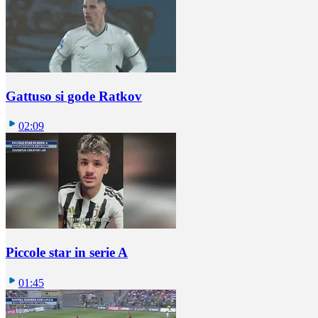
Gattuso si gode Ratkov
02:09
Piccole star in serie A
01:45