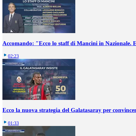
Accomando: "Ecco lo staff di Mancini in Nazionale. E 
02:23
Ecco la nuova strategia del Galatasaray per convincer
01:33