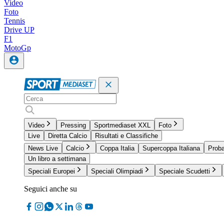
Video
Foto
Tennis
Drive UP
F1
MotoGp
Video
Pressing
Sportmediaset XXL
Foto
Live
Diretta Calcio
Risultati e Classifiche
News Live
Calcio
Coppa Italia
Supercoppa Italiana
Proba
Un libro a settimana
Speciali Europei
Speciali Olimpiadi
Speciale Scudetti
Seguici anche su