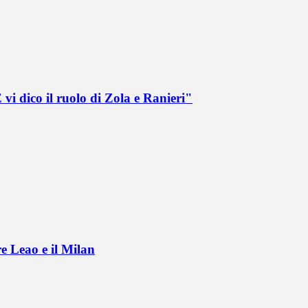
vi dico il ruolo di Zola e Ranieri"
e Leao e il Milan