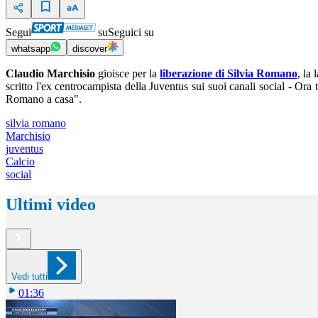
Segui
su
Seguici su
whatsapp
discover
Claudio Marchisio
gioisce per la
liberazione di Silvia Romano
, la
scritto l'ex centrocampista della Juventus sui suoi canali social - Ora
Romano a casa".
silvia romano
Marchisio
juventus
Calcio
social
Ultimi video
Vedi tutti
01:36