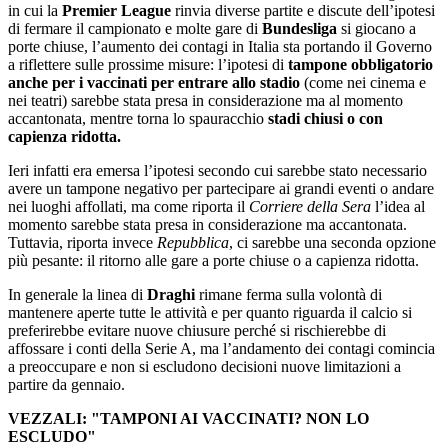
in cui la
Premier League
rinvia diverse partite e discute dell’ipotesi
di fermare il campionato e molte gare di
Bundesliga
si giocano a
porte chiuse, l’aumento dei contagi in Italia sta portando il Governo
a riflettere sulle prossime misure: l’ipotesi di
tampone obbligatorio
anche per i vaccinati per entrare allo stadio
(come nei cinema e
nei teatri) sarebbe stata presa in considerazione ma al momento
accantonata, mentre torna lo spauracchio
stadi chiusi o con
capienza ridotta.
Ieri infatti era emersa l’ipotesi secondo cui sarebbe stato necessario
avere un tampone negativo per partecipare ai grandi eventi o andare
nei luoghi affollati, ma come riporta il
Corriere della Sera
l’idea al
momento sarebbe stata presa in considerazione ma accantonata.
Tuttavia, riporta invece
Repubblica
, ci sarebbe una seconda opzione
più pesante: il ritorno alle gare a porte chiuse o a capienza ridotta.
In generale la linea di
Draghi
rimane ferma sulla volontà di
mantenere aperte tutte le attività e per quanto riguarda il calcio si
preferirebbe evitare nuove chiusure perché si rischierebbe di
affossare i conti della Serie A, ma l’andamento dei contagi comincia
a preoccupare e non si escludono decisioni nuove limitazioni a
partire da gennaio.
VEZZALI: "TAMPONI AI VACCINATI? NON LO
ESCLUDO"