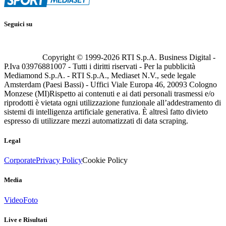
Seguici su
Copyright © 1999-
2026
RTI S.p.A. Business Digital -
P.Iva 03976881007 - Tutti i diritti riservati - Per la pubblicità
Mediamond S.p.A. - RTI S.p.A., Mediaset N.V., sede legale
Amsterdam (Paesi Bassi) - Uffici Viale Europa 46, 20093 Cologno
Monzese (MI)
Rispetto ai contenuti e ai dati personali trasmessi e/o
riprodotti è vietata ogni utilizzazione funzionale all’addestramento di
sistemi di intelligenza artificiale generativa. È altresì fatto divieto
espresso di utilizzare mezzi automatizzati di data scraping.
Legal
Corporate
Privacy Policy
Cookie Policy
Media
Video
Foto
Live e Risultati