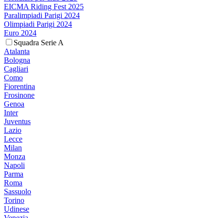
EICMA Riding Fest 2025
Paralimpiadi Parigi 2024
Olimpiadi Parigi 2024
Euro 2024
Squadra Serie A
Atalanta
Bologna
Cagliari
Como
Fiorentina
Frosinone
Genoa
Inter
Juventus
Lazio
Lecce
Milan
Monza
Napoli
Parma
Roma
Sassuolo
Torino
Udinese
Venezia