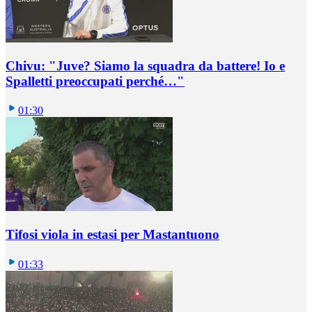
Chivu: "Juve? Siamo la squadra da battere! Io e
Spalletti preoccupati perché…"
01:30
Tifosi viola in estasi per Mastantuono
01:33