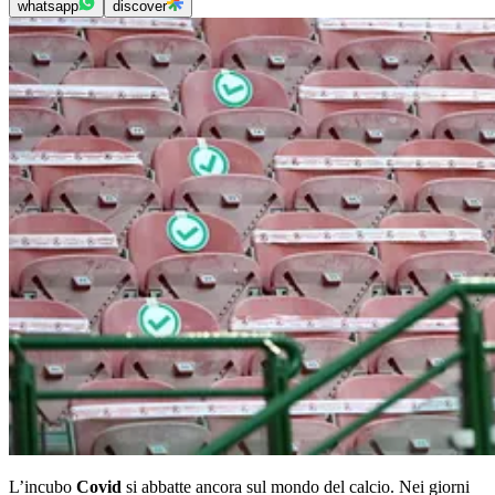
whatsapp
discover
L’incubo
Covid
si abbatte ancora sul mondo del calcio. Nei giorni