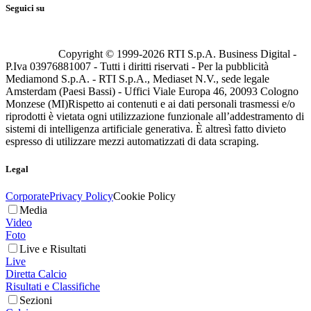
Seguici su
Copyright © 1999-
2026
RTI S.p.A. Business Digital -
P.Iva 03976881007 - Tutti i diritti riservati - Per la pubblicità
Mediamond S.p.A. - RTI S.p.A., Mediaset N.V., sede legale
Amsterdam (Paesi Bassi) - Uffici Viale Europa 46, 20093 Cologno
Monzese (MI)
Rispetto ai contenuti e ai dati personali trasmessi e/o
riprodotti è vietata ogni utilizzazione funzionale all’addestramento di
sistemi di intelligenza artificiale generativa. È altresì fatto divieto
espresso di utilizzare mezzi automatizzati di data scraping.
Legal
Corporate
Privacy Policy
Cookie Policy
Media
Video
Foto
Live e Risultati
Live
Diretta Calcio
Risultati e Classifiche
Sezioni