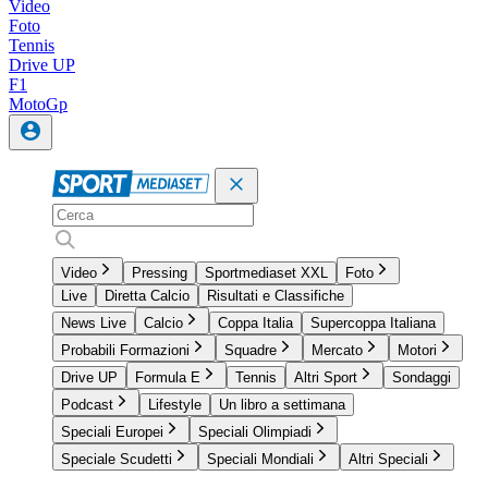
Video
Foto
Tennis
Drive UP
F1
MotoGp
Video
Pressing
Sportmediaset XXL
Foto
Live
Diretta Calcio
Risultati e Classifiche
News Live
Calcio
Coppa Italia
Supercoppa Italiana
Probabili Formazioni
Squadre
Mercato
Motori
Drive UP
Formula E
Tennis
Altri Sport
Sondaggi
Podcast
Lifestyle
Un libro a settimana
Speciali Europei
Speciali Olimpiadi
Speciale Scudetti
Speciali Mondiali
Altri Speciali