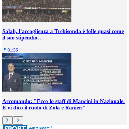
Salah, l’accoglienza a Trebisonda è folle quasi come
il suo stipendio…
01:36
Accomando: "Ecco lo staff di Mancini in Nazionale.
E vi dico il ruolo di Zola e Ranieri"