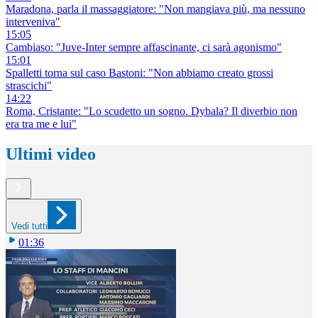
Maradona, parla il massaggiatore: "Non mangiava più, ma nessuno
interveniva"
15:05
Cambiaso: "Juve-Inter sempre affascinante, ci sarà agonismo"
15:01
Spalletti torna sul caso Bastoni: "Non abbiamo creato grossi
strascichi"
14:22
Roma, Cristante: "Lo scudetto un sogno. Dybala? Il diverbio non
era tra me e lui"
Ultimi video
Vedi tutti
01:36