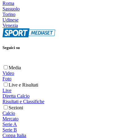
Roma
Sassuolo
Torino
Udinese
Venezia
Seguici su
Media
Video
Foto
Live e Risultati
Live
Diretta Calcio
Risultati e Classifiche
Sezioni
Calcio
Mercato
Serie A
Serie B
Coppa Italia