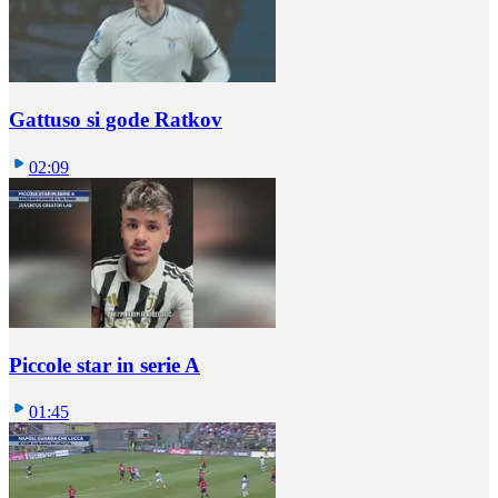
Gattuso si gode Ratkov
02:09
Piccole star in serie A
01:45