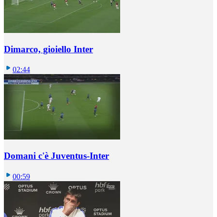
Dimarco, gioiello Inter
02:44
Domani c'è Juventus-Inter
00:59