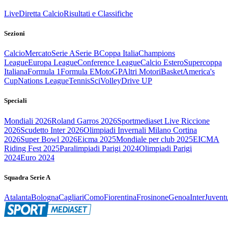
Live
Diretta Calcio
Risultati e Classifiche
Sezioni
Calcio
Mercato
Serie A
Serie B
Coppa Italia
Champions
League
Europa League
Conference League
Calcio Estero
Supercoppa
Italiana
Formula 1
Formula E
MotoGP
Altri Motori
Basket
America's
Cup
Nations League
Tennis
Sci
Volley
Drive UP
Speciali
Mondiali 2026
Roland Garros 2026
Sportmediaset Live Riccione
2026
Scudetto Inter 2026
Olimpiadi Invernali Milano Cortina
2026
Super Bowl 2026
Eicma 2025
Mondiale per club 2025
EICMA
Riding Fest 2025
Paralimpiadi Parigi 2024
Olimpiadi Parigi
2024
Euro 2024
Squadra Serie A
Atalanta
Bologna
Cagliari
Como
Fiorentina
Frosinone
Genoa
Inter
Juvent