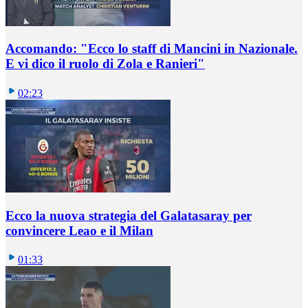
Accomando: "Ecco lo staff di Mancini in Nazionale.
E vi dico il ruolo di Zola e Ranieri"
02:23
Ecco la nuova strategia del Galatasaray per
convincere Leao e il Milan
01:33