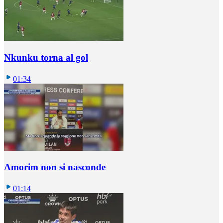
Nkunku torna al gol
01:34
Amorim non si nasconde
01:14