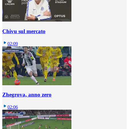
Chivu sul mercato
02:09
Zhegrova, anno zero
02:06