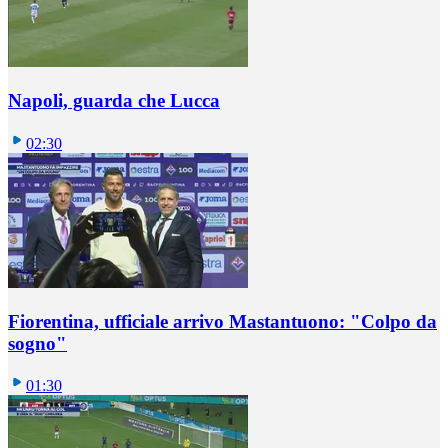
Napoli, guarda che Lucca
02:30
Fiorentina, ufficiale arrivo Mastantuono: "Colpo da
sogno"
01:30