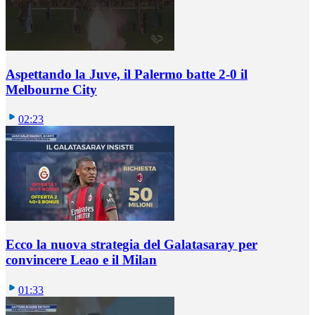
Aspettando la Juve, il Palermo batte 2-0 il
Melbourne City
02:23
Ecco la nuova strategia del Galatasaray per
convincere Leao e il Milan
01:33