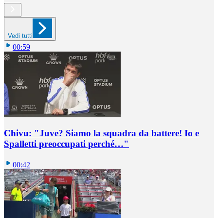
Vedi tutti
00:59
Chivu: "Juve? Siamo la squadra da battere! Io e
Spalletti preoccupati perché…"
00:42