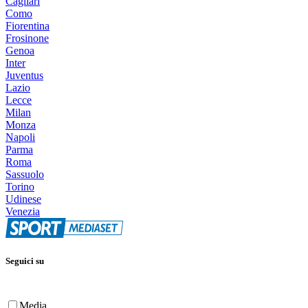
Cagliari
Como
Fiorentina
Frosinone
Genoa
Inter
Juventus
Lazio
Lecce
Milan
Monza
Napoli
Parma
Roma
Sassuolo
Torino
Udinese
Venezia
Seguici su
Media