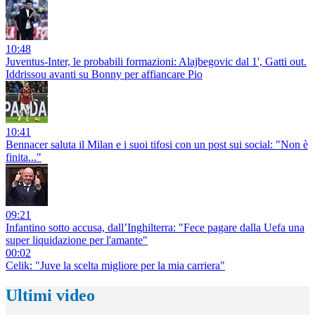
10:48
Juventus-Inter, le probabili formazioni: Alajbegovic dal 1', Gatti out.
Iddrissou avanti su Bonny per affiancare Pio
10:41
Bennacer saluta il Milan e i suoi tifosi con un post sui social: "Non è
finita..."
09:21
Infantino sotto accusa, dall’Inghilterra: "Fece pagare dalla Uefa una
super liquidazione per l'amante"
00:02
Celik: "Juve la scelta migliore per la mia carriera"
Ultimi video