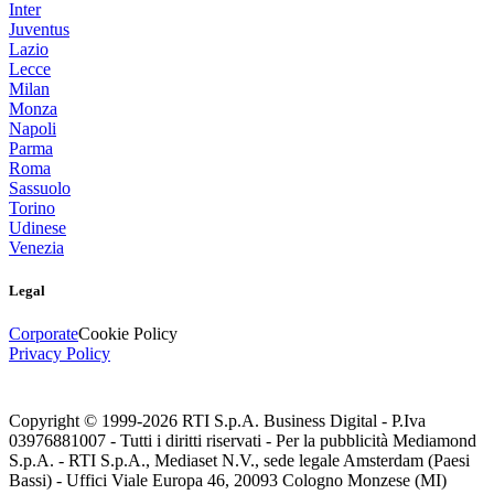
Inter
Juventus
Lazio
Lecce
Milan
Monza
Napoli
Parma
Roma
Sassuolo
Torino
Udinese
Venezia
Legal
Corporate
Cookie Policy
Privacy Policy
Copyright © 1999-
2026
RTI S.p.A. Business Digital - P.Iva
03976881007 - Tutti i diritti riservati - Per la pubblicità Mediamond
S.p.A. - RTI S.p.A., Mediaset N.V., sede legale Amsterdam (Paesi
Bassi) - Uffici Viale Europa 46, 20093 Cologno Monzese (MI)