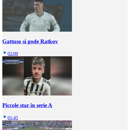
Gattuso si gode Ratkov
02:09
Piccole star in serie A
01:45