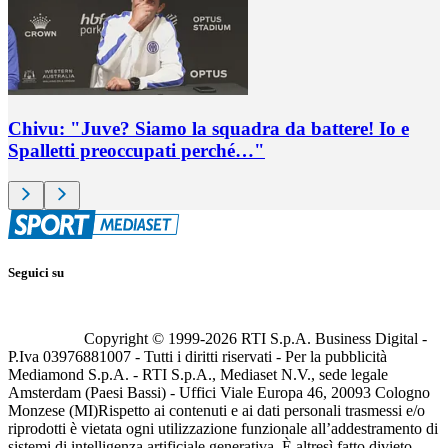
Chivu: "Juve? Siamo la squadra da battere! Io e
Spalletti preoccupati perché…"
Seguici su
Copyright © 1999-
2026
RTI S.p.A. Business Digital -
P.Iva 03976881007 - Tutti i diritti riservati - Per la pubblicità
Mediamond S.p.A. - RTI S.p.A., Mediaset N.V., sede legale
Amsterdam (Paesi Bassi) - Uffici Viale Europa 46, 20093 Cologno
Monzese (MI)
Rispetto ai contenuti e ai dati personali trasmessi e/o
riprodotti è vietata ogni utilizzazione funzionale all’addestramento di
sistemi di intelligenza artificiale generativa. È altresì fatto divieto