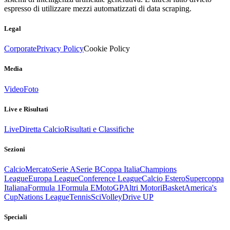
espresso di utilizzare mezzi automatizzati di data scraping.
Legal
Corporate
Privacy Policy
Cookie Policy
Media
Video
Foto
Live e Risultati
Live
Diretta Calcio
Risultati e Classifiche
Sezioni
Calcio
Mercato
Serie A
Serie B
Coppa Italia
Champions
League
Europa League
Conference League
Calcio Estero
Supercoppa
Italiana
Formula 1
Formula E
MotoGP
Altri Motori
Basket
America's
Cup
Nations League
Tennis
Sci
Volley
Drive UP
Speciali