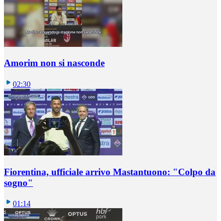
Amorim non si nasconde
02:30
Fiorentina, ufficiale arrivo Mastantuono: "Colpo da
sogno"
01:14