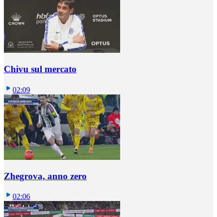
Chivu sul mercato
02:09
Zhegrova, anno zero
02:06