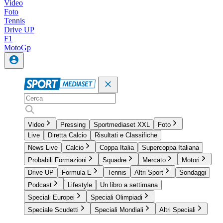
Video
Foto
Tennis
Drive UP
F1
MotoGp
Video
Pressing
Sportmediaset XXL
Foto
Live
Diretta Calcio
Risultati e Classifiche
News Live
Calcio
Coppa Italia
Supercoppa Italiana
Probabili Formazioni
Squadre
Mercato
Motori
Drive UP
Formula E
Tennis
Altri Sport
Sondaggi
Podcast
Lifestyle
Un libro a settimana
Speciali Europei
Speciali Olimpiadi
Speciale Scudetti
Speciali Mondiali
Altri Speciali