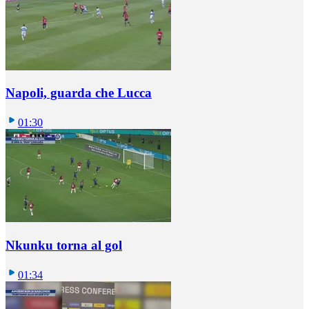
Napoli, guarda che Lucca
01:30
Nkunku torna al gol
01:34