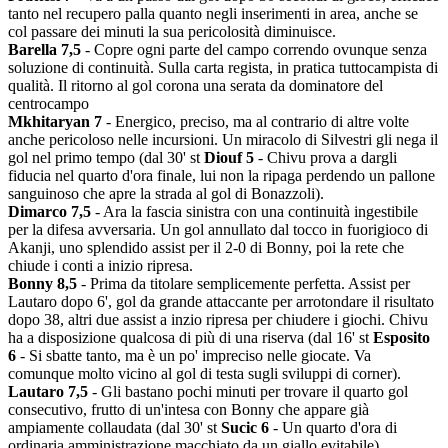
tanto nel recupero palla quanto negli inserimenti in area, anche se
col passare dei minuti la sua pericolosità diminuisce.
Barella 7,5
- Copre ogni parte del campo correndo ovunque senza
soluzione di continuità. Sulla carta regista, in pratica tuttocampista di
qualità. Il ritorno al gol corona una serata da dominatore del
centrocampo
Mkhitaryan 7
- Energico, preciso, ma al contrario di altre volte
anche pericoloso nelle incursioni. Un miracolo di Silvestri gli nega il
gol nel primo tempo (dal 30' st
Diouf 5
- Chivu prova a dargli
fiducia nel quarto d'ora finale, lui non la ripaga perdendo un pallone
sanguinoso che apre la strada al gol di Bonazzoli).
Dimarco 7,5
- Ara la fascia sinistra con una continuità ingestibile
per la difesa avversaria. Un gol annullato dal tocco in fuorigioco di
Akanji, uno splendido assist per il 2-0 di Bonny, poi la rete che
chiude i conti a inizio ripresa.
Bonny 8,5
- Prima da titolare semplicemente perfetta. Assist per
Lautaro dopo 6', gol da grande attaccante per arrotondare il risultato
dopo 38, altri due assist a inzio ripresa per chiudere i giochi. Chivu
ha a disposizione qualcosa di più di una riserva (dal 16' st
Esposito
6
- Si sbatte tanto, ma è un po' impreciso nelle giocate. Va
comunque molto vicino al gol di testa sugli sviluppi di corner).
Lautaro 7,5
- Gli bastano pochi minuti per trovare il quarto gol
consecutivo, frutto di un'intesa con Bonny che appare già
ampiamente collaudata (dal 30' st
Sucic 6
- Un quarto d'ora di
ordinaria amministrazione macchiato da un giallo evitabile).