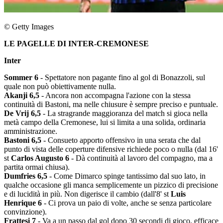
© Getty Images
LE PAGELLE DI INTER-CREMONESE
Inter
Sommer 6
- Spettatore non pagante fino al gol di Bonazzoli, sul
quale non può obiettivamente nulla.
Akanji 6,5
- Ancora non accompagna l'azione con la stessa
continuità di Bastoni, ma nelle chiusure è sempre preciso e puntuale.
De Vrij 6,5
- La stragrande maggioranza del match si gioca nella
metà campo della Cremonese, lui si limita a una solida, ordinaria
amministrazione.
Bastoni 6,5
- Consueto apporto offensivo in una serata che dal
punto di vista delle coperture difensive richiede poco o nulla (dal 16'
st
Carlos Augusto 6
- Dà continuità al lavoro del compagno, ma a
partita ormai chiusa).
Dumfries 6,5
- Come Dimarco spinge tantissimo dal suo lato, in
qualche occasione gli manca semplicemente un pizzico di precisione
e di lucidità in più. Non digerisce il cambio (dall'8' st
Luis
Henrique 6
- Ci prova un paio di volte, anche se senza particolare
convinzione).
Frattesi 7
- Va a un passo dal gol dopo 30 secondi di gioco, efficace