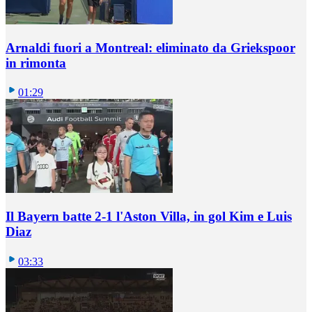
Arnaldi fuori a Montreal: eliminato da Griekspoor
in rimonta
01:29
Il Bayern batte 2-1 l'Aston Villa, in gol Kim e Luis
Diaz
03:33