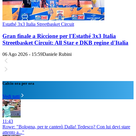
Estathé 3x3 Italia Streetbasket Circuit
Gran finale a Riccione per l'Estathé 3x3 Italia
Streetbasket Circuit: All Star e DKB regine d'Italia
06 Ago 2026 - 15:59
Daniele Rubini
Calcio ora per ora
Vedi tutti
11:43
Rowe: "Bologna, per te canterò Dalla! Tedesco? Con lui devi stare
attento a..."