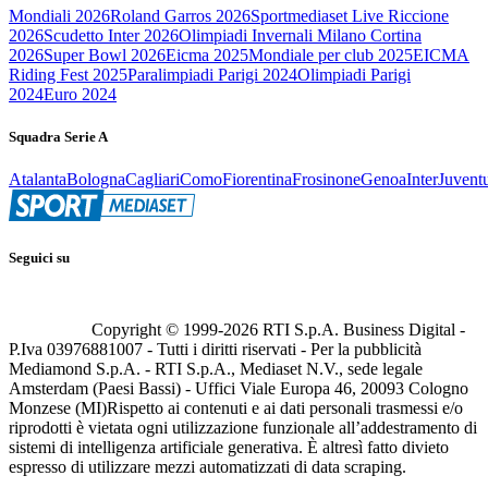
Mondiali 2026
Roland Garros 2026
Sportmediaset Live Riccione
2026
Scudetto Inter 2026
Olimpiadi Invernali Milano Cortina
2026
Super Bowl 2026
Eicma 2025
Mondiale per club 2025
EICMA
Riding Fest 2025
Paralimpiadi Parigi 2024
Olimpiadi Parigi
2024
Euro 2024
Squadra Serie A
Atalanta
Bologna
Cagliari
Como
Fiorentina
Frosinone
Genoa
Inter
Juvent
Seguici su
Copyright © 1999-
2026
RTI S.p.A. Business Digital -
P.Iva 03976881007 - Tutti i diritti riservati - Per la pubblicità
Mediamond S.p.A. - RTI S.p.A., Mediaset N.V., sede legale
Amsterdam (Paesi Bassi) - Uffici Viale Europa 46, 20093 Cologno
Monzese (MI)
Rispetto ai contenuti e ai dati personali trasmessi e/o
riprodotti è vietata ogni utilizzazione funzionale all’addestramento di
sistemi di intelligenza artificiale generativa. È altresì fatto divieto
espresso di utilizzare mezzi automatizzati di data scraping.