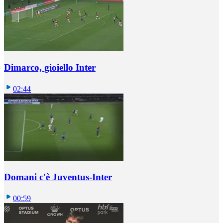
Dimarco, gioiello Inter
02:44
Domani c'è Juventus-Inter
00:59