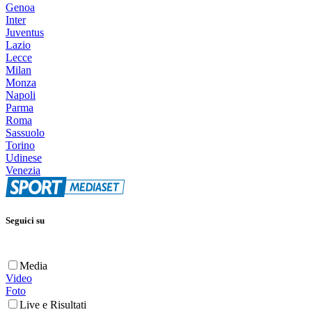
Genoa
Inter
Juventus
Lazio
Lecce
Milan
Monza
Napoli
Parma
Roma
Sassuolo
Torino
Udinese
Venezia
Seguici su
Media
Video
Foto
Live e Risultati