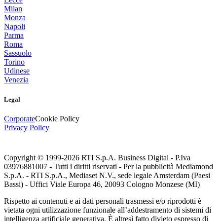
Milan
Monza
Napoli
Parma
Roma
Sassuolo
Torino
Udinese
Venezia
Legal
Corporate
Cookie Policy
Privacy Policy
Copyright © 1999-
2026
RTI S.p.A. Business Digital - P.Iva
03976881007 - Tutti i diritti riservati - Per la pubblicità Mediamond
S.p.A. - RTI S.p.A., Mediaset N.V., sede legale Amsterdam (Paesi
Bassi) - Uffici Viale Europa 46, 20093 Cologno Monzese (MI)
Rispetto ai contenuti e ai dati personali trasmessi e/o riprodotti è
vietata ogni utilizzazione funzionale all’addestramento di sistemi di
intelligenza artificiale generativa. È altresì fatto divieto espresso di