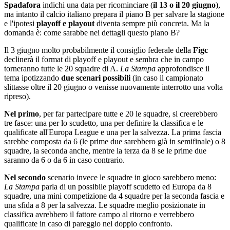
Spadafora
indichi una data per ricominciare (
il 13 o il 20 giugno
),
ma intanto il calcio italiano prepara il piano B per salvare la stagione
e l'ipotesi
playoff e playout
diventa sempre più concreta. Ma la
domanda è: come sarabbe nei dettagli questo piano B?
Il 3 giugno molto probabilmente il consiglio federale della
Figc
declinerà il format di playoff e playout e sembra che in campo
torneranno tutte le 20 squadre di A.
La Stampa
approfondisce il
tema ipotizzando
due scenari possibili
(in caso il campionato
slittasse oltre il 20 giugno o venisse nuovamente interrotto una volta
ripreso).
Nel primo
, per far partecipare tutte e 20 le squadre, si creerebbero
tre fasce: una per lo scudetto, una per definire la classifica e le
qualificate all'Europa League e una per la salvezza. La prima fascia
sarebbe composta da 6 (le prime due sarebbero già in semifinale) o 8
squadre, la seconda anche, mentre la terza da 8 se le prime due
saranno da 6 o da 6 in caso contrario.
Nel secondo
scenario invece le squadre in gioco sarebbero meno:
La Stampa
parla di un possibile playoff scudetto ed Europa da 8
squadre, una mini competizione da 4 squadre per la seconda fascia e
una sfida a 8 per la salvezza. Le squadre meglio posizionate in
classifica avrebbero il fattore campo al ritorno e verrebbero
qualificate in caso di pareggio nel doppio confronto.