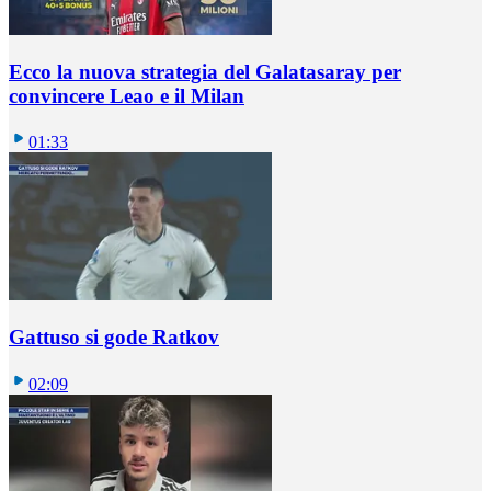
Ecco la nuova strategia del Galatasaray per
convincere Leao e il Milan
01:33
Gattuso si gode Ratkov
02:09