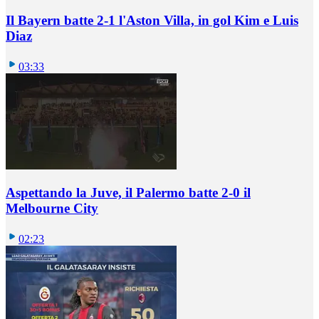
Il Bayern batte 2-1 l'Aston Villa, in gol Kim e Luis
Diaz
03:33
Aspettando la Juve, il Palermo batte 2-0 il
Melbourne City
02:23