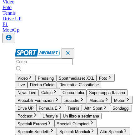
Video
Foto
Tennis
Drive UP
F1
MotoGp
Video
Pressing
Sportmediaset XXL
Foto
Live
Diretta Calcio
Risultati e Classifiche
News Live
Calcio
Coppa Italia
Supercoppa Italiana
Probabili Formazioni
Squadre
Mercato
Motori
Drive UP
Formula E
Tennis
Altri Sport
Sondaggi
Podcast
Lifestyle
Un libro a settimana
Speciali Europei
Speciali Olimpiadi
Speciale Scudetti
Speciali Mondiali
Altri Speciali