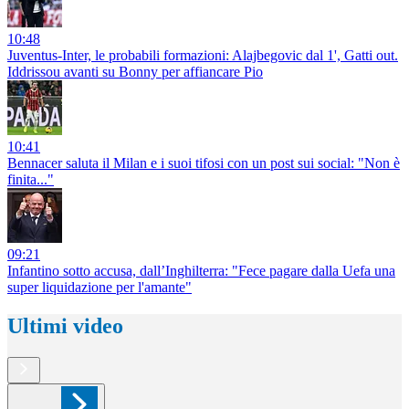
10:48
Juventus-Inter, le probabili formazioni: Alajbegovic dal 1', Gatti out.
Iddrissou avanti su Bonny per affiancare Pio
10:41
Bennacer saluta il Milan e i suoi tifosi con un post sui social: "Non è
finita..."
09:21
Infantino sotto accusa, dall’Inghilterra: "Fece pagare dalla Uefa una
super liquidazione per l'amante"
Ultimi video