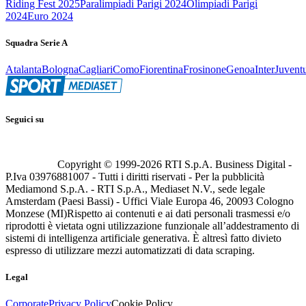
Riding Fest 2025
Paralimpiadi Parigi 2024
Olimpiadi Parigi
2024
Euro 2024
Squadra Serie A
Atalanta
Bologna
Cagliari
Como
Fiorentina
Frosinone
Genoa
Inter
Juvent
Seguici su
Copyright © 1999-
2026
RTI S.p.A. Business Digital -
P.Iva 03976881007 - Tutti i diritti riservati - Per la pubblicità
Mediamond S.p.A. - RTI S.p.A., Mediaset N.V., sede legale
Amsterdam (Paesi Bassi) - Uffici Viale Europa 46, 20093 Cologno
Monzese (MI)
Rispetto ai contenuti e ai dati personali trasmessi e/o
riprodotti è vietata ogni utilizzazione funzionale all’addestramento di
sistemi di intelligenza artificiale generativa. È altresì fatto divieto
espresso di utilizzare mezzi automatizzati di data scraping.
Legal
Corporate
Privacy Policy
Cookie Policy