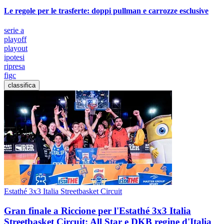
Le regole per le trasferte: doppi pullman e carrozze esclusive
serie a
playoff
playout
ipotesi
ripresa
figc
classifica
Estathé 3x3 Italia Streetbasket Circuit
Gran finale a Riccione per l'Estathé 3x3 Italia
Streetbasket Circuit: All Star e DKB regine d'Italia