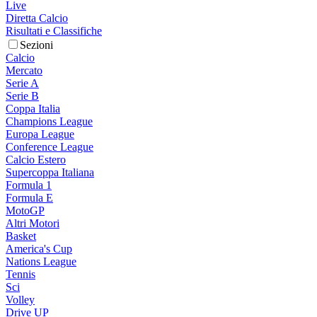
Live
Diretta Calcio
Risultati e Classifiche
Sezioni
Calcio
Mercato
Serie A
Serie B
Coppa Italia
Champions League
Europa League
Conference League
Calcio Estero
Supercoppa Italiana
Formula 1
Formula E
MotoGP
Altri Motori
Basket
America's Cup
Nations League
Tennis
Sci
Volley
Drive UP