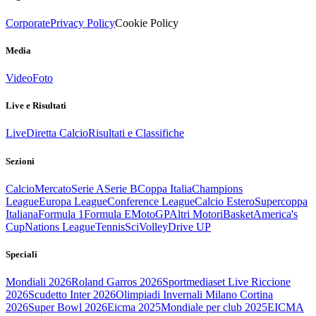
Corporate
Privacy Policy
Cookie Policy
Media
Video
Foto
Live e Risultati
Live
Diretta Calcio
Risultati e Classifiche
Sezioni
Calcio
Mercato
Serie A
Serie B
Coppa Italia
Champions
League
Europa League
Conference League
Calcio Estero
Supercoppa
Italiana
Formula 1
Formula E
MotoGP
Altri Motori
Basket
America's
Cup
Nations League
Tennis
Sci
Volley
Drive UP
Speciali
Mondiali 2026
Roland Garros 2026
Sportmediaset Live Riccione
2026
Scudetto Inter 2026
Olimpiadi Invernali Milano Cortina
2026
Super Bowl 2026
Eicma 2025
Mondiale per club 2025
EICMA