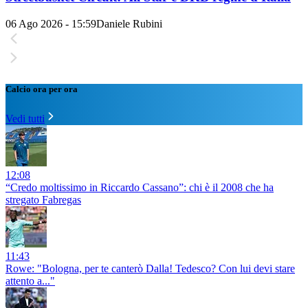
06 Ago 2026 - 15:59
Daniele Rubini
Calcio ora per ora
Vedi tutti
12:08
“Credo moltissimo in Riccardo Cassano”: chi è il 2008 che ha
stregato Fabregas
11:43
Rowe: "Bologna, per te canterò Dalla! Tedesco? Con lui devi stare
attento a..."