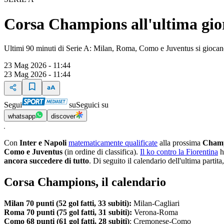
Corsa Champions all'ultima giorna
Ultimi 90 minuti di Serie A: Milan, Roma, Como e Juventus si giocano 
23 Mag 2026 - 11:44
23 Mag 2026 - 11:44
Segui
su
Seguici su
whatsapp
discover
Con
Inter e Napoli
matematicamente qualificate
alla prossima
Champ
Como e Juventus
(in ordine di classifica).
Il ko contro la Fiorentina
h
ancora succedere di tutto
. Di seguito il calendario dell'ultima partita,
Corsa Champions, il calendario
Milan 70 punti (52 gol fatti, 33 subiti):
Milan-Cagliari
Roma 70 punti (75 gol fatti, 31 subiti):
Verona-Roma
Como 68 punti (61 gol fatti, 28 subiti)
: Cremonese-Como