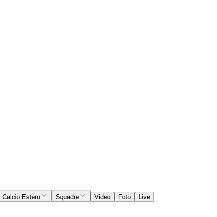
Calcio Estero
Squadre
Video
Foto
Live