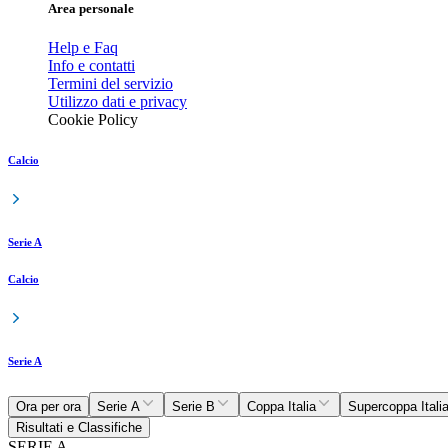
Area personale
Help e Faq
Info e contatti
Termini del servizio
Utilizzo dati e privacy
Cookie Policy
Calcio
Serie A
Calcio
Serie A
Ora per ora
Serie A
Serie B
Coppa Italia
Supercoppa Itali
Risultati e Classifiche
SERIE A