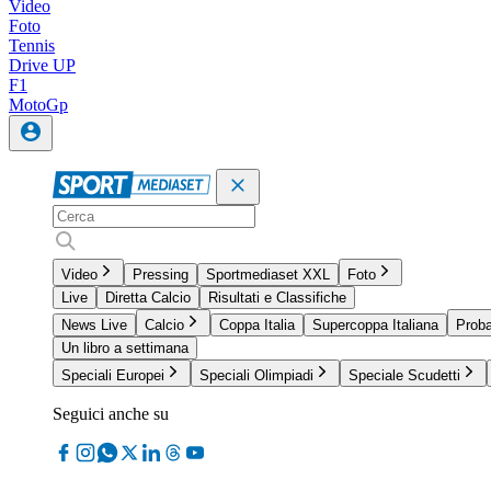
Video
Foto
Tennis
Drive UP
F1
MotoGp
Video
Pressing
Sportmediaset XXL
Foto
Live
Diretta Calcio
Risultati e Classifiche
News Live
Calcio
Coppa Italia
Supercoppa Italiana
Proba
Un libro a settimana
Speciali Europei
Speciali Olimpiadi
Speciale Scudetti
Seguici anche su