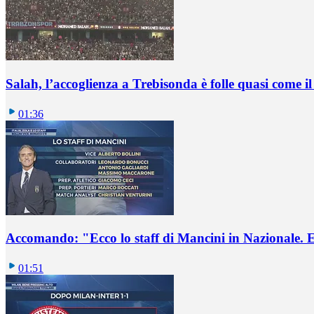
Salah, l’accoglienza a Trebisonda è folle quasi come i
01:36
Accomando: "Ecco lo staff di Mancini in Nazionale. E 
01:51