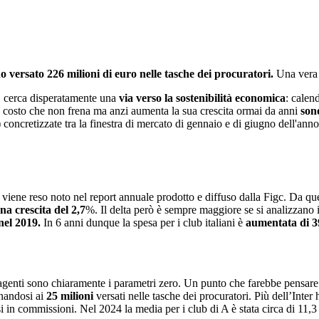
no versato 226 milioni di euro nelle tasche dei procuratori.
Una vera 
o, cerca disperatamente una
via verso la sostenibilità economica
: calen
co costo che non frena ma anzi aumenta la sua crescita ormai da anni
son
tto) concretizzate tra la finestra di mercato di gennaio e di giugno dell
A viene reso noto nel report annuale prodotto e diffuso dalla Figc. Da q
na crescita del 2,7
%. Il delta però è sempre maggiore se si analizzano 
nel 2019.
In 6 anni dunque la spesa per i club italiani è
aumentata di 39
agenti sono chiaramente i parametri zero. Un punto che farebbe pensare c
nandosi ai
25 milioni
versati nelle tasche dei procuratori. Più dell’Inter
i in commissioni. Nel 2024 la media per i club di A è stata circa di 11,3