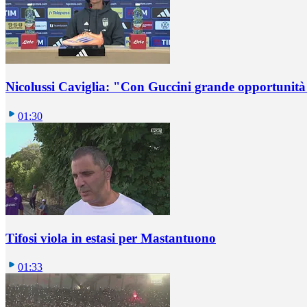
Nicolussi Caviglia: "Con Guccini grande opportunità 
01:30
Tifosi viola in estasi per Mastantuono
01:33