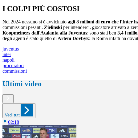
I COLPI PIÙ COSTOSI
Nel 2024 nessuno si è avvicinato
agli 8 milioni di euro che l'Inter
commissioni pesanti.
Zielinski
per intenderci, giocatore arrivato a zer
Koopmeiners dall'Atalanta alla Juventus
: sono stati ben
3,4 i milio
degli agenti è stato quello di
Artem Dovbyk
: la Roma infatti ha dovu
juventus
inter
napoli
procuratori
commissioni
Ultimi video
Vedi tutti
02:18