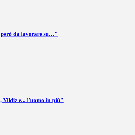
è però da lavorare su…"
 Yildiz e... l'uomo in più"