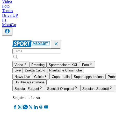
Video
Foto
Tennis
Drive UP
F1
MotoGp
Video
Pressing
Sportmediaset XXL
Foto
Live
Diretta Calcio
Risultati e Classifiche
News Live
Calcio
Coppa Italia
Supercoppa Italiana
Proba
Un libro a settimana
Speciali Europei
Speciali Olimpiadi
Speciale Scudetti
Seguici anche su