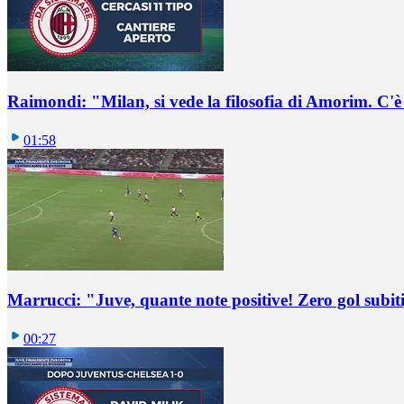
Raimondi: "Milan, si vede la filosofia di Amorim. C'
01:58
Marrucci: "Juve, quante note positive! Zero gol subiti,
00:27