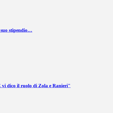
l suo stipendio…
vi dico il ruolo di Zola e Ranieri"