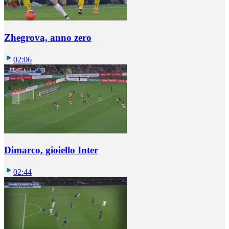
Zhegrova, anno zero
02:06
Dimarco, gioiello Inter
02:44