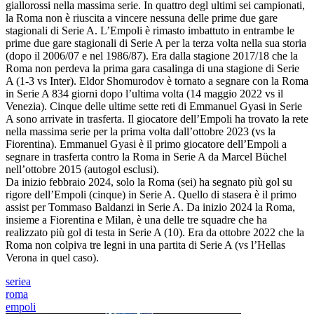
giallorossi nella massima serie. In quattro degl ultimi sei campionati,
la Roma non è riuscita a vincere nessuna delle prime due gare
stagionali di Serie A. L’Empoli è rimasto imbattuto in entrambe le
prime due gare stagionali di Serie A per la terza volta nella sua storia
(dopo il 2006/07 e nel 1986/87). Era dalla stagione 2017/18 che la
Roma non perdeva la prima gara casalinga di una stagione di Serie
A (1-3 vs Inter). Eldor Shomurodov è tornato a segnare con la Roma
in Serie A 834 giorni dopo l’ultima volta (14 maggio 2022 vs il
Venezia). Cinque delle ultime sette reti di Emmanuel Gyasi in Serie
A sono arrivate in trasferta. Il giocatore dell’Empoli ha trovato la rete
nella massima serie per la prima volta dall’ottobre 2023 (vs la
Fiorentina). Emmanuel Gyasi è il primo giocatore dell’Empoli a
segnare in trasferta contro la Roma in Serie A da Marcel Büchel
nell’ottobre 2015 (autogol esclusi).
Da inizio febbraio 2024, solo la Roma (sei) ha segnato più gol su
rigore dell’Empoli (cinque) in Serie A. Quello di stasera è il primo
assist per Tommaso Baldanzi in Serie A. Da inizio 2024 la Roma,
insieme a Fiorentina e Milan, è una delle tre squadre che ha
realizzato più gol di testa in Serie A (10). Era da ottobre 2022 che la
Roma non colpiva tre legni in una partita di Serie A (vs l’Hellas
Verona in quel caso).
seriea
roma
empoli