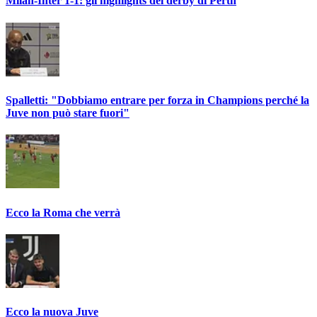
Milan-Inter 1-1: gli highlights del derby di Perth
Spalletti: "Dobbiamo entrare per forza in Champions perché la
Juve non può stare fuori"
Ecco la Roma che verrà
Ecco la nuova Juve