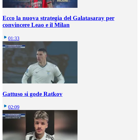
Ecco la nuova strategia del Galatasaray per
convincere Leao e il Milan
01:33
Gattuso si gode Ratkov
02:09