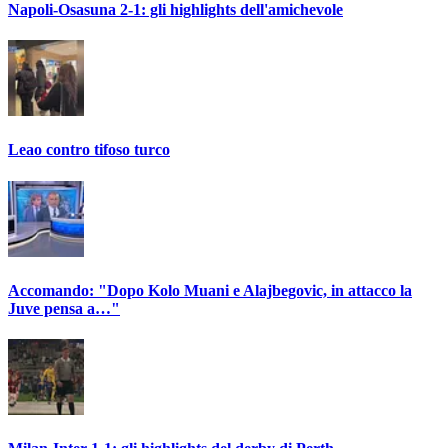
Napoli-Osasuna 2-1: gli highlights dell'amichevole
Leao contro tifoso turco
Accomando: "Dopo Kolo Muani e Alajbegovic, in attacco la
Juve pensa a…"