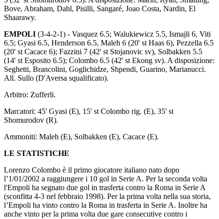
Bove, Abraham, Dahl, Pisilli, Sangaré, Joao Costa, Nardin, El
Shaarawy.
EMPOLI
(3-4-2-1) - Vasquez 6.5; Walukiewicz 5.5, Ismajli 6, Viti
6.5; Gyasi 6.5, Henderson 6.5, Maleh 6 (20' st Haas 6), Pezzella 6.5
(20' st Cacace 6); Fazzini 7 (42' st Stojanovic sv), Solbakken 5.5
(14' st Esposito 6.5); Colombo 6.5 (42' st Ekong sv). A disposizione:
Seghetti, Brancolini, Goglichidze, Shpendi, Guarino, Marianucci.
All. Sullo (D'Aversa squalificato).
Arbitro: Zufferli.
Marcatori: 45' Gyasi (E), 15' st Colombo rig. (E), 35' st
Shomurodov (R).
Ammoniti: Maleh (E), Solbakken (E), Cacace (E).
LE STATISTICHE
Lorenzo Colombo è il primo giocatore italiano nato dopo
l’1/01/2002 a raggiungere i 10 gol in Serie A. Per la seconda volta
l'Empoli ha segnato due gol in trasferta contro la Roma in Serie A
(sconfitta 4-3 nel febbraio 1998). Per la prima volta nella sua storia,
l’Empoli ha vinto contro la Roma in trasferta in Serie A. Inoltre ha
anche vinto per la prima volta due gare consecutive contro i