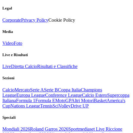
Legal
Corporate
Privacy Policy
Cookie Policy
Media
Video
Foto
Live e Risultati
Live
Diretta Calcio
Risultati e Classifiche
Sezioni
Calcio
Mercato
Serie A
Serie B
Coppa Italia
Champions
League
Europa League
Conference League
Calcio Estero
Supercoppa
Italiana
Formula 1
Formula E
MotoGP
Altri Motori
Basket
America's
Cup
Nations League
Tennis
Sci
Volley
Drive UP
Speciali
Mondiali 2026
Roland Garros 2026
Sportmediaset Live Riccione