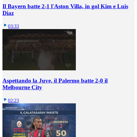
Il Bayern batte 2-1 l'Aston Villa, in gol Kim e Luis
Diaz
03:33
Aspettando la Juve, il Palermo batte 2-0 il
Melbourne City
02:23