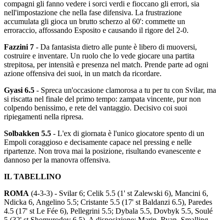
compagni gli fanno vedere i sorci verdi e fioccano gli errori, sia
nell'impostazione che nella fase difensiva. La frustrazione
accumulata gli gioca un brutto scherzo al 60': commette un
erroraccio, affossando Esposito e causando il rigore del 2-0.
Fazzini 7
- Da fantasista dietro alle punte è libero di muoversi,
costruire e inventare. Un ruolo che lo vede giocare una partita
strepitosa, per intensità e presenza nel match. Prende parte ad ogni
azione offensiva dei suoi, in un match da ricordare.
Gyasi 6.5
- Spreca un'occasione clamorosa a tu per tu con Svilar, ma
si riscatta nel finale del primo tempo: zampata vincente, pur non
colpendo benissimo, e rete del vantaggio. Decisivo coi suoi
ripiegamenti nella ripresa.
Solbakken 5.5
- L'ex di giornata è l'unico giocatore spento di un
Empoli coraggioso e decisamente capace nel pressing e nelle
ripartenze. Non trova mai la posizione, risultando evanescente e
dannoso per la manovra offensiva.
IL TABELLINO
ROMA
(4-3-3) - Svilar 6; Celik 5.5 (1' st Zalewski 6), Mancini 6,
Ndicka 6, Angelino 5.5; Cristante 5.5 (17' st Baldanzi 6.5), Paredes
4.5 (17' st Le Fée 6), Pellegrini 5.5; Dybala 5.5, Dovbyk 5.5, Soulé
5 (32' st Shomurodov 6.5). A disposizione: Marin, Ryan, Smalling,