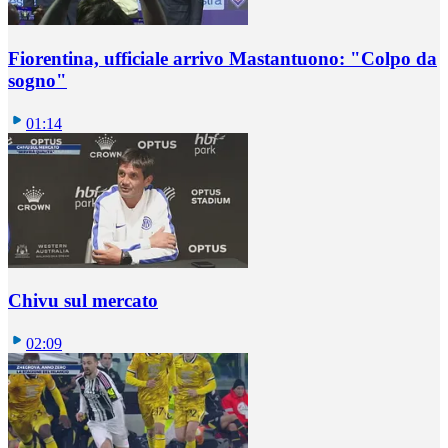
Fiorentina, ufficiale arrivo Mastantuono: "Colpo da
sogno"
01:14
Chivu sul mercato
02:09