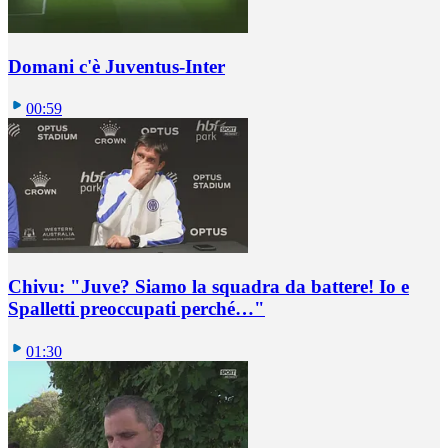
Domani c'è Juventus-Inter
00:59
Chivu: "Juve? Siamo la squadra da battere! Io e
Spalletti preoccupati perché…"
01:30