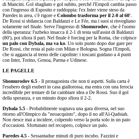
di Mancini. Gol sbagliato e gol subito, perché l'Empoli cambia passo
con l'ingresso di Esposito e raddoppia: l'ex Inter viene steso da
Paredes in area, c'è rigore e
Colombo trasforma per il 2-0 al 60'
.
De Rossi si sbilancia con Baldanzi e Le Fée, ma i suoi si risvegliano
solamente nel finale. Serve l'ingresso di
Shomurodov
, che è l'uomo
della speranza: l'uzbeko insacca il 2-1 di testa sull'assist di Baldanzi
(80'), poi sfiora il pari. Nel finale è forcing per la Roma, che colpisce
un palo con Dybala, ma va ko
. Un solo punto dopo due gare per
De Rossi, che resta al palo con Milan e Bologna. Sogna l'Empoli,
che si aggancia al treno delle capoliste: i toscani guidano a 4 punti
con Inter, Torino, Genoa, Parma e Udinese.
LE PAGELLE
Shomurodov 6.5
- Il protagonista che non ti aspetti. Sulla carta è
l'esubero degli esuberi in casa giallorossa, ma entra con una ferocia
incredibile per tentare di far cambiare idea a De Rossi. Suo il gol
della speranza, e un minuto dopo sfiora il 2-2.
Dybala 5.5
- Probabilmente sognava una gara diversa, nel suo
ritorno all'Olimpico da "neoacquisto", dopo il no all'Al-Qadsiah.
Non riesce mai a incidere, colpendo verso la porta solo in un paio
d'occasioni. Sfortunato nel recupero, colpisce un palo.
Paredes 4.5
- Sessantadue minuti di puro incubo. Fazzini e