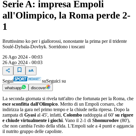
Serie A: impresa Empoli
all'Olimpico, la Roma perde 2-
1
Bruttissimo ko per i giallorossi, nonostante la prima per il tridente
Soulé-Dybala-Dovbyk. Sorridono i toscani
26 Ago 2024 - 00:03
26 Ago 2024 - 00:03
Segui
su
Seguici su
whatsapp
discover
La seconda giornata si rivela tutt'altro che fortunata per la Roma, che
esce sconfitta dall'Olimpico
. Merito di un Empoli corsaro, che
indirizza la gara nel primo tempo e la chiude nella ripresa. Dopo la
zampata di
Gyasi
al 45', infatti,
Colombo
raddoppia al 60'
su rigore
e chiude virtualmente i giochi
. Vano il 2-1 di
Shomurodov
(80'),
che non cambia l'esito della sfida. L'Empoli sale a 4 punti e aggancia
il nutrito gruppo delle capoliste.