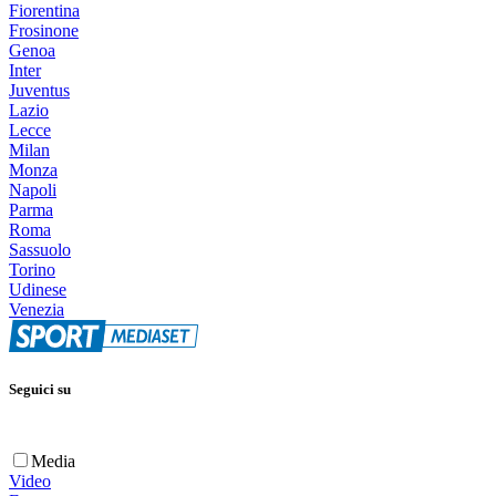
Fiorentina
Frosinone
Genoa
Inter
Juventus
Lazio
Lecce
Milan
Monza
Napoli
Parma
Roma
Sassuolo
Torino
Udinese
Venezia
Seguici su
Media
Video