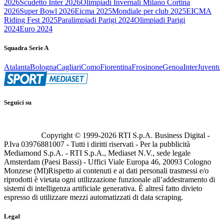
2026
Scudetto Inter 2026
Olimpiadi Invernali Milano Cortina
2026
Super Bowl 2026
Eicma 2025
Mondiale per club 2025
EICMA
Riding Fest 2025
Paralimpiadi Parigi 2024
Olimpiadi Parigi
2024
Euro 2024
Squadra Serie A
Atalanta
Bologna
Cagliari
Como
Fiorentina
Frosinone
Genoa
Inter
Juvent
Seguici su
Copyright © 1999-
2026
RTI S.p.A. Business Digital -
P.Iva 03976881007 - Tutti i diritti riservati - Per la pubblicità
Mediamond S.p.A. - RTI S.p.A., Mediaset N.V., sede legale
Amsterdam (Paesi Bassi) - Uffici Viale Europa 46, 20093 Cologno
Monzese (MI)
Rispetto ai contenuti e ai dati personali trasmessi e/o
riprodotti è vietata ogni utilizzazione funzionale all’addestramento di
sistemi di intelligenza artificiale generativa. È altresì fatto divieto
espresso di utilizzare mezzi automatizzati di data scraping.
Legal