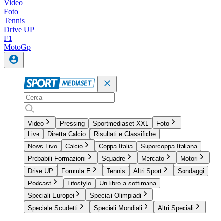
Video
Foto
Tennis
Drive UP
F1
MotoGp
Video
Pressing
Sportmediaset XXL
Foto
Live
Diretta Calcio
Risultati e Classifiche
News Live
Calcio
Coppa Italia
Supercoppa Italiana
Probabili Formazioni
Squadre
Mercato
Motori
Drive UP
Formula E
Tennis
Altri Sport
Sondaggi
Podcast
Lifestyle
Un libro a settimana
Speciali Europei
Speciali Olimpiadi
Speciale Scudetti
Speciali Mondiali
Altri Speciali