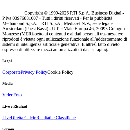
Copyright © 1999-
2026
RTI S.p.A. Business Digital -
P.Iva 03976881007 - Tutti i diritti riservati - Per la pubblicità
Mediamond S.p.A. - RTI S.p.A., Mediaset N.V., sede legale
Amsterdam (Paesi Bassi) - Uffici Viale Europa 46, 20093 Cologno
Monzese (MI)
Rispetto ai contenuti e ai dati personali trasmessi e/o
riprodotti è vietata ogni utilizzazione funzionale all’addestramento di
sistemi di intelligenza artificiale generativa. È altresì fatto divieto
espresso di utilizzare mezzi automatizzati di data scraping.
Legal
Corporate
Privacy Policy
Cookie Policy
Media
Video
Foto
Live e Risultati
Live
Diretta Calcio
Risultati e Classifiche
Sezioni