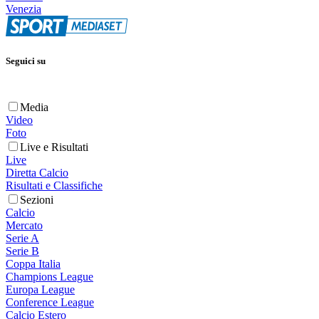
Venezia
Seguici su
Media
Video
Foto
Live e Risultati
Live
Diretta Calcio
Risultati e Classifiche
Sezioni
Calcio
Mercato
Serie A
Serie B
Coppa Italia
Champions League
Europa League
Conference League
Calcio Estero