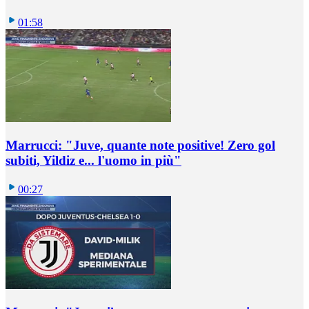
01:58
Marrucci: "Juve, quante note positive! Zero gol
subiti, Yildiz e... l'uomo in più"
00:27