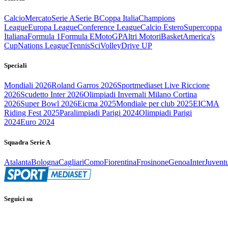
Calcio
Mercato
Serie A
Serie B
Coppa Italia
Champions
League
Europa League
Conference League
Calcio Estero
Supercoppa
Italiana
Formula 1
Formula E
MotoGP
Altri Motori
Basket
America's
Cup
Nations League
Tennis
Sci
Volley
Drive UP
Speciali
Mondiali 2026
Roland Garros 2026
Sportmediaset Live Riccione
2026
Scudetto Inter 2026
Olimpiadi Invernali Milano Cortina
2026
Super Bowl 2026
Eicma 2025
Mondiale per club 2025
EICMA
Riding Fest 2025
Paralimpiadi Parigi 2024
Olimpiadi Parigi
2024
Euro 2024
Squadra Serie A
Atalanta
Bologna
Cagliari
Como
Fiorentina
Frosinone
Genoa
Inter
Juvent
Seguici su