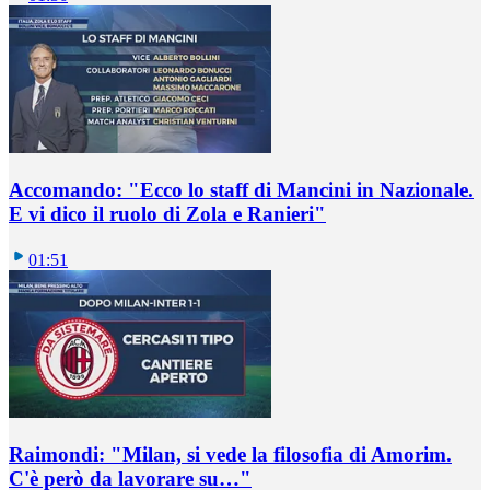
Accomando: "Ecco lo staff di Mancini in Nazionale.
E vi dico il ruolo di Zola e Ranieri"
01:51
Raimondi: "Milan, si vede la filosofia di Amorim.
C'è però da lavorare su…"