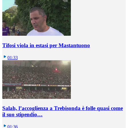
Tifosi viola in estasi per Mastantuono
01:33
Salah, l’accoglienza a Trebisonda è folle quasi come
il suo stipendio…
01:36