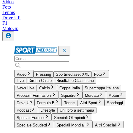
Video
Foto
Tennis
Drive UP
F1
MotoGp
Video
Pressing
Sportmediaset XXL
Foto
Live
Diretta Calcio
Risultati e Classifiche
News Live
Calcio
Coppa Italia
Supercoppa Italiana
Probabili Formazioni
Squadre
Mercato
Motori
Drive UP
Formula E
Tennis
Altri Sport
Sondaggi
Podcast
Lifestyle
Un libro a settimana
Speciali Europei
Speciali Olimpiadi
Speciale Scudetti
Speciali Mondiali
Altri Speciali