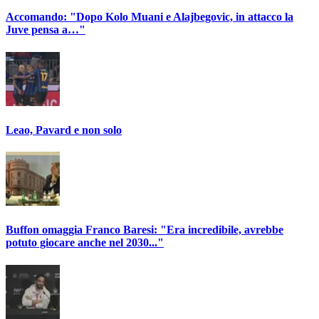
Accomando: "Dopo Kolo Muani e Alajbegovic, in attacco la
Juve pensa a…"
Leao, Pavard e non solo
Buffon omaggia Franco Baresi: "Era incredibile, avrebbe
potuto giocare anche nel 2030..."