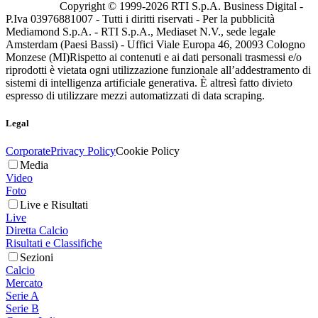
Copyright © 1999-
2026
RTI S.p.A. Business Digital -
P.Iva 03976881007 - Tutti i diritti riservati - Per la pubblicità
Mediamond S.p.A. - RTI S.p.A., Mediaset N.V., sede legale
Amsterdam (Paesi Bassi) - Uffici Viale Europa 46, 20093 Cologno
Monzese (MI)
Rispetto ai contenuti e ai dati personali trasmessi e/o
riprodotti è vietata ogni utilizzazione funzionale all’addestramento di
sistemi di intelligenza artificiale generativa. È altresì fatto divieto
espresso di utilizzare mezzi automatizzati di data scraping.
Legal
Corporate
Privacy Policy
Cookie Policy
Media
Video
Foto
Live e Risultati
Live
Diretta Calcio
Risultati e Classifiche
Sezioni
Calcio
Mercato
Serie A
Serie B