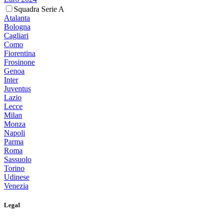
Squadra Serie A
Atalanta
Bologna
Cagliari
Como
Fiorentina
Frosinone
Genoa
Inter
Juventus
Lazio
Lecce
Milan
Monza
Napoli
Parma
Roma
Sassuolo
Torino
Udinese
Venezia
Legal