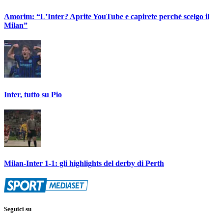
Amorim: “L’Inter? Aprite YouTube e capirete perché scelgo il
Milan”
Inter, tutto su Pio
Milan-Inter 1-1: gli highlights del derby di Perth
Seguici su