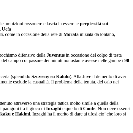
le ambizioni rossonere e lascia in essere le
perplessità sui
g Uefa
li
, come in occasione della rete di
Morata
iniziata da lontano,
sapochismo difensivo della
Juventus
in occasione del colpo di testa
 del campo col passare dei minuti nonostante avesse nelle gambe i
90
incerla (splendido
Szczesny su Kalulu
). Alla Juve il demerito di aver
itamente esclude la casualità. Il problema della tenuta, del calo nei
tenuto attraverso una strategia tattica molto simile a quella della
i paragoni tra il gioco di
Inzaghi
e quello di
Conte
. Non deve esserci
kaku e Hakimi
. Inzaghi ha il merito di dare ai tifosi cio’ che loro si