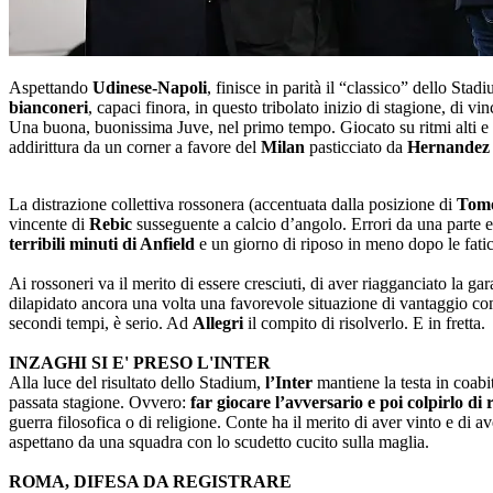
Aspettando
Udinese-Napoli
, finisce in parità il “classico” dello Stad
bianconeri
, capaci finora, in questo tribolato inizio di stagione, di vi
Una buona, buonissima Juve, nel primo tempo. Giocato su ritmi alti e i
addirittura da un corner a favore del
Milan
pasticciato da
Hernandez
La distrazione collettiva rossonera (accentuata dalla posizione di
Tom
vincente di
Rebic
susseguente a calcio d’angolo. Errori da una parte e
terribili minuti di Anfield
e un giorno di riposo in meno dopo le fati
Ai rossoneri va il merito di essere cresciuti, di aver riagganciato la ga
dilapidato ancora una volta una favorevole situazione di vantaggio c
secondi tempi, è serio. Ad
Allegri
il compito di risolverlo. E in fretta
INZAGHI SI E' PRESO L'INTER
Alla luce del risultato dello Stadium,
l’Inter
mantiene la testa in coab
passata stagione. Ovvero:
far giocare l’avversario e poi colpirlo di
guerra filosofica o di religione. Conte ha il merito di aver vinto e di av
aspettano da una squadra con lo scudetto cucito sulla maglia.
ROMA, DIFESA DA REGISTRARE