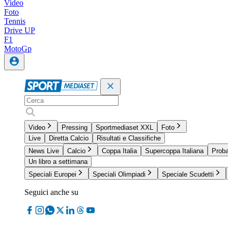
Video
Foto
Tennis
Drive UP
F1
MotoGp
Video
Pressing
Sportmediaset XXL
Foto
Live
Diretta Calcio
Risultati e Classifiche
News Live
Calcio
Coppa Italia
Supercoppa Italiana
Proba
Un libro a settimana
Speciali Europei
Speciali Olimpiadi
Speciale Scudetti
Seguici anche su