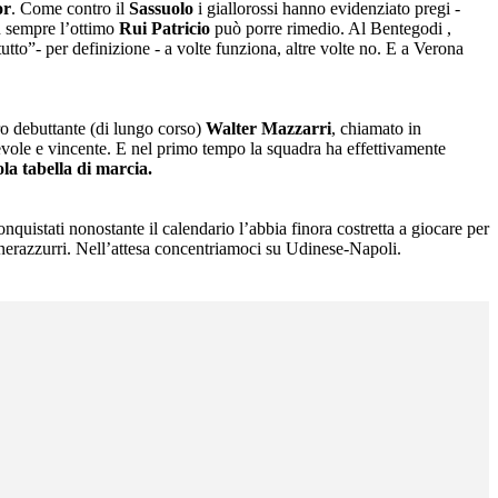
or
. Come contro il
Sassuolo
i giallorossi hanno evidenziato pregi -
n sempre l’ottimo
Rui Patricio
può porre rimedio. Al Bentegodi ,
utto”- per definizione - a volte funziona, altre volte no. E a Verona
tro debuttante (di lungo corso)
Walter Mazzarri
, chiamato in
cevole e vincente. E nel primo tempo la squadra ha effettivamente
la tabella di marcia.
conquistati nonostante il calendario l’abbia finora costretta a giocare per
 i nerazzurri. Nell’attesa concentriamoci su Udinese-Napoli.