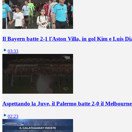
Il Bayern batte 2-1 l'Aston Villa, in gol Kim e Luis Di
03:33
Aspettando la Juve, il Palermo batte 2-0 il Melbourne
02:23