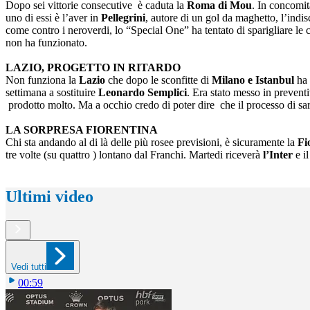
Dopo sei vittorie consecutive è caduta la
Roma di Mou
. In concomit
uno di essi è l’aver in
Pellegrini
, autore di un gol da maghetto, l’indi
come contro i neroverdi, lo “Special One” ha tentato di sparigliare le 
non ha funzionato.
LAZIO, PROGETTO IN RITARDO
Non funziona la
Lazio
che dopo le sconfitte di
Milano e Istanbul
ha 
settimana a sostituire
Leonardo Semplici
. Era stato messo in prevent
prodotto molto. Ma a occhio credo di poter dire che il processo di sarri
LA SORPRESA FIORENTINA
Chi sta andando al di là delle più rosee previsioni, è sicuramente la
Fi
tre volte (su quattro ) lontano dal Franchi. Martedi riceverà
l’Inter
e il
Ultimi video
Vedi tutti
00:59