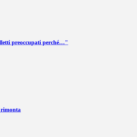
lletti preoccupati perché…"
n rimonta