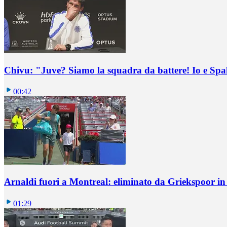
Chivu: "Juve? Siamo la squadra da battere! Io e Spa
00:42
Arnaldi fuori a Montreal: eliminato da Griekspoor i
01:29