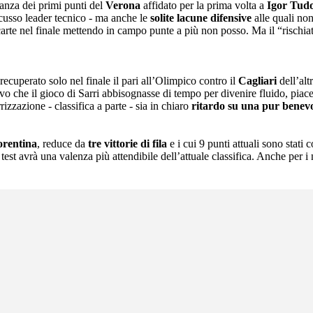
anza dei primi punti del
Verona
affidato per la prima volta a
Igor Tud
scusso leader tecnico - ma anche le
solite lacune difensive
alle quali no
carte nel finale mettendo in campo punte a più non posso. Ma il “rischiat
recuperato solo nel finale il pari all’Olimpico contro il
Cagliari
dell’al
ivo che il gioco di Sarri abbisognasse di tempo per divenire fluido, pia
zzazione - classifica a parte - sia in chiaro
ritardo su una pur benevo
orentina
, reduce da
tre vittorie di fila
e i cui 9 punti attuali sono stati 
 test avrà una valenza più attendibile dell’attuale classifica. Anche per