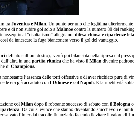
ium tra
Juventus e Milan
. Un punto per uno che legittima ulteriormente 
ncere e di non subire gol solo a
Malmoe
contro la numero 88 del rankin
n ossequio al “risultatismo” allegriano:
difesa chiusa e ripartenze leta
così da innescare la fuga bianconera verso il gol del vantaggio.
ori
defilato sull’out destro), verrà poi bilanciata nella ripresa dal pres
 dall’altra in una
partita ritmica
che ha visto il
Milan
divenire padrone
che di
Champions
.
ra nonostante l’assenza delle torri offensive e di aver rischiato pure di v
ome le era già accaduto con
l’Udinese e col Napoli
. E la ripetitività sol
.
itazione col
Milan
dopo il roboante successo di sabato con il
Bologna
ot
 ripartenza
. Da cui si evince che stanno diventando stucchevoli e inutili 
er salvato l’Inter dal tracollo finanziario facendo lievitare il valore di
Lu