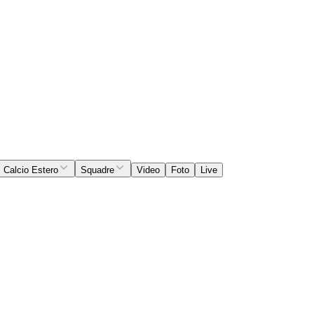
Calcio Estero
Squadre
Video
Foto
Live