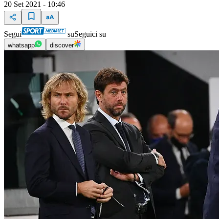
20 Set 2021 - 10:46
Segui
su
Seguici su
whatsapp
discover