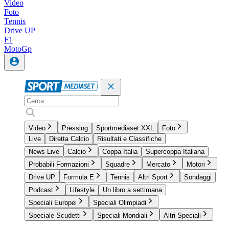
Video
Foto
Tennis
Drive UP
F1
MotoGp
Video
Pressing
Sportmediaset XXL
Foto
Live
Diretta Calcio
Risultati e Classifiche
News Live
Calcio
Coppa Italia
Supercoppa Italiana
Probabili Formazioni
Squadre
Mercato
Motori
Drive UP
Formula E
Tennis
Altri Sport
Sondaggi
Podcast
Lifestyle
Un libro a settimana
Speciali Europei
Speciali Olimpiadi
Speciale Scudetti
Speciali Mondiali
Altri Speciali