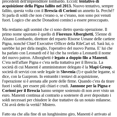
precedenti dell'imprenditore lombardo. Eccoli:
tentativo di
acquisizione della Pigna fallito nel 2013.
Nuovo tentativo, sempre
fallito, questa volta con il
Brescia di Corioni
un annetto fa. Perché?
Si parla di soldi che non c'erano o, se c'erano, non sono poi venuti
fuori. Logico che anche Donadoni cominci a essere preoccupato.
Ma restiamo agli uomini che ci sono dietro questa operazione. Il
primo nome spuntato è quello di
Fiorenzo Alborghetti
, 55enne di
Alzano Lombardo, direttore del reparto Risorse Umane delle cartiere
Pigna, nonché Chief Executive Officer della RileCart srl. Sarà lui, o
sarebbe lui per dirla meglio, l'operativo del nuovo Parma. E' lui che
ha parlato con Leonardi ed è lui che ha svelato a Leonardi il nome
del nuovo patron. Alborghetti è
legato a doppio filo a Manenti
.
C'era nell'affare Pigna e c'era nella trattativa per il Brescia. La
società di cui Manenti è amministratore delegato è la
Mapi Group
,
società di servizi con sede legale in
Slovenia
(!) e qualche legame, si
dice, con la Gazprom. In entrambi i tentavi di acquisizione,
l'operazione si è arenata alle porte delle firme. Quando c'era da tirare
fuori i soldi, per essere più chiari e crudi.
Jannone per la Pigna e
Corioni per il Brescia
hanno sempre sostenuto di non aver visto un
euro. Manenti continua al contrario a sostenere di aver depositato i
soldi necessari per chiudere le due trattative da un notaio milanese.
Chi avrà detto la verità? Mistero.
Fatto sta che alla fine di un lunghissimo giro, Manenti è arrivato al