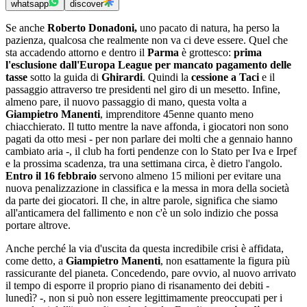
whatsapp
discover
Se anche
Roberto Donadoni,
uno pacato di natura, ha perso la
pazienza, qualcosa che realmente non va ci deve essere. Quel che
sta accadendo attorno e dentro il
Parma
è grottesco:
prima
l'esclusione dall'Europa League per mancato pagamento delle
tasse
sotto la guida di
Ghirardi
. Quindi la
cessione a Taci
e il
passaggio attraverso tre presidenti nel giro di un mesetto. Infine,
almeno pare, il nuovo passaggio di mano, questa volta a
Giampietro Manenti
, imprenditore 45enne quanto meno
chiacchierato. Il tutto mentre la nave affonda, i giocatori non sono
pagati da otto mesi - per non parlare dei molti che a gennaio hanno
cambiato aria -, il club ha forti pendenze con lo Stato per Iva e Irpef
e la prossima scadenza, tra una settimana circa, è dietro l'angolo.
Entro il 16 febbraio
servono almeno 15 milioni per evitare una
nuova penalizzazione in classifica e la messa in mora della società
da parte dei giocatori. Il che, in altre parole, significa che siamo
all'anticamera del fallimento e non c'è un solo indizio che possa
portare altrove.
Anche perché la via d'uscita da questa incredibile crisi è affidata,
come detto, a
Giampietro Manenti
, non esattamente la figura più
rassicurante del pianeta. Concedendo, pare ovvio, al nuovo arrivato
il tempo di esporre il proprio piano di risanamento dei debiti -
lunedì? -, non si può non essere legittimamente preoccupati per i