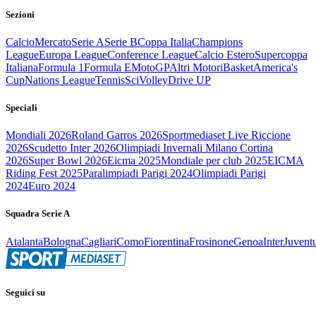
Sezioni
Calcio
Mercato
Serie A
Serie B
Coppa Italia
Champions
League
Europa League
Conference League
Calcio Estero
Supercoppa
Italiana
Formula 1
Formula E
MotoGP
Altri Motori
Basket
America's
Cup
Nations League
Tennis
Sci
Volley
Drive UP
Speciali
Mondiali 2026
Roland Garros 2026
Sportmediaset Live Riccione
2026
Scudetto Inter 2026
Olimpiadi Invernali Milano Cortina
2026
Super Bowl 2026
Eicma 2025
Mondiale per club 2025
EICMA
Riding Fest 2025
Paralimpiadi Parigi 2024
Olimpiadi Parigi
2024
Euro 2024
Squadra Serie A
Atalanta
Bologna
Cagliari
Como
Fiorentina
Frosinone
Genoa
Inter
Juvent
Seguici su