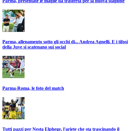
Parma, presentate le maglie da trasferta per la nuova stagione
Parma, allenamento sotto gli occhi di... Andrea Agnelli. E i tifosi
della Juve si scatenano sui social
Parma-Roma, le foto del match
Tutti pazzi per Nesta Elphege, l'ariete che sta trascinando il