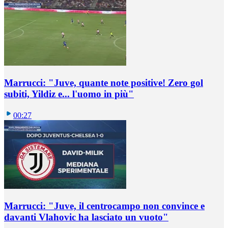
Marrucci: "Juve, quante note positive! Zero gol
subiti, Yildiz e... l'uomo in più"
00:27
Marrucci: "Juve, il centrocampo non convince e
davanti Vlahovic ha lasciato un vuoto"