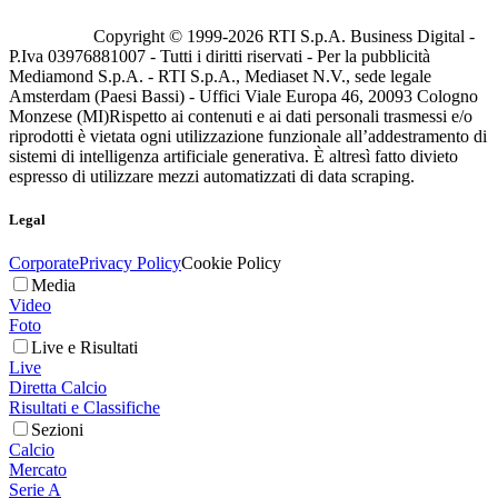
Copyright © 1999-
2026
RTI S.p.A. Business Digital -
P.Iva 03976881007 - Tutti i diritti riservati - Per la pubblicità
Mediamond S.p.A. - RTI S.p.A., Mediaset N.V., sede legale
Amsterdam (Paesi Bassi) - Uffici Viale Europa 46, 20093 Cologno
Monzese (MI)
Rispetto ai contenuti e ai dati personali trasmessi e/o
riprodotti è vietata ogni utilizzazione funzionale all’addestramento di
sistemi di intelligenza artificiale generativa. È altresì fatto divieto
espresso di utilizzare mezzi automatizzati di data scraping.
Legal
Corporate
Privacy Policy
Cookie Policy
Media
Video
Foto
Live e Risultati
Live
Diretta Calcio
Risultati e Classifiche
Sezioni
Calcio
Mercato
Serie A