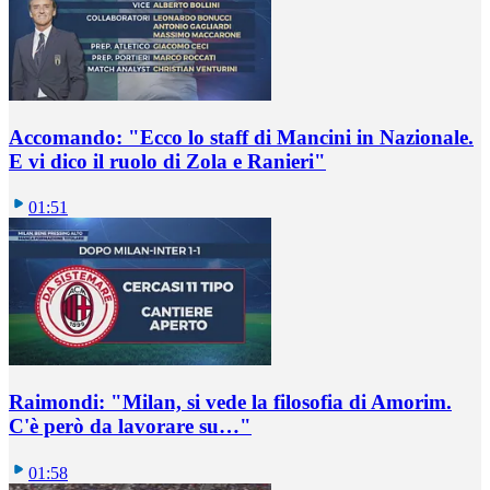
Accomando: "Ecco lo staff di Mancini in Nazionale.
E vi dico il ruolo di Zola e Ranieri"
01:51
Raimondi: "Milan, si vede la filosofia di Amorim.
C'è però da lavorare su…"
01:58