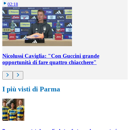
02:18
Nicolussi Caviglia: "Con Guccini grande
opportunità di fare quattro chiacchere"
I più visti di Parma