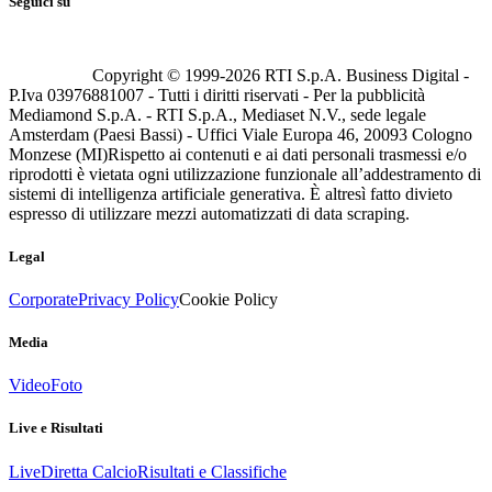
Seguici su
Copyright © 1999-
2026
RTI S.p.A. Business Digital -
P.Iva 03976881007 - Tutti i diritti riservati - Per la pubblicità
Mediamond S.p.A. - RTI S.p.A., Mediaset N.V., sede legale
Amsterdam (Paesi Bassi) - Uffici Viale Europa 46, 20093 Cologno
Monzese (MI)
Rispetto ai contenuti e ai dati personali trasmessi e/o
riprodotti è vietata ogni utilizzazione funzionale all’addestramento di
sistemi di intelligenza artificiale generativa. È altresì fatto divieto
espresso di utilizzare mezzi automatizzati di data scraping.
Legal
Corporate
Privacy Policy
Cookie Policy
Media
Video
Foto
Live e Risultati
Live
Diretta Calcio
Risultati e Classifiche