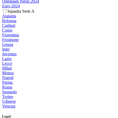
Olimpiadi Parigi 2024
Euro 2024
Squadra Serie A
Atalanta
Bologna
Cagliari
Como
Fiorentina
Frosinone
Genoa
Inter
Juventus
Lazio
Lecce
Milan
Monza
Napoli
Parma
Roma
Sassuolo
Torino
Udinese
Venezia
Legal