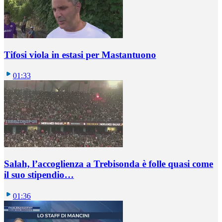
Tifosi viola in estasi per Mastantuono
01:33
Salah, l’accoglienza a Trebisonda è folle quasi come
il suo stipendio…
01:36