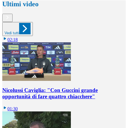
Ultimi video
Vedi tutti
02:18
Nicolussi Caviglia: "Con Guccini grande
opportunità di fare quattro chiacchere"
01:30