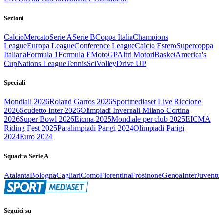
Sezioni
Calcio
Mercato
Serie A
Serie B
Coppa Italia
Champions
League
Europa League
Conference League
Calcio Estero
Supercoppa
Italiana
Formula 1
Formula E
MotoGP
Altri Motori
Basket
America's
Cup
Nations League
Tennis
Sci
Volley
Drive UP
Speciali
Mondiali 2026
Roland Garros 2026
Sportmediaset Live Riccione
2026
Scudetto Inter 2026
Olimpiadi Invernali Milano Cortina
2026
Super Bowl 2026
Eicma 2025
Mondiale per club 2025
EICMA
Riding Fest 2025
Paralimpiadi Parigi 2024
Olimpiadi Parigi
2024
Euro 2024
Squadra Serie A
Atalanta
Bologna
Cagliari
Como
Fiorentina
Frosinone
Genoa
Inter
Juvent
Seguici su