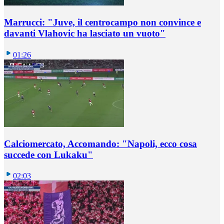
Marrucci: "Juve, il centrocampo non convince e
davanti Vlahovic ha lasciato un vuoto"
01:26
Calciomercato, Accomando: "Napoli, ecco cosa
succede con Lukaku"
02:03