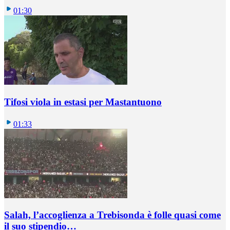
01:30
Tifosi viola in estasi per Mastantuono
01:33
Salah, l’accoglienza a Trebisonda è folle quasi come
il suo stipendio…