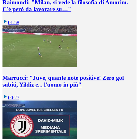
Raimondi: "Milan, si vede la filosofia di Amorim.
C'è però da lavorare su…"
01:58
Marrucci: "Juve, quante note positive! Zero gol
subiti, Yildiz e... l'uomo in più"
00:27