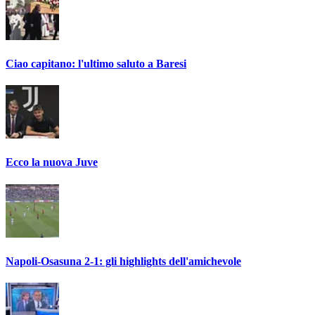
Ciao capitano: l'ultimo saluto a Baresi
Ecco la nuova Juve
Napoli-Osasuna 2-1: gli highlights dell'amichevole