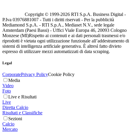
Copyright © 1999-
2026
RTI S.p.A. Business Digital -
P.Iva 03976881007 - Tutti i diritti riservati - Per la pubblicità
Mediamond S.p.A. - RTI S.p.A., Mediaset N.V., sede legale
Amsterdam (Paesi Bassi) - Uffici Viale Europa 46, 20093 Cologno
Monzese (MI)
Rispetto ai contenuti e ai dati personali trasmessi e/o
riprodotti è vietata ogni utilizzazione funzionale all’addestramento di
sistemi di intelligenza artificiale generativa. È altresì fatto divieto
espresso di utilizzare mezzi automatizzati di data scraping.
Legal
Corporate
Privacy Policy
Cookie Policy
Media
Video
Foto
Live e Risultati
Live
Diretta Calcio
Risultati e Classifiche
Sezioni
Calcio
Mercato