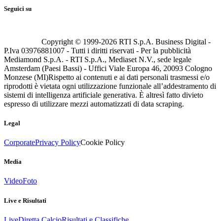
Seguici su
Copyright © 1999-
2026
RTI S.p.A. Business Digital -
P.Iva 03976881007 - Tutti i diritti riservati - Per la pubblicità
Mediamond S.p.A. - RTI S.p.A., Mediaset N.V., sede legale
Amsterdam (Paesi Bassi) - Uffici Viale Europa 46, 20093 Cologno
Monzese (MI)
Rispetto ai contenuti e ai dati personali trasmessi e/o
riprodotti è vietata ogni utilizzazione funzionale all’addestramento di
sistemi di intelligenza artificiale generativa. È altresì fatto divieto
espresso di utilizzare mezzi automatizzati di data scraping.
Legal
Corporate
Privacy Policy
Cookie Policy
Media
Video
Foto
Live e Risultati
Live
Diretta Calcio
Risultati e Classifiche