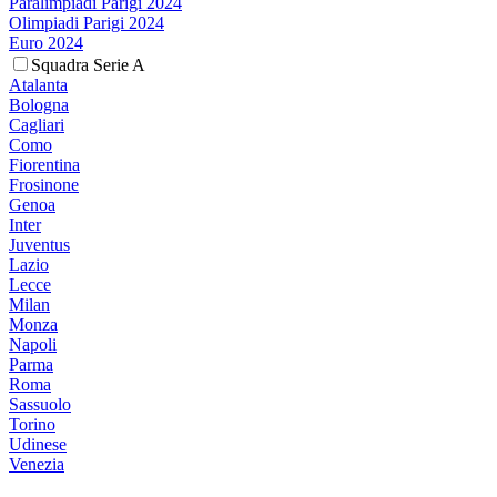
Paralimpiadi Parigi 2024
Olimpiadi Parigi 2024
Euro 2024
Squadra Serie A
Atalanta
Bologna
Cagliari
Como
Fiorentina
Frosinone
Genoa
Inter
Juventus
Lazio
Lecce
Milan
Monza
Napoli
Parma
Roma
Sassuolo
Torino
Udinese
Venezia