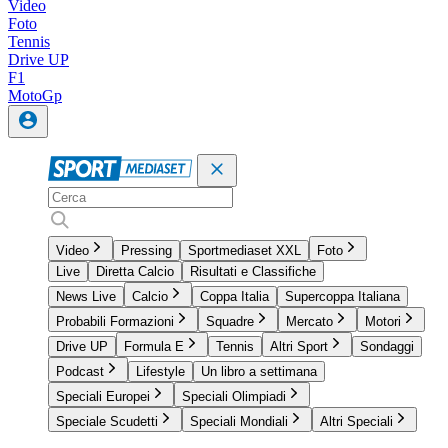
Video
Foto
Tennis
Drive UP
F1
MotoGp
Video
Pressing
Sportmediaset XXL
Foto
Live
Diretta Calcio
Risultati e Classifiche
News Live
Calcio
Coppa Italia
Supercoppa Italiana
Probabili Formazioni
Squadre
Mercato
Motori
Drive UP
Formula E
Tennis
Altri Sport
Sondaggi
Podcast
Lifestyle
Un libro a settimana
Speciali Europei
Speciali Olimpiadi
Speciale Scudetti
Speciali Mondiali
Altri Speciali