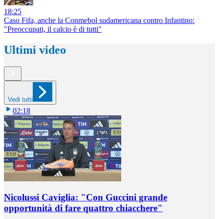
18:25
Caso Fifa, anche la Conmebol sudamericana contro Infantino:
"Preoccupati, il calcio è di tutti"
Ultimi video
Vedi tutti
02:18
Nicolussi Caviglia: "Con Guccini grande
opportunità di fare quattro chiacchere"