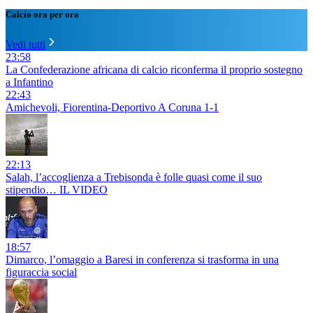
Calcio ora per ora
Vedi tutti
23:58
La Confederazione africana di calcio riconferma il proprio sostegno
a Infantino
22:43
Amichevoli, Fiorentina-Deportivo A Coruna 1-1
22:13
Salah, l’accoglienza a Trebisonda è folle quasi come il suo
stipendio… IL VIDEO
18:57
Dimarco, l’omaggio a Baresi in conferenza si trasforma in una
figuraccia social