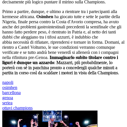
decisamente più logico puntare il mirino sulla Champions.
Primo a partire, dunque, e ultimo a rientrare tra i partecipanti alla
kermesse africana.
Osimhen
ha giocato tutte e sette le partite della
Nigeria, finale persa contro la Costa d'Avorio compresa, ha avuto
anche dei problemi gastrointestinali precedenti la semifinale che gli
hanno fatto perdere peso, è rientrato in Patria e, al netto dei tanti
dubbi che aleggiano tra i tifosi azzurri, è indubbio che
abbia necessità di rifiatare, riprendersi e tornare in forma. Domani, al
rientro a Castel Volturno, le sue condizioni verranno comunque
verificate e se tutto andrà bene venerdì si allenerà con i compagni
nella rifinitura pre-Genoa.
Immaginarlo subito titolare contro i
liguri è dunque un azzardo
: Mazzarri, più probabilmente, lo
porterà con sé in panchina pronto a concedergli qualche minuti a
partita in corso così da scaldare i motori in vista della Champions.
napoli
osimhen
barcellona
genoa
seriea
ottavi champions