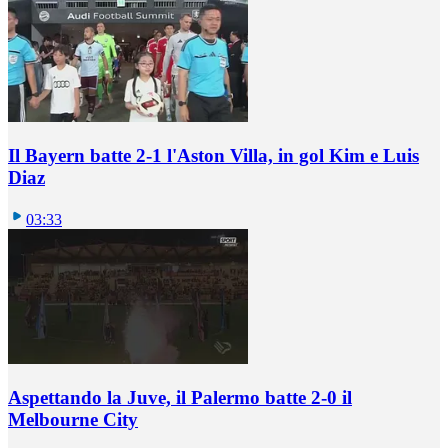
Il Bayern batte 2-1 l'Aston Villa, in gol Kim e Luis
Diaz
03:33
Aspettando la Juve, il Palermo batte 2-0 il
Melbourne City