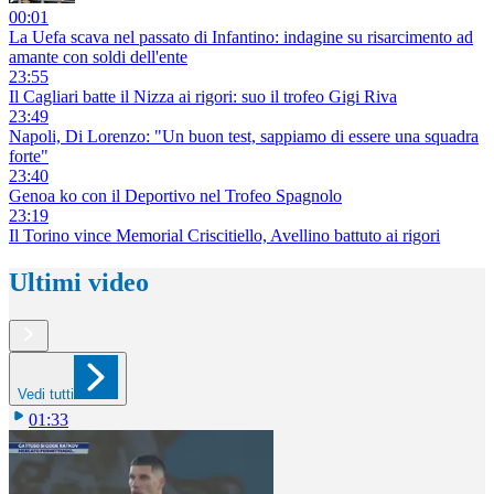
00:01
La Uefa scava nel passato di Infantino: indagine su risarcimento ad
amante con soldi dell'ente
23:55
Il Cagliari batte il Nizza ai rigori: suo il trofeo Gigi Riva
23:49
Napoli, Di Lorenzo: "Un buon test, sappiamo di essere una squadra
forte"
23:40
Genoa ko con il Deportivo nel Trofeo Spagnolo
23:19
Il Torino vince Memorial Criscitiello, Avellino battuto ai rigori
Ultimi video
Vedi tutti
01:33