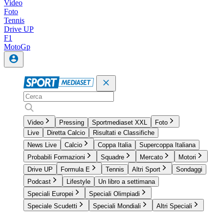
Video
Foto
Tennis
Drive UP
F1
MotoGp
Video
Pressing
Sportmediaset XXL
Foto
Live
Diretta Calcio
Risultati e Classifiche
News Live
Calcio
Coppa Italia
Supercoppa Italiana
Probabili Formazioni
Squadre
Mercato
Motori
Drive UP
Formula E
Tennis
Altri Sport
Sondaggi
Podcast
Lifestyle
Un libro a settimana
Speciali Europei
Speciali Olimpiadi
Speciale Scudetti
Speciali Mondiali
Altri Speciali