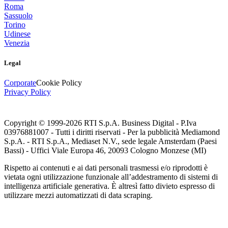
Roma
Sassuolo
Torino
Udinese
Venezia
Legal
Corporate
Cookie Policy
Privacy Policy
Copyright © 1999-
2026
RTI S.p.A. Business Digital - P.Iva
03976881007 - Tutti i diritti riservati - Per la pubblicità Mediamond
S.p.A. - RTI S.p.A., Mediaset N.V., sede legale Amsterdam (Paesi
Bassi) - Uffici Viale Europa 46, 20093 Cologno Monzese (MI)
Rispetto ai contenuti e ai dati personali trasmessi e/o riprodotti è
vietata ogni utilizzazione funzionale all’addestramento di sistemi di
intelligenza artificiale generativa. È altresì fatto divieto espresso di
utilizzare mezzi automatizzati di data scraping.