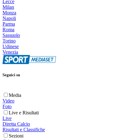
Lecce
Milan
Monza
Napoli
Parma
Roma
Sassuolo
Torino
Udinese
Venezia
Seguici su
Media
Video
Foto
Live e Risultati
Live
Diretta Calcio
Risultati e Classifiche
Sezioni