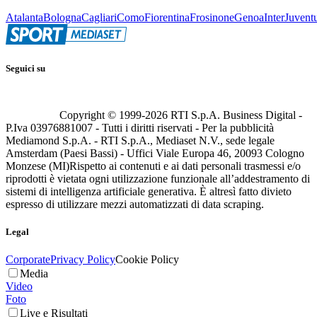
Atalanta
Bologna
Cagliari
Como
Fiorentina
Frosinone
Genoa
Inter
Juvent
Seguici su
Copyright © 1999-
2026
RTI S.p.A. Business Digital -
P.Iva 03976881007 - Tutti i diritti riservati - Per la pubblicità
Mediamond S.p.A. - RTI S.p.A., Mediaset N.V., sede legale
Amsterdam (Paesi Bassi) - Uffici Viale Europa 46, 20093 Cologno
Monzese (MI)
Rispetto ai contenuti e ai dati personali trasmessi e/o
riprodotti è vietata ogni utilizzazione funzionale all’addestramento di
sistemi di intelligenza artificiale generativa. È altresì fatto divieto
espresso di utilizzare mezzi automatizzati di data scraping.
Legal
Corporate
Privacy Policy
Cookie Policy
Media
Video
Foto
Live e Risultati