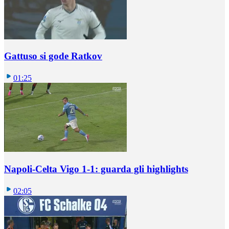
Gattuso si gode Ratkov
01:25
Napoli-Celta Vigo 1-1: guarda gli highlights
02:05