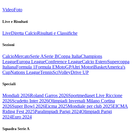
Video
Foto
Live e Risultati
Live
Diretta Calcio
Risultati e Classifiche
Sezioni
Calcio
Mercato
Serie A
Serie B
Coppa Italia
Champions
League
Europa League
Conference League
Calcio Estero
Supercoppa
Italiana
Formula 1
Formula E
MotoGP
Altri Motori
Basket
America's
Cup
Nations League
Tennis
Sci
Volley
Drive UP
Speciali
Mondiali 2026
Roland Garros 2026
Sportmediaset Live Riccione
2026
Scudetto Inter 2026
Olimpiadi Invernali Milano Cortina
2026
Super Bowl 2026
Eicma 2025
Mondiale per club 2025
EICMA
Riding Fest 2025
Paralimpiadi Parigi 2024
Olimpiadi Parigi
2024
Euro 2024
Squadra Serie A