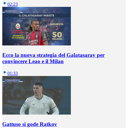
02:23
Ecco la nuova strategia del Galatasaray per
convincere Leao e il Milan
01:33
Gattuso si gode Ratkov