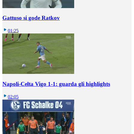
Gattuso si gode Ratkov
01:25
Napoli-Celta Vigo 1-1: guarda gli highlights
02:05