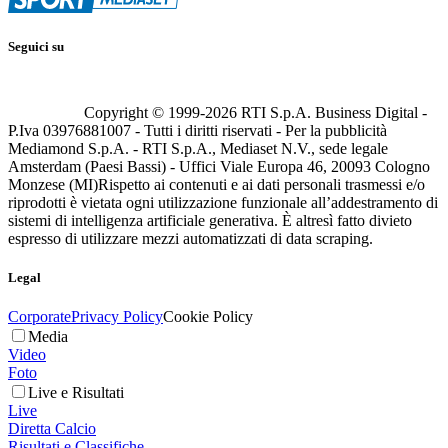
Seguici su
Copyright © 1999-
2026
RTI S.p.A. Business Digital -
P.Iva 03976881007 - Tutti i diritti riservati - Per la pubblicità
Mediamond S.p.A. - RTI S.p.A., Mediaset N.V., sede legale
Amsterdam (Paesi Bassi) - Uffici Viale Europa 46, 20093 Cologno
Monzese (MI)
Rispetto ai contenuti e ai dati personali trasmessi e/o
riprodotti è vietata ogni utilizzazione funzionale all’addestramento di
sistemi di intelligenza artificiale generativa. È altresì fatto divieto
espresso di utilizzare mezzi automatizzati di data scraping.
Legal
Corporate
Privacy Policy
Cookie Policy
Media
Video
Foto
Live e Risultati
Live
Diretta Calcio
Risultati e Classifiche