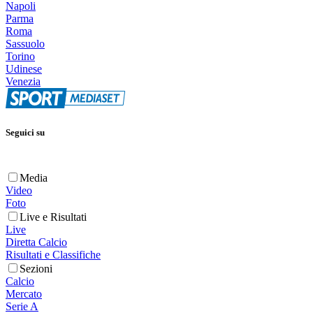
Napoli
Parma
Roma
Sassuolo
Torino
Udinese
Venezia
Seguici su
Media
Video
Foto
Live e Risultati
Live
Diretta Calcio
Risultati e Classifiche
Sezioni
Calcio
Mercato
Serie A