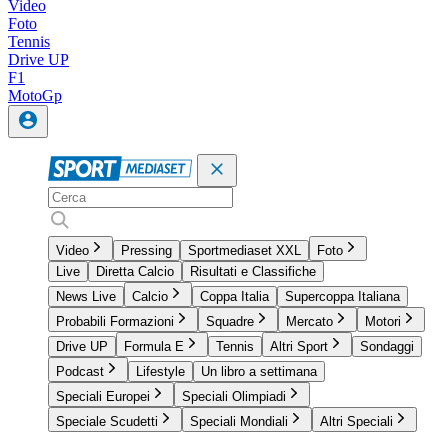
Video
Foto
Tennis
Drive UP
F1
MotoGp
Video
Pressing
Sportmediaset XXL
Foto
Live
Diretta Calcio
Risultati e Classifiche
News Live
Calcio
Coppa Italia
Supercoppa Italiana
Probabili Formazioni
Squadre
Mercato
Motori
Drive UP
Formula E
Tennis
Altri Sport
Sondaggi
Podcast
Lifestyle
Un libro a settimana
Speciali Europei
Speciali Olimpiadi
Speciale Scudetti
Speciali Mondiali
Altri Speciali