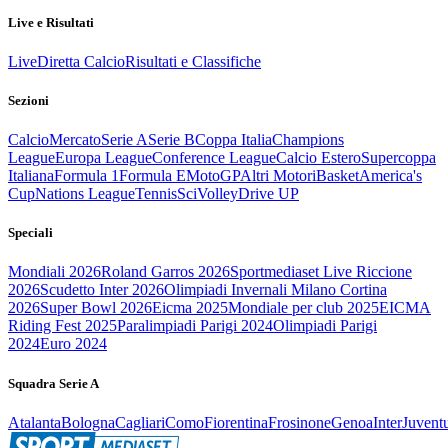
Live e Risultati
Live
Diretta Calcio
Risultati e Classifiche
Sezioni
Calcio
Mercato
Serie A
Serie B
Coppa Italia
Champions
League
Europa League
Conference League
Calcio Estero
Supercoppa
Italiana
Formula 1
Formula E
MotoGP
Altri Motori
Basket
America's
Cup
Nations League
Tennis
Sci
Volley
Drive UP
Speciali
Mondiali 2026
Roland Garros 2026
Sportmediaset Live Riccione
2026
Scudetto Inter 2026
Olimpiadi Invernali Milano Cortina
2026
Super Bowl 2026
Eicma 2025
Mondiale per club 2025
EICMA
Riding Fest 2025
Paralimpiadi Parigi 2024
Olimpiadi Parigi
2024
Euro 2024
Squadra Serie A
Atalanta
Bologna
Cagliari
Como
Fiorentina
Frosinone
Genoa
Inter
Juvent