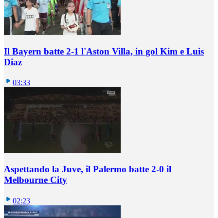
Il Bayern batte 2-1 l'Aston Villa, in gol Kim e Luis
Diaz
03:33
Aspettando la Juve, il Palermo batte 2-0 il
Melbourne City
02:23