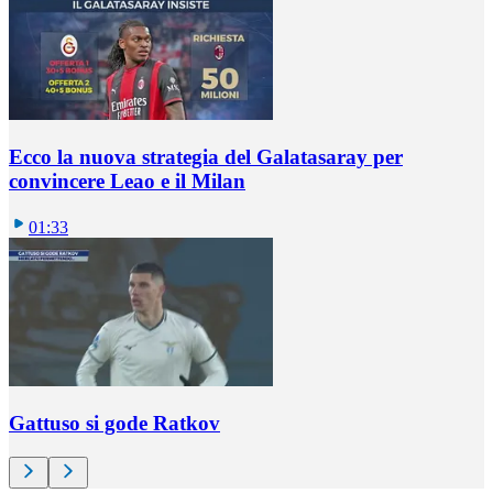
Ecco la nuova strategia del Galatasaray per
convincere Leao e il Milan
01:33
Gattuso si gode Ratkov