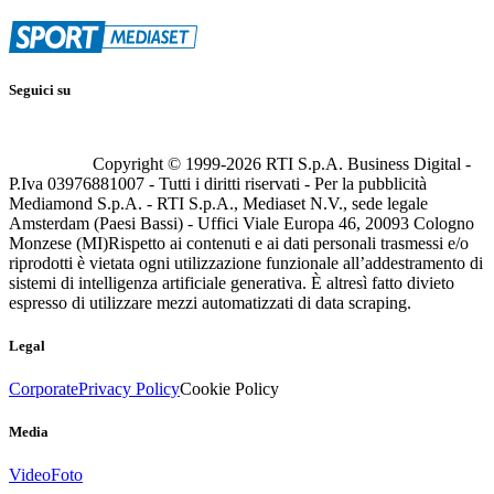
Seguici su
Copyright © 1999-
2026
RTI S.p.A. Business Digital -
P.Iva 03976881007 - Tutti i diritti riservati - Per la pubblicità
Mediamond S.p.A. - RTI S.p.A., Mediaset N.V., sede legale
Amsterdam (Paesi Bassi) - Uffici Viale Europa 46, 20093 Cologno
Monzese (MI)
Rispetto ai contenuti e ai dati personali trasmessi e/o
riprodotti è vietata ogni utilizzazione funzionale all’addestramento di
sistemi di intelligenza artificiale generativa. È altresì fatto divieto
espresso di utilizzare mezzi automatizzati di data scraping.
Legal
Corporate
Privacy Policy
Cookie Policy
Media
Video
Foto