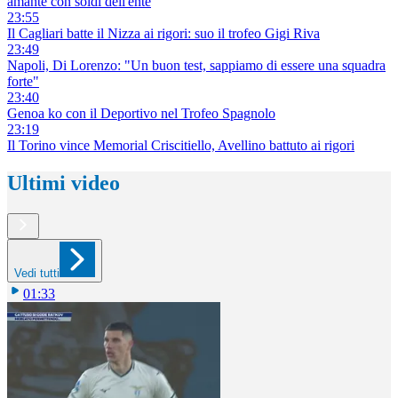
amante con soldi dell'ente
23:55
Il Cagliari batte il Nizza ai rigori: suo il trofeo Gigi Riva
23:49
Napoli, Di Lorenzo: "Un buon test, sappiamo di essere una squadra
forte"
23:40
Genoa ko con il Deportivo nel Trofeo Spagnolo
23:19
Il Torino vince Memorial Criscitiello, Avellino battuto ai rigori
Ultimi video
Vedi tutti
01:33