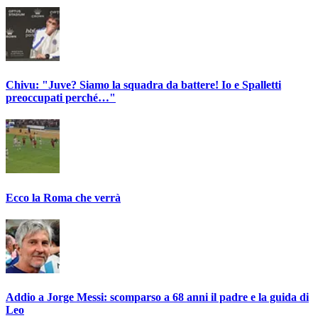
Chivu: "Juve? Siamo la squadra da battere! Io e Spalletti
preoccupati perché…"
Ecco la Roma che verrà
Addio a Jorge Messi: scomparso a 68 anni il padre e la guida di
Leo