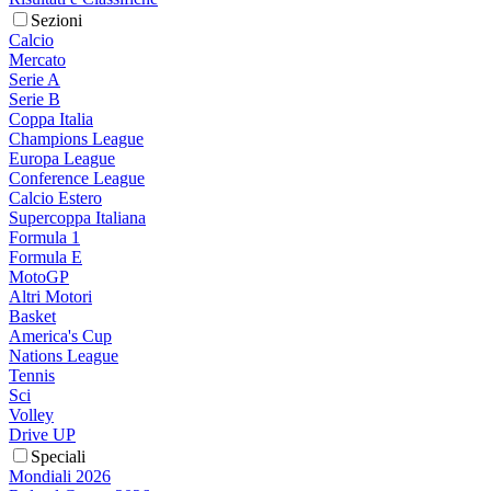
Sezioni
Calcio
Mercato
Serie A
Serie B
Coppa Italia
Champions League
Europa League
Conference League
Calcio Estero
Supercoppa Italiana
Formula 1
Formula E
MotoGP
Altri Motori
Basket
America's Cup
Nations League
Tennis
Sci
Volley
Drive UP
Speciali
Mondiali 2026