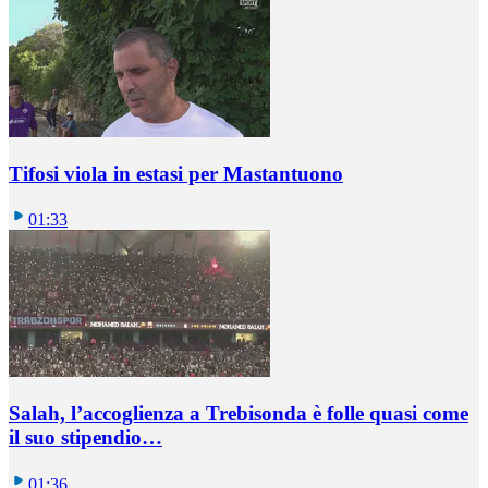
Tifosi viola in estasi per Mastantuono
01:33
Salah, l’accoglienza a Trebisonda è folle quasi come
il suo stipendio…
01:36