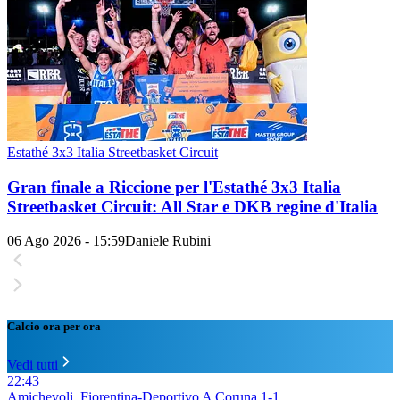
Estathé 3x3 Italia Streetbasket Circuit
Gran finale a Riccione per l'Estathé 3x3 Italia
Streetbasket Circuit: All Star e DKB regine d'Italia
06 Ago 2026 - 15:59
Daniele Rubini
Calcio ora per ora
Vedi tutti
22:43
Amichevoli, Fiorentina-Deportivo A Coruna 1-1