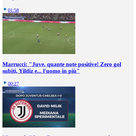
01:58
Marrucci: "Juve, quante note positive! Zero gol
subiti, Yildiz e... l'uomo in più"
00:27