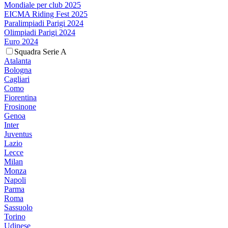
Mondiale per club 2025
EICMA Riding Fest 2025
Paralimpiadi Parigi 2024
Olimpiadi Parigi 2024
Euro 2024
Squadra Serie A
Atalanta
Bologna
Cagliari
Como
Fiorentina
Frosinone
Genoa
Inter
Juventus
Lazio
Lecce
Milan
Monza
Napoli
Parma
Roma
Sassuolo
Torino
Udinese