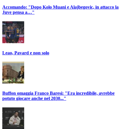
Accomando: "Dopo Kolo Muani e Alajbegovic, in attacco la
Juve pensa a…"
Leao, Pavard e non solo
Buffon omaggia Franco Baresi: "Era incredibile, avrebbe
potuto giocare anche nel 2030..."