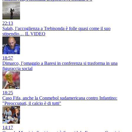
22:13
Salah, l’accoglienza a Trebisonda è folle quasi come il suo
stipendio… IL VIDEO
18:57
Dimarco, l’omaggio a Baresi in conferenza si trasforma in una
figuraccia social
18:25
Caso Fifa, anche la Conmebol sudamericana contro Infantino:
"Preoccupati, il calcio è di tutti"
14:17