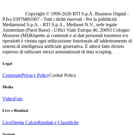
Copyright © 1999-
2026
RTI S.p.A. Business Digital -
P.Iva 03976881007 - Tutti i diritti riservati - Per la pubblicità
Mediamond S.p.A. - RTI S.p.A., Mediaset N.V., sede legale
Amsterdam (Paesi Bassi) - Uffici Viale Europa 46, 20093 Cologno
Monzese (MI)
Rispetto ai contenuti e ai dati personali trasmessi e/o
riprodotti è vietata ogni utilizzazione funzionale all’addestramento di
sistemi di intelligenza artificiale generativa. È altresì fatto divieto
espresso di utilizzare mezzi automatizzati di data scraping.
Legal
Corporate
Privacy Policy
Cookie Policy
Media
Video
Foto
Live e Risultati
Live
Diretta Calcio
Risultati e Classifiche
Sezioni