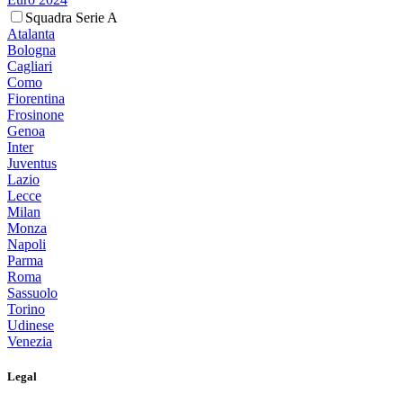
Squadra Serie A
Atalanta
Bologna
Cagliari
Como
Fiorentina
Frosinone
Genoa
Inter
Juventus
Lazio
Lecce
Milan
Monza
Napoli
Parma
Roma
Sassuolo
Torino
Udinese
Venezia
Legal