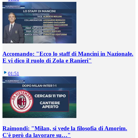
Accomando: "Ecco lo staff di Mancini in Nazionale.
E vi dico il ruolo di Zola e Ranieri"
01:51
Raimondi: "Milan, si vede la filosofia di Amorim.
C'è però da lavorare su…"