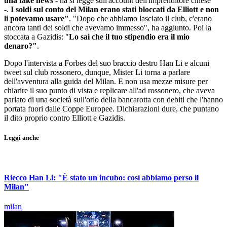
una fake news
- ha si legge sull'account dell'imprenditore cinese
-.
I soldi sul conto del Milan erano stati bloccati da Elliott e non
li potevamo usare"
. "Dopo che abbiamo lasciato il club, c'erano
ancora tanti dei soldi che avevamo immesso", ha aggiunto. Poi la
stoccata a Gazidis: "
Lo sai che il tuo stipendio era il mio
denaro?"
.
Dopo l'intervista a Forbes del suo braccio destro Han Li e alcuni
tweet sul club rossonero, dunque, Mister Li torna a parlare
dell'avventura alla guida del Milan. E non usa mezze misure per
chiarire il suo punto di vista e replicare all'ad rossonero, che aveva
parlato di una società sull'orlo della bancarotta con debiti che l'hanno
portata fuori dalle Coppe Europee. Dichiarazioni dure, che puntano
il dito proprio contro Elliott e Gazidis.
Leggi anche
Riecco Han Li: "È stato un incubo: così abbiamo perso il
Milan"
milan