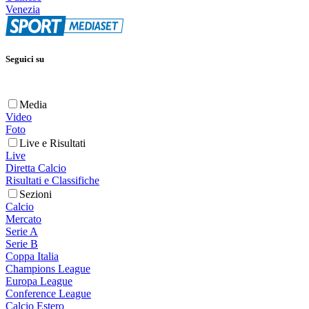
Venezia
Seguici su
Media
Video
Foto
Live e Risultati
Live
Diretta Calcio
Risultati e Classifiche
Sezioni
Calcio
Mercato
Serie A
Serie B
Coppa Italia
Champions League
Europa League
Conference League
Calcio Estero