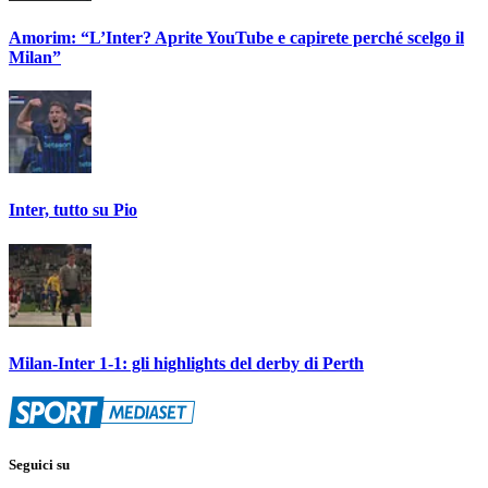
Amorim: “L’Inter? Aprite YouTube e capirete perché scelgo il
Milan”
Inter, tutto su Pio
Milan-Inter 1-1: gli highlights del derby di Perth
Seguici su