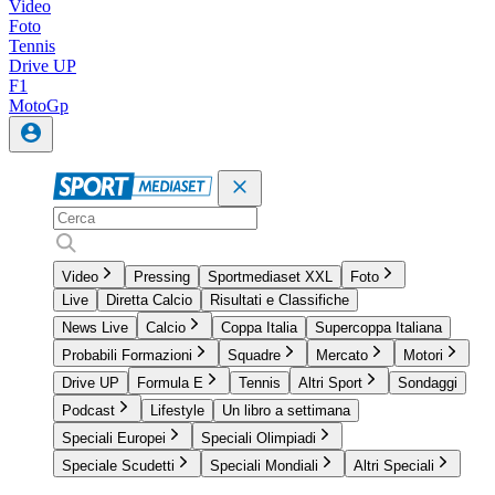
Video
Foto
Tennis
Drive UP
F1
MotoGp
Video
Pressing
Sportmediaset XXL
Foto
Live
Diretta Calcio
Risultati e Classifiche
News Live
Calcio
Coppa Italia
Supercoppa Italiana
Probabili Formazioni
Squadre
Mercato
Motori
Drive UP
Formula E
Tennis
Altri Sport
Sondaggi
Podcast
Lifestyle
Un libro a settimana
Speciali Europei
Speciali Olimpiadi
Speciale Scudetti
Speciali Mondiali
Altri Speciali