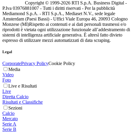
Copyright © 1999-
2026
RTI S.p.A. Business Digital -
P.Iva 03976881007 - Tutti i diritti riservati - Per la pubblicità
Mediamond S.p.A. - RTI S.p.A., Mediaset N.V., sede legale
Amsterdam (Paesi Bassi) - Uffici Viale Europa 46, 20093 Cologno
Monzese (MI)
Rispetto ai contenuti e ai dati personali trasmessi e/o
riprodotti è vietata ogni utilizzazione funzionale all’addestramento di
sistemi di intelligenza artificiale generativa. È altresì fatto divieto
espresso di utilizzare mezzi automatizzati di data scraping.
Legal
Corporate
Privacy Policy
Cookie Policy
Media
Video
Foto
Live e Risultati
Live
Diretta Calcio
Risultati e Classifiche
Sezioni
Calcio
Mercato
Serie A
Serie B