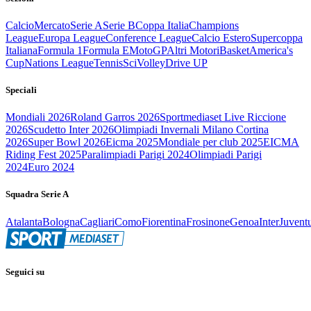
Calcio
Mercato
Serie A
Serie B
Coppa Italia
Champions
League
Europa League
Conference League
Calcio Estero
Supercoppa
Italiana
Formula 1
Formula E
MotoGP
Altri Motori
Basket
America's
Cup
Nations League
Tennis
Sci
Volley
Drive UP
Speciali
Mondiali 2026
Roland Garros 2026
Sportmediaset Live Riccione
2026
Scudetto Inter 2026
Olimpiadi Invernali Milano Cortina
2026
Super Bowl 2026
Eicma 2025
Mondiale per club 2025
EICMA
Riding Fest 2025
Paralimpiadi Parigi 2024
Olimpiadi Parigi
2024
Euro 2024
Squadra Serie A
Atalanta
Bologna
Cagliari
Como
Fiorentina
Frosinone
Genoa
Inter
Juvent
Seguici su