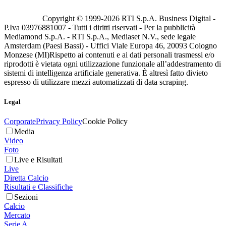
Copyright © 1999-
2026
RTI S.p.A. Business Digital -
P.Iva 03976881007 - Tutti i diritti riservati - Per la pubblicità
Mediamond S.p.A. - RTI S.p.A., Mediaset N.V., sede legale
Amsterdam (Paesi Bassi) - Uffici Viale Europa 46, 20093 Cologno
Monzese (MI)
Rispetto ai contenuti e ai dati personali trasmessi e/o
riprodotti è vietata ogni utilizzazione funzionale all’addestramento di
sistemi di intelligenza artificiale generativa. È altresì fatto divieto
espresso di utilizzare mezzi automatizzati di data scraping.
Legal
Corporate
Privacy Policy
Cookie Policy
Media
Video
Foto
Live e Risultati
Live
Diretta Calcio
Risultati e Classifiche
Sezioni
Calcio
Mercato
Serie A