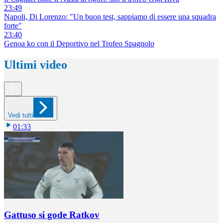
23:49
Napoli, Di Lorenzo: "Un buon test, sappiamo di essere una squadra
forte"
23:40
Genoa ko con il Deportivo nel Trofeo Spagnolo
Ultimi video
Vedi tutti
01:33
Gattuso si gode Ratkov