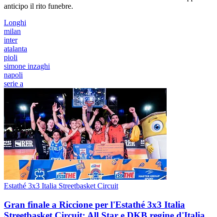
anticipo il rito funebre.
Longhi
milan
inter
atalanta
pioli
simone inzaghi
napoli
serie a
Estathé 3x3 Italia Streetbasket Circuit
Gran finale a Riccione per l'Estathé 3x3 Italia
Streetbasket Circuit: All Star e DKB regine d'Italia