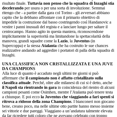
risultato finale.
Tuttavia non penso che la squadra di Inzaghi stia
decelerando
per usura o per una sorta di involuzione. Semmai
ritengo che - a partire dalla gara col Torino - gli avversari abbiano
capito che la debbano affrontare con il primario obiettivo di
impedirle la costruzione dal basso costringendo così Handanovic a
vestire i panni inusuali del regista e a lanciare lungo per saltare il
centrocampo. Hanno agito in questa maniera, riconoscendone
implicitamente la superiorità ma limitandone la spettacolarità della
manovra, grandi squadre come la
Lazio
, la
Juventus
(in
Supercoppa) e la stessa
Atalanta
che ha costruito le sue chances
realizzative andando ad aggredire i portatori di palla della squadra di
Inzaghi.
UNA CLASSIFICA NON CRISTALLIZZATA E UNA JUVE
DA CHAMPIONS
Alla luce di quanto è accaduto negli ultimi tre giorni si può
affermare che
il campionato non è affatto cristallizato sulla
classifica attuale
. Perché, oltre alle milanesi di cui si è detto, anche
il Napoli sta rientrando in gara
in coincidenza del rientro di alcuni
campioni pesanti come Osimhen, mentre l’Atalanta può tenere testa
a chiunque. E poi ecco
la Juventus che viaggiando a fari spenti si
ritrova a ridosso della zona Champions
. I bianconeri non giocano
bene, creano poco, ma nelle ultime otto partite hanno messo insieme
sei vittorie e due pareggi. Viaggiano a un’andatura talmente elevata
da far ricredere tutti coloro che ne avevano celebrato con troppo