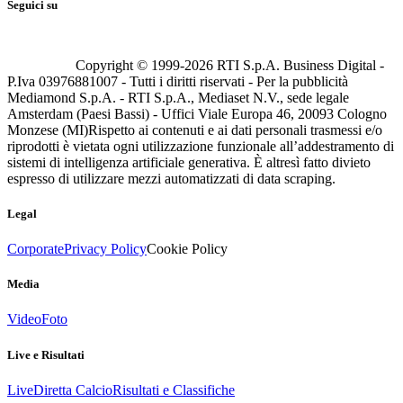
Seguici su
Copyright © 1999-
2026
RTI S.p.A. Business Digital -
P.Iva 03976881007 - Tutti i diritti riservati - Per la pubblicità
Mediamond S.p.A. - RTI S.p.A., Mediaset N.V., sede legale
Amsterdam (Paesi Bassi) - Uffici Viale Europa 46, 20093 Cologno
Monzese (MI)
Rispetto ai contenuti e ai dati personali trasmessi e/o
riprodotti è vietata ogni utilizzazione funzionale all’addestramento di
sistemi di intelligenza artificiale generativa. È altresì fatto divieto
espresso di utilizzare mezzi automatizzati di data scraping.
Legal
Corporate
Privacy Policy
Cookie Policy
Media
Video
Foto
Live e Risultati
Live
Diretta Calcio
Risultati e Classifiche