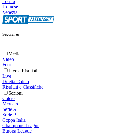
Torino
Udinese
Venezia
Seguici su
Media
Video
Foto
Live e Risultati
Live
Diretta Calcio
Risultati e Classifiche
Sezioni
Calcio
Mercato
Serie A
Serie B
Coppa Italia
Champions League
Europa League