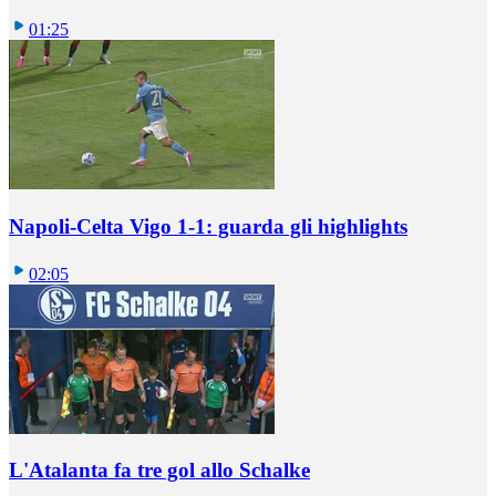
01:25
Napoli-Celta Vigo 1-1: guarda gli highlights
02:05
L'Atalanta fa tre gol allo Schalke