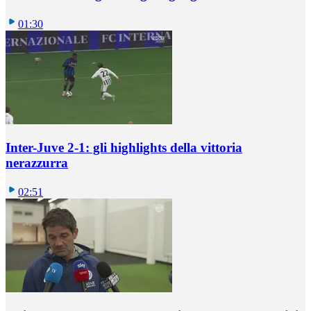
01:30
Inter-Juve 2-1: gli highlights della vittoria
nerazzurra
02:51