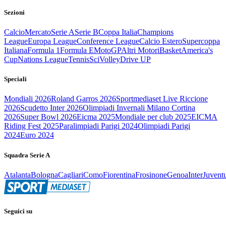
Sezioni
Calcio
Mercato
Serie A
Serie B
Coppa Italia
Champions
League
Europa League
Conference League
Calcio Estero
Supercoppa
Italiana
Formula 1
Formula E
MotoGP
Altri Motori
Basket
America's
Cup
Nations League
Tennis
Sci
Volley
Drive UP
Speciali
Mondiali 2026
Roland Garros 2026
Sportmediaset Live Riccione
2026
Scudetto Inter 2026
Olimpiadi Invernali Milano Cortina
2026
Super Bowl 2026
Eicma 2025
Mondiale per club 2025
EICMA
Riding Fest 2025
Paralimpiadi Parigi 2024
Olimpiadi Parigi
2024
Euro 2024
Squadra Serie A
Atalanta
Bologna
Cagliari
Como
Fiorentina
Frosinone
Genoa
Inter
Juvent
Seguici su