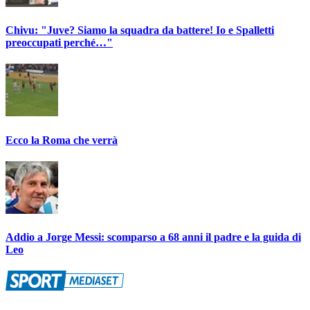
Chivu: "Juve? Siamo la squadra da battere! Io e Spalletti
preoccupati perché…"
Ecco la Roma che verrà
Addio a Jorge Messi: scomparso a 68 anni il padre e la guida di
Leo