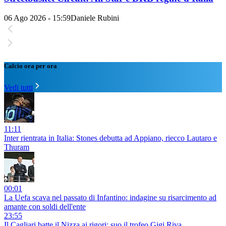
06 Ago 2026 - 15:59
Daniele Rubini
Calcio ora per ora
Vedi tutti
11:11
Inter rientrata in Italia: Stones debutta ad Appiano, riecco Lautaro e
Thuram
00:01
La Uefa scava nel passato di Infantino: indagine su risarcimento ad
amante con soldi dell'ente
23:55
Il Cagliari batte il Nizza ai rigori: suo il trofeo Gigi Riva