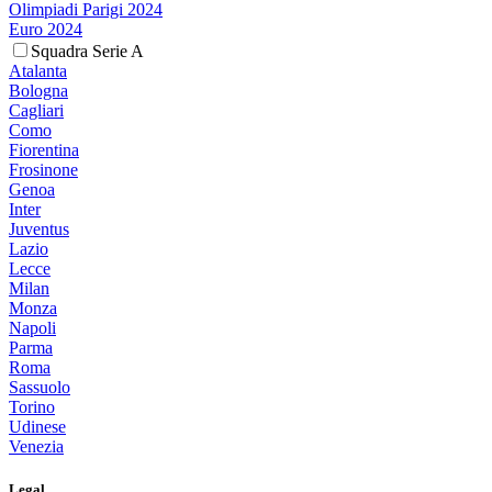
Olimpiadi Parigi 2024
Euro 2024
Squadra Serie A
Atalanta
Bologna
Cagliari
Como
Fiorentina
Frosinone
Genoa
Inter
Juventus
Lazio
Lecce
Milan
Monza
Napoli
Parma
Roma
Sassuolo
Torino
Udinese
Venezia
Legal