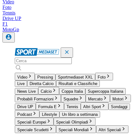
Video
Foto
Tennis
Drive UP
F1
MotoGp
Video
Pressing
Sportmediaset XXL
Foto
Live
Diretta Calcio
Risultati e Classifiche
News Live
Calcio
Coppa Italia
Supercoppa Italiana
Probabili Formazioni
Squadre
Mercato
Motori
Drive UP
Formula E
Tennis
Altri Sport
Sondaggi
Podcast
Lifestyle
Un libro a settimana
Speciali Europei
Speciali Olimpiadi
Speciale Scudetti
Speciali Mondiali
Altri Speciali