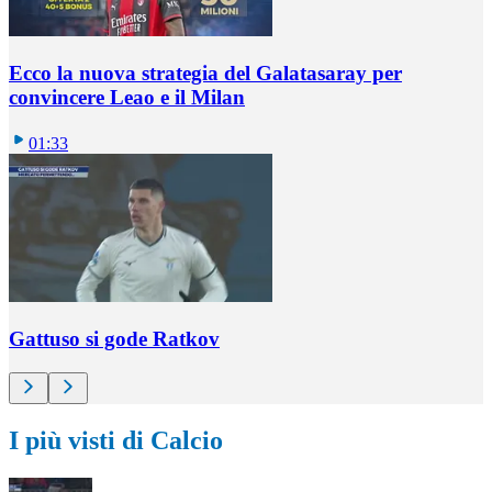
Ecco la nuova strategia del Galatasaray per
convincere Leao e il Milan
01:33
Gattuso si gode Ratkov
I più visti di Calcio