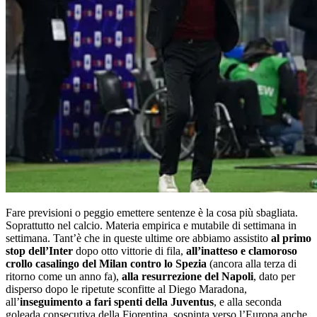
Fare previsioni o peggio emettere sentenze è la cosa più sbagliata.
Soprattutto nel calcio. Materia empirica e mutabile di settimana in
settimana. Tant’è che in queste ultime ore abbiamo assistito
al primo
stop dell’Inter
dopo otto vittorie di fila,
all’inatteso e clamoroso
crollo casalingo del Milan contro lo Spezia
(ancora alla terza di
ritorno come un anno fa),
alla resurrezione del Napoli
, dato per
disperso dopo le ripetute sconfitte al Diego Maradona,
all’
inseguimento a fari spenti della Juventus
, e alla seconda
goleada consecutiva della Fiorentina, sospinta verso l’Europa anche