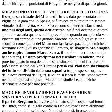
dalle chirurgiche punizioni di Biraghi.Tre nel giro di quattro giorni.
MILAN: UNO STOP CHE VA OLTRE L'EFFETTO SERRA
Il
sorpasso virtuale del Milan sull’Inter
, dato per scontato alla
vigilia della gara con lo Spezia, si è invece tramutato in un sempre
virtuale -5 dalla vetta. A San Siro ci sono stati
errori clamorosi,
uno più degli altri, quello dell’arbitro
. Ma è nel destino di questo
sport che accada qualcosa di imprevedibile quando una piccola va a
vincere sul campo di una grande. Sarebbe molto più grave se una
sconfitta come quella del Milan non lasciasse spazio a polemiche e
recriminazioni. Giusto
sparare
sull’arbitro, ha sbagliato.
Ma bisogna
anche capire l’uomo Marco Serra
, il suo dramma (i rossoneri lo
hanno fatto).
E’ stato precipitoso nel fischiare un falletto
, ma è
pure incappato in una delle rarissime situazioni in cui l’errore non
può essere sanato dal Var. Tuttavia
penso che Pioli non sia rimasto
del tutto soddisfatto dalla sua squadra
troppo spesso sorpresa
dalle accelerazioni dei liguri. Il Milan si lecca la ferite, vede svanire
nel nulla l’ipotesi sorpasso. Ma con un simile Leao, anziché
deprimersi deve pensare positivo.
MACCHE' INVOLUZIONE! LE AVVERSARIE SI
SNATURANO PER FERMARE L'INTER
Il
pari di Bergamo
ha invece alimentato strani sospetti sul futuro
dell’Inter, come se la gara contro la Dea dovesse essere archiviata
con una vittoria in scioltezza. Non è stato così, in ossequio al