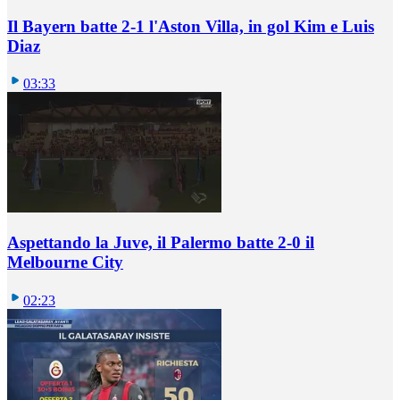
Il Bayern batte 2-1 l'Aston Villa, in gol Kim e Luis
Diaz
03:33
Aspettando la Juve, il Palermo batte 2-0 il
Melbourne City
02:23