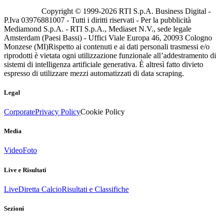
Copyright © 1999-
2026
RTI S.p.A. Business Digital -
P.Iva 03976881007 - Tutti i diritti riservati - Per la pubblicità
Mediamond S.p.A. - RTI S.p.A., Mediaset N.V., sede legale
Amsterdam (Paesi Bassi) - Uffici Viale Europa 46, 20093 Cologno
Monzese (MI)
Rispetto ai contenuti e ai dati personali trasmessi e/o
riprodotti è vietata ogni utilizzazione funzionale all’addestramento di
sistemi di intelligenza artificiale generativa. È altresì fatto divieto
espresso di utilizzare mezzi automatizzati di data scraping.
Legal
Corporate
Privacy Policy
Cookie Policy
Media
Video
Foto
Live e Risultati
Live
Diretta Calcio
Risultati e Classifiche
Sezioni