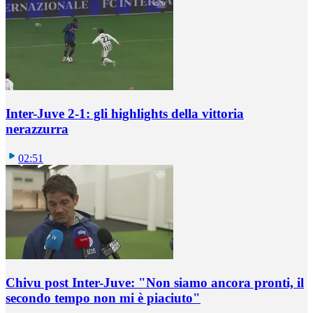
Inter-Juve 2-1: gli highlights della vittoria
nerazzurra
02:51
Chivu post Inter-Juve: "Non siamo ancora pronti, il
secondo tempo non mi è piaciuto"