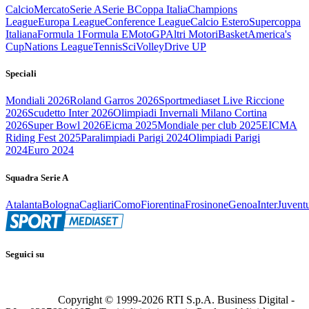
Calcio
Mercato
Serie A
Serie B
Coppa Italia
Champions
League
Europa League
Conference League
Calcio Estero
Supercoppa
Italiana
Formula 1
Formula E
MotoGP
Altri Motori
Basket
America's
Cup
Nations League
Tennis
Sci
Volley
Drive UP
Speciali
Mondiali 2026
Roland Garros 2026
Sportmediaset Live Riccione
2026
Scudetto Inter 2026
Olimpiadi Invernali Milano Cortina
2026
Super Bowl 2026
Eicma 2025
Mondiale per club 2025
EICMA
Riding Fest 2025
Paralimpiadi Parigi 2024
Olimpiadi Parigi
2024
Euro 2024
Squadra Serie A
Atalanta
Bologna
Cagliari
Como
Fiorentina
Frosinone
Genoa
Inter
Juvent
Seguici su
Copyright © 1999-
2026
RTI S.p.A. Business Digital -