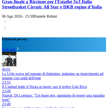
Gran finale a Riccione per l'Estathé 3x3 Italia
Streetbasket Circuit: All Star e DKB regine d'Italia
06 Ago 2026 - 15:59
Daniele Rubini
Calcio ora per ora
Vedi tutti
00:01
La Uefa scava nel passato di Infantino: indagine su risarcimento ad
amante con soldi dell'ente
23:55
Il Cagliari batte il Nizza ai rigori: suo il trofeo Gigi Riva
23:49
Napoli, Di Lorenzo: "Un buon test, sappiamo di essere una squadra
forte"
23:40