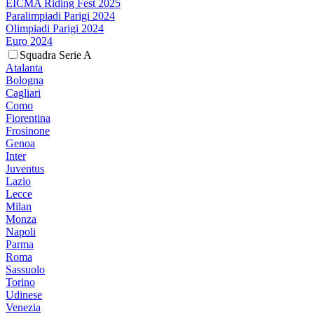
EICMA Riding Fest 2025
Paralimpiadi Parigi 2024
Olimpiadi Parigi 2024
Euro 2024
Squadra Serie A
Atalanta
Bologna
Cagliari
Como
Fiorentina
Frosinone
Genoa
Inter
Juventus
Lazio
Lecce
Milan
Monza
Napoli
Parma
Roma
Sassuolo
Torino
Udinese
Venezia