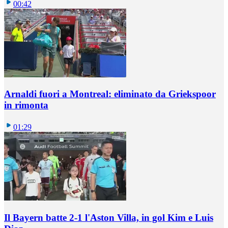
00:42
Arnaldi fuori a Montreal: eliminato da Griekspoor
in rimonta
01:29
Il Bayern batte 2-1 l'Aston Villa, in gol Kim e Luis