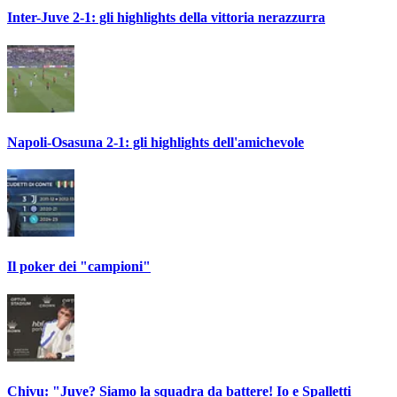
Inter-Juve 2-1: gli highlights della vittoria nerazzurra
Napoli-Osasuna 2-1: gli highlights dell'amichevole
Il poker dei "campioni"
Chivu: "Juve? Siamo la squadra da battere! Io e Spalletti