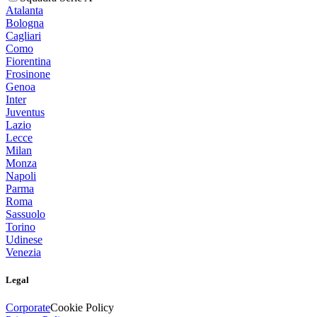
Atalanta
Bologna
Cagliari
Como
Fiorentina
Frosinone
Genoa
Inter
Juventus
Lazio
Lecce
Milan
Monza
Napoli
Parma
Roma
Sassuolo
Torino
Udinese
Venezia
Legal
Corporate
Cookie Policy