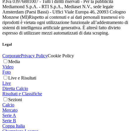
P.Iva 03976881007 - Tutti i diritti riservati - Per la pubblicità
Mediamond S.p.A. - RTI S.p.A., Mediaset N.V., sede legale
Amsterdam (Paesi Bassi) - Uffici Viale Europa 46, 20093 Cologno
Monzese (MI)
Rispetto ai contenuti e ai dati personali trasmessi e/o
riprodotti è vietata ogni utilizzazione funzionale all’addestramento di
sistemi di intelligenza artificiale generativa. È altresì fatto divieto
espresso di utilizzare mezzi automatizzati di data scraping.
Legal
Corporate
Privacy Policy
Cookie Policy
Media
Video
Foto
Live e Risultati
Live
Diretta Calcio
Risultati e Classifiche
Sezioni
Calcio
Mercato
Serie A
Serie B
Coppa Italia