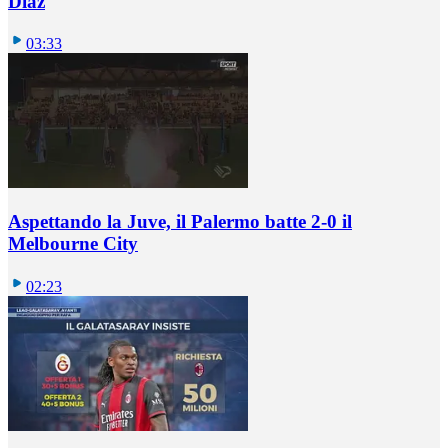
Diaz
03:33
Aspettando la Juve, il Palermo batte 2-0 il
Melbourne City
02:23