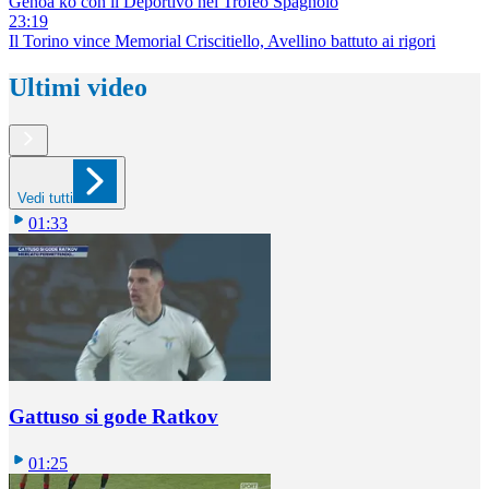
Genoa ko con il Deportivo nel Trofeo Spagnolo
23:19
Il Torino vince Memorial Criscitiello, Avellino battuto ai rigori
Ultimi video
Vedi tutti
01:33
Gattuso si gode Ratkov
01:25