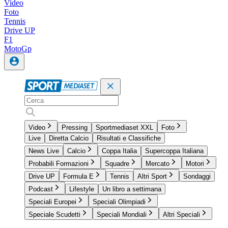
Video
Foto
Tennis
Drive UP
F1
MotoGp
Video
Pressing
Sportmediaset XXL
Foto
Live
Diretta Calcio
Risultati e Classifiche
News Live
Calcio
Coppa Italia
Supercoppa Italiana
Probabili Formazioni
Squadre
Mercato
Motori
Drive UP
Formula E
Tennis
Altri Sport
Sondaggi
Podcast
Lifestyle
Un libro a settimana
Speciali Europei
Speciali Olimpiadi
Speciale Scudetti
Speciali Mondiali
Altri Speciali