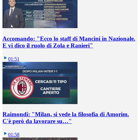
Accomando: "Ecco lo staff di Mancini in Nazionale.
E vi dico il ruolo di Zola e Ranieri"
01:51
Raimondi: "Milan, si vede la filosofia di Amorim.
C'è però da lavorare su…"
01:58