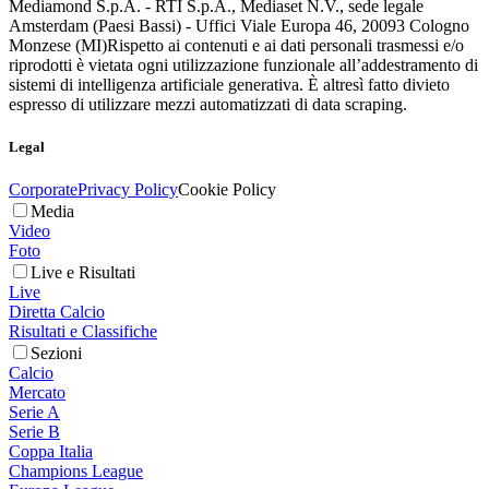
Mediamond S.p.A. - RTI S.p.A., Mediaset N.V., sede legale
Amsterdam (Paesi Bassi) - Uffici Viale Europa 46, 20093 Cologno
Monzese (MI)
Rispetto ai contenuti e ai dati personali trasmessi e/o
riprodotti è vietata ogni utilizzazione funzionale all’addestramento di
sistemi di intelligenza artificiale generativa. È altresì fatto divieto
espresso di utilizzare mezzi automatizzati di data scraping.
Legal
Corporate
Privacy Policy
Cookie Policy
Media
Video
Foto
Live e Risultati
Live
Diretta Calcio
Risultati e Classifiche
Sezioni
Calcio
Mercato
Serie A
Serie B
Coppa Italia
Champions League