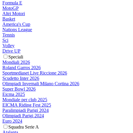
Formula E
MotoGP
Altri Motori
Basket
America's Cup
Nations League
Tennis
Sci
Volley
Drive UP
Speciali
Mondiali 2026
Roland Garros 2026
Sportmediaset Live Riccione 2026
Scudetto Inter 2026
Olimpiadi Invernali Milano Cortina 2026
Super Bowl 2026
Eicma 2025
Mondiale per club 2025
EICMA Riding Fest 2025
Paralimpiadi Parigi 2024
Olimpiadi Parigi 2024
Euro 2024
Squadra Serie A
Atalanta