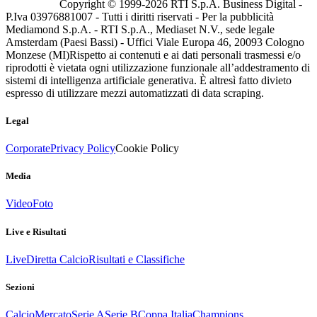
Copyright © 1999-
2026
RTI S.p.A. Business Digital -
P.Iva 03976881007 - Tutti i diritti riservati - Per la pubblicità
Mediamond S.p.A. - RTI S.p.A., Mediaset N.V., sede legale
Amsterdam (Paesi Bassi) - Uffici Viale Europa 46, 20093 Cologno
Monzese (MI)
Rispetto ai contenuti e ai dati personali trasmessi e/o
riprodotti è vietata ogni utilizzazione funzionale all’addestramento di
sistemi di intelligenza artificiale generativa. È altresì fatto divieto
espresso di utilizzare mezzi automatizzati di data scraping.
Legal
Corporate
Privacy Policy
Cookie Policy
Media
Video
Foto
Live e Risultati
Live
Diretta Calcio
Risultati e Classifiche
Sezioni
Calcio
Mercato
Serie A
Serie B
Coppa Italia
Champions