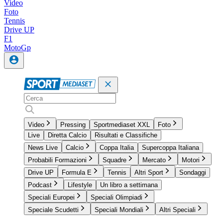
Video
Foto
Tennis
Drive UP
F1
MotoGp
Video
Pressing
Sportmediaset XXL
Foto
Live
Diretta Calcio
Risultati e Classifiche
News Live
Calcio
Coppa Italia
Supercoppa Italiana
Probabili Formazioni
Squadre
Mercato
Motori
Drive UP
Formula E
Tennis
Altri Sport
Sondaggi
Podcast
Lifestyle
Un libro a settimana
Speciali Europei
Speciali Olimpiadi
Speciale Scudetti
Speciali Mondiali
Altri Speciali