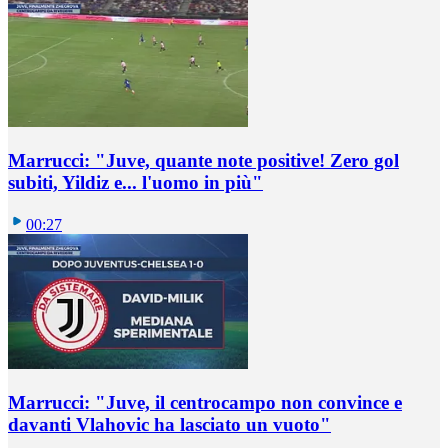
Marrucci: "Juve, quante note positive! Zero gol
subiti, Yildiz e... l'uomo in più"
00:27
Marrucci: "Juve, il centrocampo non convince e
davanti Vlahovic ha lasciato un vuoto"