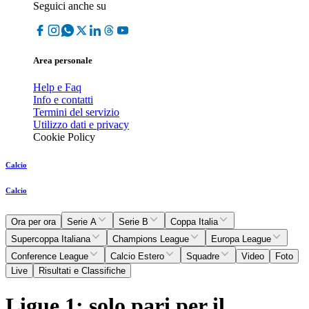
Seguici anche su
Area personale
Help e Faq
Info e contatti
Termini del servizio
Utilizzo dati e privacy
Cookie Policy
Calcio
Calcio
Ora per ora
Serie A
Serie B
Coppa Italia
Supercoppa Italiana
Champions League
Europa League
Conference League
Calcio Estero
Squadre
Video
Foto
Live
Risultati e Classifiche
Ligue 1: solo pari per il