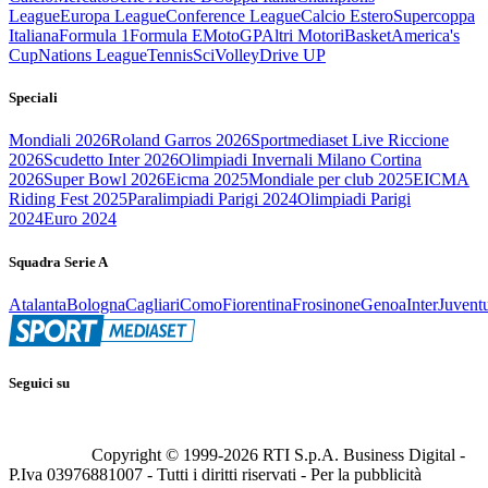
League
Europa League
Conference League
Calcio Estero
Supercoppa
Italiana
Formula 1
Formula E
MotoGP
Altri Motori
Basket
America's
Cup
Nations League
Tennis
Sci
Volley
Drive UP
Speciali
Mondiali 2026
Roland Garros 2026
Sportmediaset Live Riccione
2026
Scudetto Inter 2026
Olimpiadi Invernali Milano Cortina
2026
Super Bowl 2026
Eicma 2025
Mondiale per club 2025
EICMA
Riding Fest 2025
Paralimpiadi Parigi 2024
Olimpiadi Parigi
2024
Euro 2024
Squadra Serie A
Atalanta
Bologna
Cagliari
Como
Fiorentina
Frosinone
Genoa
Inter
Juvent
Seguici su
Copyright © 1999-
2026
RTI S.p.A. Business Digital -
P.Iva 03976881007 - Tutti i diritti riservati - Per la pubblicità