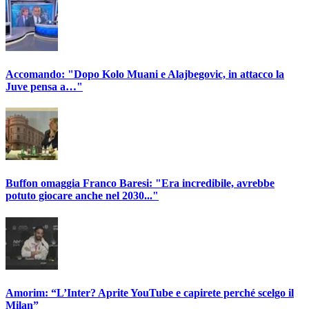
Accomando: "Dopo Kolo Muani e Alajbegovic, in attacco la
Juve pensa a…"
Buffon omaggia Franco Baresi: "Era incredibile, avrebbe
potuto giocare anche nel 2030..."
Amorim: “L’Inter? Aprite YouTube e capirete perché scelgo il
Milan”