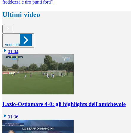
freddezza e tiro punti forti"
Ultimi video
Vedi tutti
01:04
Lazio-Ostiamare 4-0: gli highlights dell'amichevole
01:36