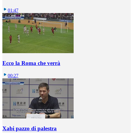
01:47
Ecco la Roma che verrà
00:27
Xabi pazzo di palestra