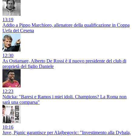
13:19
Addio a Pippo Marchioro, allenatore della qualificazione in Coppa
Uefa del Cesena
12:30
As Ostiamare, Alberto De Rossi è il nuovo presidente del club di
proprietà del figlio Daniele
12:23
Ndicka: "Baresi e Ramos i miei idoli. Champions? La Roma non
sarà una comparsa"
10:16
Juve, Pjanic garantisce per Alajbegovic: "Investimento alla Dybala,