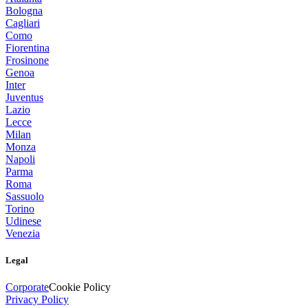
Bologna
Cagliari
Como
Fiorentina
Frosinone
Genoa
Inter
Juventus
Lazio
Lecce
Milan
Monza
Napoli
Parma
Roma
Sassuolo
Torino
Udinese
Venezia
Legal
Corporate
Cookie Policy
Privacy Policy