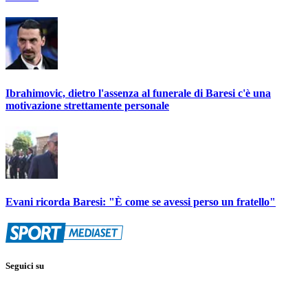
Ibrahimovic, dietro l'assenza al funerale di Baresi c'è una
motivazione strettamente personale
Evani ricorda Baresi: "È come se avessi perso un fratello"
Seguici su