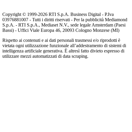
Copyright © 1999-
2026
RTI S.p.A. Business Digital - P.Iva
03976881007 - Tutti i diritti riservati - Per la pubblicità Mediamond
S.p.A. - RTI S.p.A., Mediaset N.V., sede legale Amsterdam (Paesi
Bassi) - Uffici Viale Europa 46, 20093 Cologno Monzese (MI)
Rispetto ai contenuti e ai dati personali trasmessi e/o riprodotti è
vietata ogni utilizzazione funzionale all’addestramento di sistemi di
intelligenza artificiale generativa. È altresì fatto divieto espresso di
utilizzare mezzi automatizzati di data scraping.