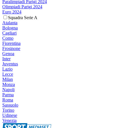
Paralimpiadi Parigi 2024
Olimpiadi Parigi 2024
Euro 2024
Squadra Serie A
Atalanta
Bologna
Cagliari
Como
Fiorentina
Frosinone
Genoa
Inter
Juventus
Lazio
Lecce
Milan
Monza
Napoli
Parma
Roma
Sassuolo
Torino
Udinese
Venezia