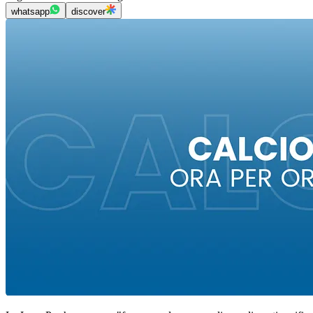
whatsapp
discover