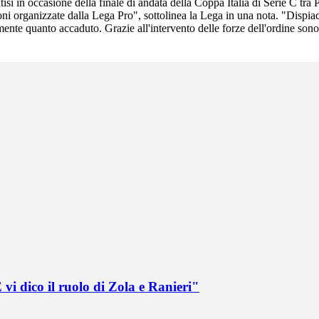
si in occasione della finale di andata della Coppa Italia di Serie C tr
ni organizzate dalla Lega Pro", sottolinea la Lega in una nota. "Dispiace
mente quanto accaduto. Grazie all'intervento delle forze dell'ordine sono s
vi dico il ruolo di Zola e Ranieri"