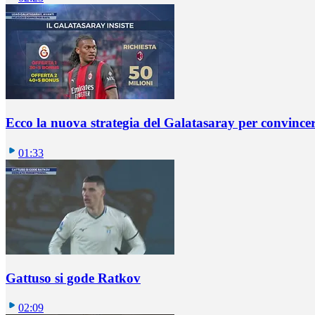
Ecco la nuova strategia del Galatasaray per convincer
01:33
Gattuso si gode Ratkov
02:09