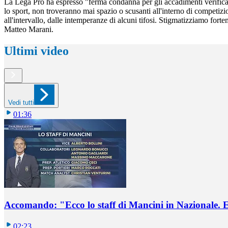
La Lega Pro ha espresso "ferma condanna per gli accadimenti verificati
lo sport, non troveranno mai spazio o scusanti all'interno di competizio
all'intervallo, dalle intemperanze di alcuni tifosi. Stigmatizziamo forte
Matteo Marani.
Ultimi video
Vedi tutti
01:36
Accomando: "Ecco lo staff di Mancini in Nazionale. E 
02:23