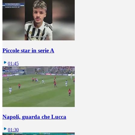
Piccole star in serie A
01:45
Napoli, guarda che Lucca
01:30