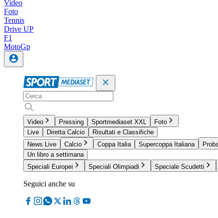
Video
Foto
Tennis
Drive UP
F1
MotoGp
Video
Pressing
Sportmediaset XXL
Foto
Live
Diretta Calcio
Risultati e Classifiche
News Live
Calcio
Coppa Italia
Supercoppa Italiana
Proba
Un libro a settimana
Speciali Europei
Speciali Olimpiadi
Speciale Scudetti
Seguici anche su