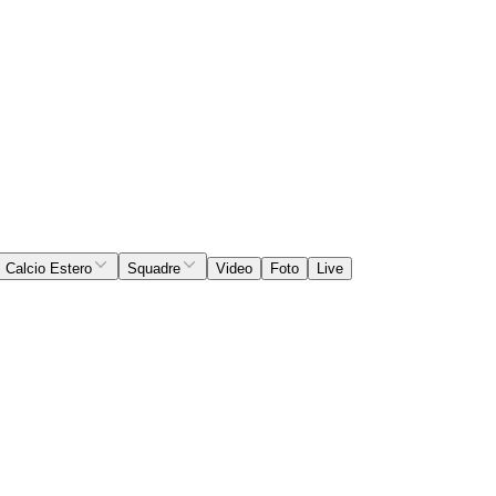
Calcio Estero
Squadre
Video
Foto
Live