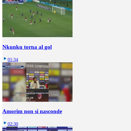
Nkunku torna al gol
01:34
Amorim non si nasconde
02:30