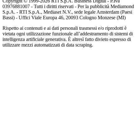
Copyright © 1999-
2026
RTI S.p.A. Business Digital - P.Iva
03976881007 - Tutti i diritti riservati - Per la pubblicità Mediamond
S.p.A. - RTI S.p.A., Mediaset N.V., sede legale Amsterdam (Paesi
Bassi) - Uffici Viale Europa 46, 20093 Cologno Monzese (MI)
Rispetto ai contenuti e ai dati personali trasmessi e/o riprodotti è
vietata ogni utilizzazione funzionale all’addestramento di sistemi di
intelligenza artificiale generativa. È altresì fatto divieto espresso di
utilizzare mezzi automatizzati di data scraping.