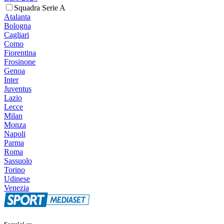
Squadra Serie A
Atalanta
Bologna
Cagliari
Como
Fiorentina
Frosinone
Genoa
Inter
Juventus
Lazio
Lecce
Milan
Monza
Napoli
Parma
Roma
Sassuolo
Torino
Udinese
Venezia