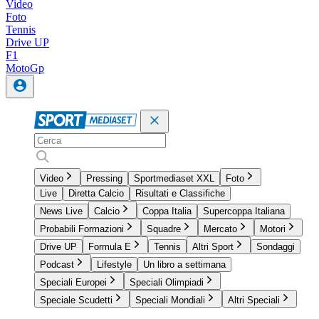
Video
Foto
Tennis
Drive UP
F1
MotoGp
Video
Pressing
Sportmediaset XXL
Foto
Live
Diretta Calcio
Risultati e Classifiche
News Live
Calcio
Coppa Italia
Supercoppa Italiana
Probabili Formazioni
Squadre
Mercato
Motori
Drive UP
Formula E
Tennis
Altri Sport
Sondaggi
Podcast
Lifestyle
Un libro a settimana
Speciali Europei
Speciali Olimpiadi
Speciale Scudetti
Speciali Mondiali
Altri Speciali