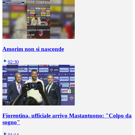
Amorim non si nasconde
02:30
Fiorentina, ufficiale arrivo Mastantuono: "Colpo da
sogno"
01:14