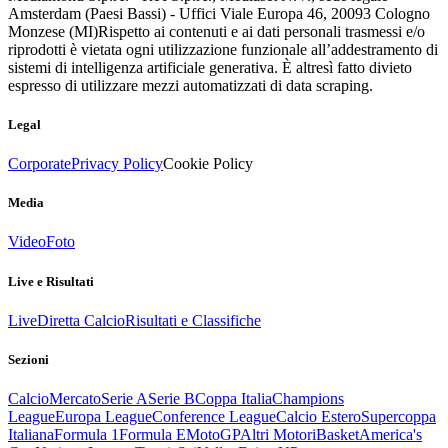
Amsterdam (Paesi Bassi) - Uffici Viale Europa 46, 20093 Cologno
Monzese (MI)
Rispetto ai contenuti e ai dati personali trasmessi e/o
riprodotti è vietata ogni utilizzazione funzionale all’addestramento di
sistemi di intelligenza artificiale generativa. È altresì fatto divieto
espresso di utilizzare mezzi automatizzati di data scraping.
Legal
Corporate
Privacy Policy
Cookie Policy
Media
Video
Foto
Live e Risultati
Live
Diretta Calcio
Risultati e Classifiche
Sezioni
Calcio
Mercato
Serie A
Serie B
Coppa Italia
Champions
League
Europa League
Conference League
Calcio Estero
Supercoppa
Italiana
Formula 1
Formula E
MotoGP
Altri Motori
Basket
America's