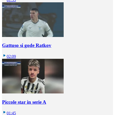
Gattuso si gode Ratkov
02:09
Piccole star in serie A
01:45