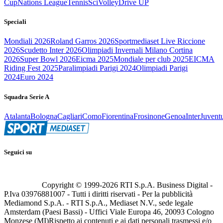
Cup
Nations League
Tennis
Sci
Volley
Drive UP
Speciali
Mondiali 2026
Roland Garros 2026
Sportmediaset Live Riccione
2026
Scudetto Inter 2026
Olimpiadi Invernali Milano Cortina
2026
Super Bowl 2026
Eicma 2025
Mondiale per club 2025
EICMA
Riding Fest 2025
Paralimpiadi Parigi 2024
Olimpiadi Parigi
2024
Euro 2024
Squadra Serie A
Atalanta
Bologna
Cagliari
Como
Fiorentina
Frosinone
Genoa
Inter
Juvent
Seguici su
Copyright © 1999-
2026
RTI S.p.A. Business Digital -
P.Iva 03976881007 - Tutti i diritti riservati - Per la pubblicità
Mediamond S.p.A. - RTI S.p.A., Mediaset N.V., sede legale
Amsterdam (Paesi Bassi) - Uffici Viale Europa 46, 20093 Cologno
Monzese (MI)
Rispetto ai contenuti e ai dati personali trasmessi e/o