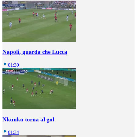
Napoli, guarda che Lucca
01:30
Nkunku torna al gol
01:34