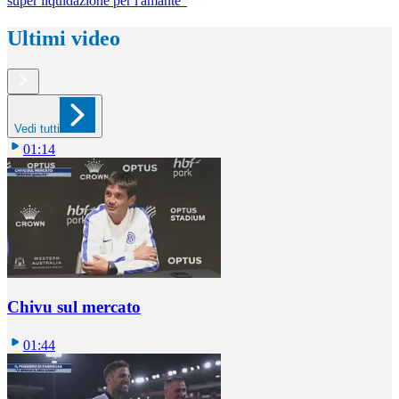
super liquidazione per l'amante"
Ultimi video
Vedi tutti
01:14
Chivu sul mercato
01:44