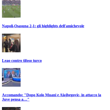
Napoli-Osasuna 2-1: gli highlights dell'amichevole
Leao contro tifoso turco
Accomando: "Dopo Kolo Muani e Alajbegovic, in attacco la
Juve pensa a…"