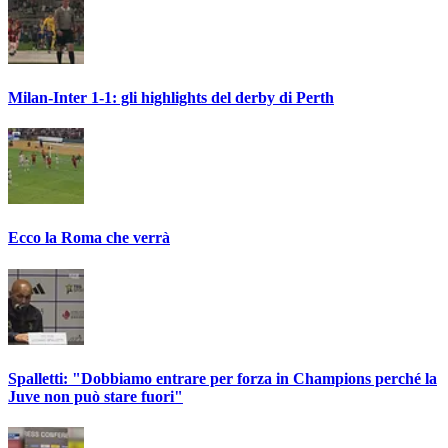
Milan-Inter 1-1: gli highlights del derby di Perth
Ecco la Roma che verrà
Spalletti: "Dobbiamo entrare per forza in Champions perché la
Juve non può stare fuori"