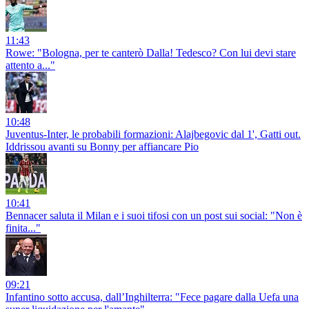
11:43
Rowe: "Bologna, per te canterò Dalla! Tedesco? Con lui devi stare
attento a..."
10:48
Juventus-Inter, le probabili formazioni: Alajbegovic dal 1', Gatti out.
Iddrissou avanti su Bonny per affiancare Pio
10:41
Bennacer saluta il Milan e i suoi tifosi con un post sui social: "Non è
finita..."
09:21
Infantino sotto accusa, dall’Inghilterra: "Fece pagare dalla Uefa una