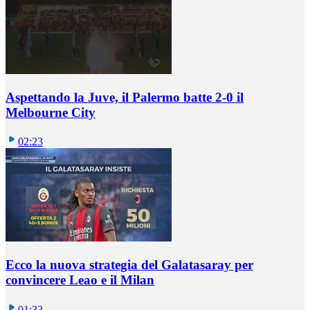
Aspettando la Juve, il Palermo batte 2-0 il
Melbourne City
02:23
Ecco la nuova strategia del Galatasaray per
convincere Leao e il Milan
01:33