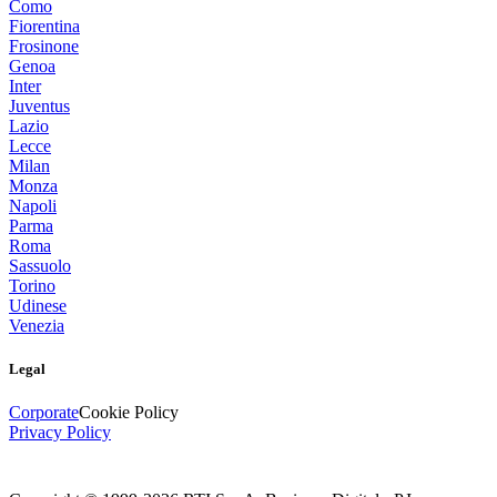
Como
Fiorentina
Frosinone
Genoa
Inter
Juventus
Lazio
Lecce
Milan
Monza
Napoli
Parma
Roma
Sassuolo
Torino
Udinese
Venezia
Legal
Corporate
Cookie Policy
Privacy Policy