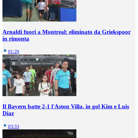
Arnaldi fuori a Montreal: eliminato da Griekspoor
in rimonta
01:29
Il Bayern batte 2-1 l'Aston Villa, in gol Kim e Luis
Diaz
03:33