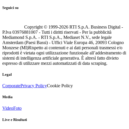
Seguici su
Copyright © 1999-
2026
RTI S.p.A. Business Digital -
P.Iva 03976881007 - Tutti i diritti riservati - Per la pubblicità
Mediamond S.p.A. - RTI S.p.A., Mediaset N.V., sede legale
Amsterdam (Paesi Bassi) - Uffici Viale Europa 46, 20093 Cologno
Monzese (MI)
Rispetto ai contenuti e ai dati personali trasmessi e/o
riprodotti è vietata ogni utilizzazione funzionale all’addestramento di
sistemi di intelligenza artificiale generativa. È altresì fatto divieto
espresso di utilizzare mezzi automatizzati di data scraping.
Legal
Corporate
Privacy Policy
Cookie Policy
Media
Video
Foto
Live e Risultati