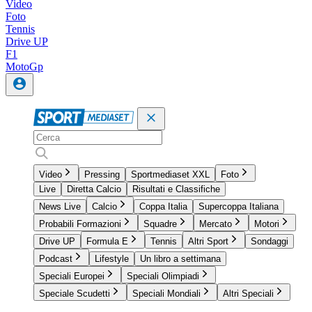
Video
Foto
Tennis
Drive UP
F1
MotoGp
Video
Pressing
Sportmediaset XXL
Foto
Live
Diretta Calcio
Risultati e Classifiche
News Live
Calcio
Coppa Italia
Supercoppa Italiana
Probabili Formazioni
Squadre
Mercato
Motori
Drive UP
Formula E
Tennis
Altri Sport
Sondaggi
Podcast
Lifestyle
Un libro a settimana
Speciali Europei
Speciali Olimpiadi
Speciale Scudetti
Speciali Mondiali
Altri Speciali