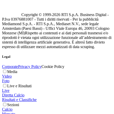
Copyright © 1999-
2026
RTI S.p.A. Business Digital -
P.Iva 03976881007 - Tutti i diritti riservati - Per la pubblicità
Mediamond S.p.A. - RTI S.p.A., Mediaset N.V., sede legale
Amsterdam (Paesi Bassi) - Uffici Viale Europa 46, 20093 Cologno
Monzese (MI)
Rispetto ai contenuti e ai dati personali trasmessi e/o
riprodotti è vietata ogni utilizzazione funzionale all’addestramento di
sistemi di intelligenza artificiale generativa. È altresì fatto divieto
espresso di utilizzare mezzi automatizzati di data scraping.
Legal
Corporate
Privacy Policy
Cookie Policy
Media
Video
Foto
Live e Risultati
Live
Diretta Calcio
Risultati e Classifiche
Sezioni
Calcio
Mercato