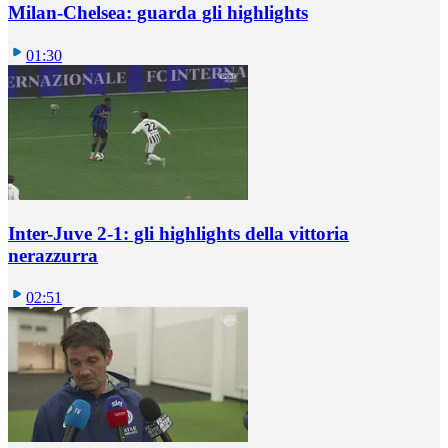
Milan-Chelsea: guarda gli highlights
01:30
Inter-Juve 2-1: gli highlights della vittoria
nerazzurra
02:51