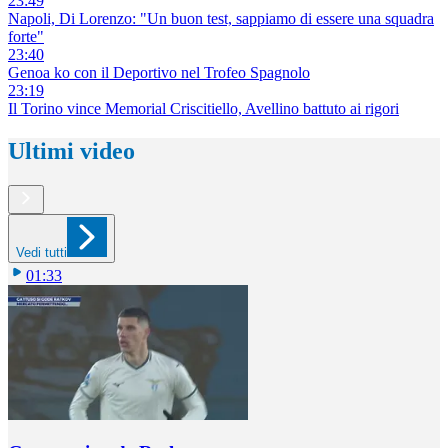
23:49
Napoli, Di Lorenzo: "Un buon test, sappiamo di essere una squadra
forte"
23:40
Genoa ko con il Deportivo nel Trofeo Spagnolo
23:19
Il Torino vince Memorial Criscitiello, Avellino battuto ai rigori
Ultimi video
Vedi tutti
01:33