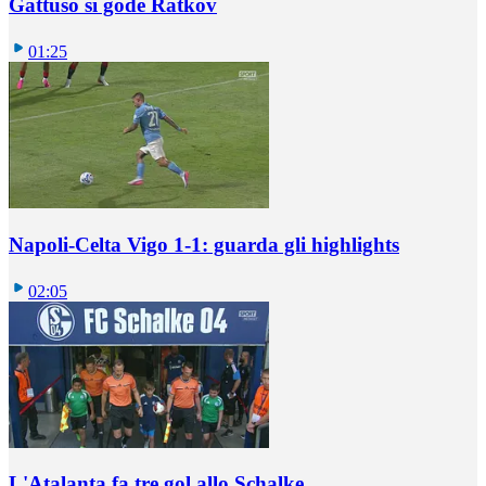
Gattuso si gode Ratkov
01:25
Napoli-Celta Vigo 1-1: guarda gli highlights
02:05
L'Atalanta fa tre gol allo Schalke