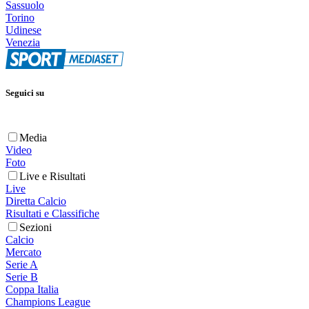
Sassuolo
Torino
Udinese
Venezia
Seguici su
Media
Video
Foto
Live e Risultati
Live
Diretta Calcio
Risultati e Classifiche
Sezioni
Calcio
Mercato
Serie A
Serie B
Coppa Italia
Champions League