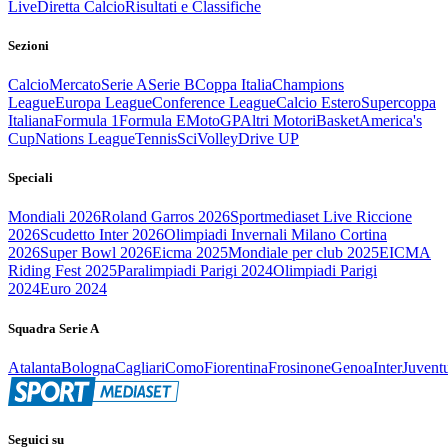
Live
Diretta Calcio
Risultati e Classifiche
Sezioni
Calcio
Mercato
Serie A
Serie B
Coppa Italia
Champions
League
Europa League
Conference League
Calcio Estero
Supercoppa
Italiana
Formula 1
Formula E
MotoGP
Altri Motori
Basket
America's
Cup
Nations League
Tennis
Sci
Volley
Drive UP
Speciali
Mondiali 2026
Roland Garros 2026
Sportmediaset Live Riccione
2026
Scudetto Inter 2026
Olimpiadi Invernali Milano Cortina
2026
Super Bowl 2026
Eicma 2025
Mondiale per club 2025
EICMA
Riding Fest 2025
Paralimpiadi Parigi 2024
Olimpiadi Parigi
2024
Euro 2024
Squadra Serie A
Atalanta
Bologna
Cagliari
Como
Fiorentina
Frosinone
Genoa
Inter
Juvent
Seguici su