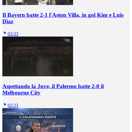
Il Bayern batte 2-1 l'Aston Villa, in gol Kim e Luis
Diaz
03:33
Aspettando la Juve, il Palermo batte 2-0 il
Melbourne City
02:23