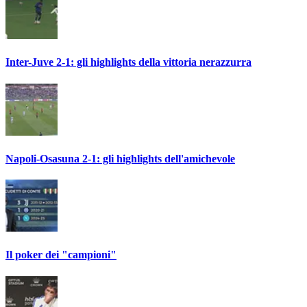
Inter-Juve 2-1: gli highlights della vittoria nerazzurra
Napoli-Osasuna 2-1: gli highlights dell'amichevole
Il poker dei "campioni"