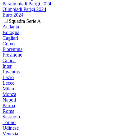
Paralimpiadi Parigi 2024
Olimpiadi Parigi 2024
Euro 2024
Squadra Serie A
Atalanta
Bologna
Cagliari
Como
Fiorentina
Frosinone
Genoa
Inter
Juventus
Lazio
Lecce
Milan
Monza
Napoli
Parma
Roma
Sassuolo
Torino
Udinese
Venezia