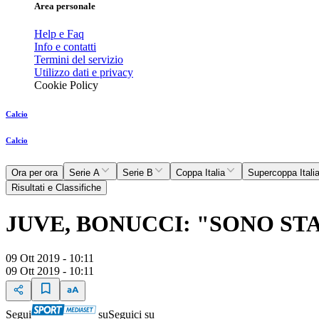
Area personale
Help e Faq
Info e contatti
Termini del servizio
Utilizzo dati e privacy
Cookie Policy
Calcio
Calcio
Ora per ora
Serie A
Serie B
Coppa Italia
Supercoppa Itali
Risultati e Classifiche
JUVE, BONUCCI: "SONO ST
09 Ott 2019 - 10:11
09 Ott 2019 - 10:11
Segui
su
Seguici su