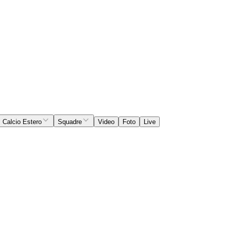
Calcio Estero
Squadre
Video
Foto
Live