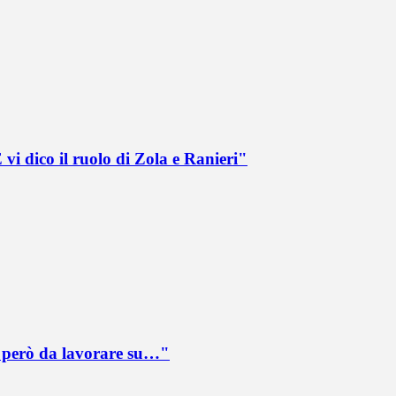
vi dico il ruolo di Zola e Ranieri"
è però da lavorare su…"