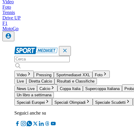
Video
Foto
Tennis
Drive UP
F1
MotoGp
Video
Pressing
Sportmediaset XXL
Foto
Live
Diretta Calcio
Risultati e Classifiche
News Live
Calcio
Coppa Italia
Supercoppa Italiana
Proba
Un libro a settimana
Speciali Europei
Speciali Olimpiadi
Speciale Scudetti
Seguici anche su