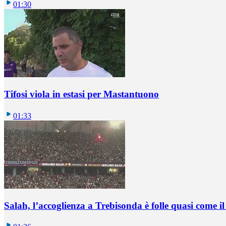
01:30
Tifosi viola in estasi per Mastantuono
01:33
Salah, l’accoglienza a Trebisonda è folle quasi come i