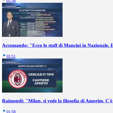
01:36
Accomando: "Ecco lo staff di Mancini in Nazionale. E 
01:51
Raimondi: "Milan, si vede la filosofia di Amorim. C'
01:58