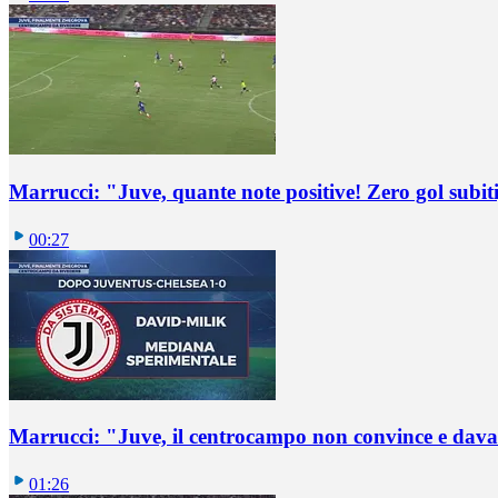
Marrucci: "Juve, quante note positive! Zero gol subiti,
00:27
Marrucci: "Juve, il centrocampo non convince e dava
01:26