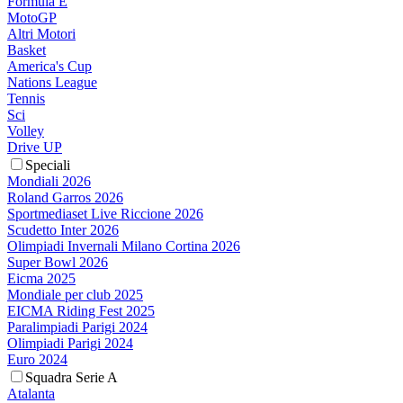
Formula E
MotoGP
Altri Motori
Basket
America's Cup
Nations League
Tennis
Sci
Volley
Drive UP
Speciali
Mondiali 2026
Roland Garros 2026
Sportmediaset Live Riccione 2026
Scudetto Inter 2026
Olimpiadi Invernali Milano Cortina 2026
Super Bowl 2026
Eicma 2025
Mondiale per club 2025
EICMA Riding Fest 2025
Paralimpiadi Parigi 2024
Olimpiadi Parigi 2024
Euro 2024
Squadra Serie A
Atalanta