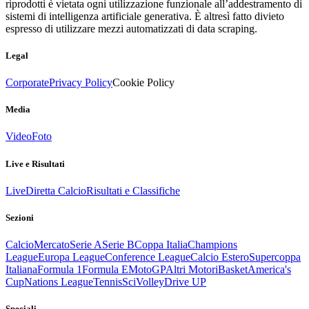
riprodotti è vietata ogni utilizzazione funzionale all’addestramento di
sistemi di intelligenza artificiale generativa. È altresì fatto divieto
espresso di utilizzare mezzi automatizzati di data scraping.
Legal
Corporate
Privacy Policy
Cookie Policy
Media
Video
Foto
Live e Risultati
Live
Diretta Calcio
Risultati e Classifiche
Sezioni
Calcio
Mercato
Serie A
Serie B
Coppa Italia
Champions
League
Europa League
Conference League
Calcio Estero
Supercoppa
Italiana
Formula 1
Formula E
MotoGP
Altri Motori
Basket
America's
Cup
Nations League
Tennis
Sci
Volley
Drive UP
Speciali