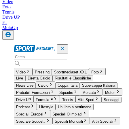
Video
Foto
Tennis
Drive UP
F1
MotoGp
Video
Pressing
Sportmediaset XXL
Foto
Live
Diretta Calcio
Risultati e Classifiche
News Live
Calcio
Coppa Italia
Supercoppa Italiana
Probabili Formazioni
Squadre
Mercato
Motori
Drive UP
Formula E
Tennis
Altri Sport
Sondaggi
Podcast
Lifestyle
Un libro a settimana
Speciali Europei
Speciali Olimpiadi
Speciale Scudetti
Speciali Mondiali
Altri Speciali