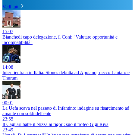
Vedi tutti
15:07
Bianchedi capo delegazione, il Coni: "Valutare opportunità e
incompatibilità"
14:08
Inter rientrata in Italia: Stones debutta ad Appiano, riecco Lautaro e
Thuram
00:01
La Uefa scava nel passato di Infantino: indagine su risarcimento ad
amante con soldi dell'ente
23:55
Il Cagliari batte il Nizza ai rigori: suo il trofeo Gigi Riva
23:49