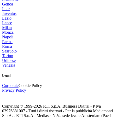
Genoa
Inter
Juventus
Lazio
Lecce
Milan
Monza
Napoli
Parma
Roma
Sassuolo
Torino
Udinese
Venezia
Legal
Corporate
Cookie Policy
Privacy Policy
Copyright © 1999-
2026
RTI S.p.A. Business Digital - P.Iva
03976881007 - Tutti i diritti riservati - Per la pubblicità Mediamond
S.p.A. - RTI S.p.A., Mediaset N.V., sede legale Amsterdam (Paesi