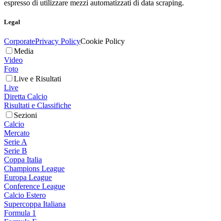
espresso di utilizzare mezzi automatizzati di data scraping.
Legal
Corporate
Privacy Policy
Cookie Policy
Media
Video
Foto
Live e Risultati
Live
Diretta Calcio
Risultati e Classifiche
Sezioni
Calcio
Mercato
Serie A
Serie B
Coppa Italia
Champions League
Europa League
Conference League
Calcio Estero
Supercoppa Italiana
Formula 1