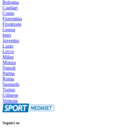
Bologna
Cagliari
Como
Fiorentina
Frosinone
Genoa
Inter
Juventus
Lazio
Lecce
Milan
Monza
Napoli
Parma
Roma
Sassuolo
Torino
Udinese
Venezia
Seguici su