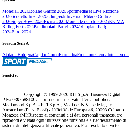
Mondiali 2026
Roland Garros 2026
Sportmediaset Live Riccione
2026
Scudetto Inter 2026
Olimpiadi Invernali Milano Cortina
2026
Super Bowl 2026
Eicma 2025
Mondiale per club 2025
EICMA
Riding Fest 2025
Paralimpiadi Parigi 2024
Olimpiadi Parigi
2024
Euro 2024
Squadra Serie A
Atalanta
Bologna
Cagliari
Como
Fiorentina
Frosinone
Genoa
Inter
Juvent
Seguici su
Copyright © 1999-
2026
RTI S.p.A. Business Digital -
P.Iva 03976881007 - Tutti i diritti riservati - Per la pubblicità
Mediamond S.p.A. - RTI S.p.A., Mediaset N.V., sede legale
Amsterdam (Paesi Bassi) - Uffici Viale Europa 46, 20093 Cologno
Monzese (MI)
Rispetto ai contenuti e ai dati personali trasmessi e/o
riprodotti è vietata ogni utilizzazione funzionale all’addestramento di
sistemi di intelligenza artificiale generativa. È altresì fatto divieto