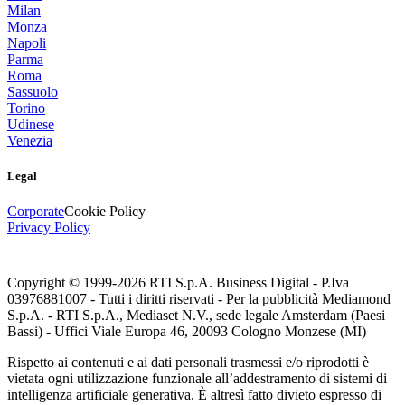
Milan
Monza
Napoli
Parma
Roma
Sassuolo
Torino
Udinese
Venezia
Legal
Corporate
Cookie Policy
Privacy Policy
Copyright © 1999-
2026
RTI S.p.A. Business Digital - P.Iva
03976881007 - Tutti i diritti riservati - Per la pubblicità Mediamond
S.p.A. - RTI S.p.A., Mediaset N.V., sede legale Amsterdam (Paesi
Bassi) - Uffici Viale Europa 46, 20093 Cologno Monzese (MI)
Rispetto ai contenuti e ai dati personali trasmessi e/o riprodotti è
vietata ogni utilizzazione funzionale all’addestramento di sistemi di
intelligenza artificiale generativa. È altresì fatto divieto espresso di