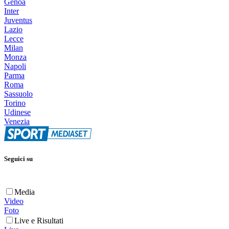
Genoa
Inter
Juventus
Lazio
Lecce
Milan
Monza
Napoli
Parma
Roma
Sassuolo
Torino
Udinese
Venezia
Seguici su
Media
Video
Foto
Live e Risultati