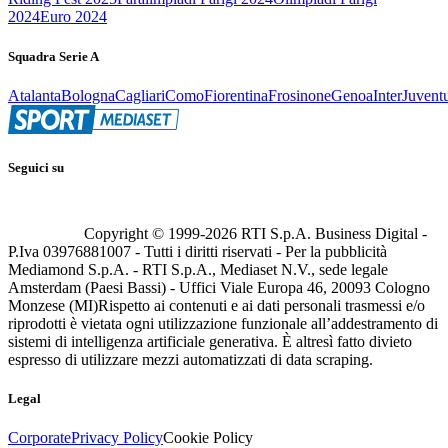
2024
Euro 2024
Squadra Serie A
Atalanta
Bologna
Cagliari
Como
Fiorentina
Frosinone
Genoa
Inter
Juvent
Seguici su
Copyright © 1999-
2026
RTI S.p.A. Business Digital -
P.Iva 03976881007 - Tutti i diritti riservati - Per la pubblicità
Mediamond S.p.A. - RTI S.p.A., Mediaset N.V., sede legale
Amsterdam (Paesi Bassi) - Uffici Viale Europa 46, 20093 Cologno
Monzese (MI)
Rispetto ai contenuti e ai dati personali trasmessi e/o
riprodotti è vietata ogni utilizzazione funzionale all’addestramento di
sistemi di intelligenza artificiale generativa. È altresì fatto divieto
espresso di utilizzare mezzi automatizzati di data scraping.
Legal
Corporate
Privacy Policy
Cookie Policy