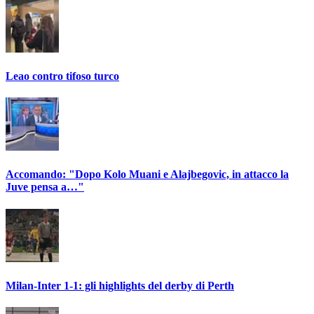
Leao contro tifoso turco
Accomando: "Dopo Kolo Muani e Alajbegovic, in attacco la
Juve pensa a…"
Milan-Inter 1-1: gli highlights del derby di Perth