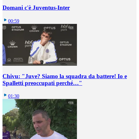
Domani c'è Juventus-Inter
00:59
Chivu: "Juve? Siamo la squadra da battere! Io e
Spalletti preoccupati perché…"
01:30