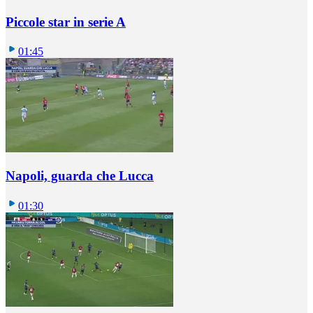
Piccole star in serie A
01:45
Napoli, guarda che Lucca
01:30