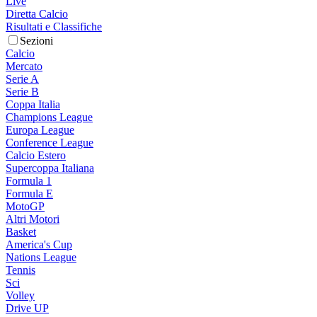
Live
Diretta Calcio
Risultati e Classifiche
Sezioni
Calcio
Mercato
Serie A
Serie B
Coppa Italia
Champions League
Europa League
Conference League
Calcio Estero
Supercoppa Italiana
Formula 1
Formula E
MotoGP
Altri Motori
Basket
America's Cup
Nations League
Tennis
Sci
Volley
Drive UP