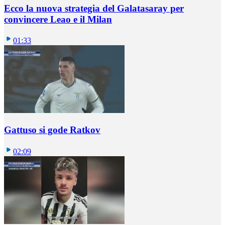
Ecco la nuova strategia del Galatasaray per
convincere Leao e il Milan
01:33
Gattuso si gode Ratkov
02:09