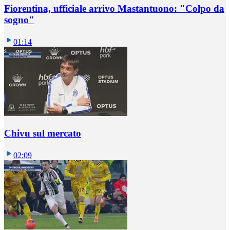
Fiorentina, ufficiale arrivo Mastantuono: "Colpo da
sogno"
01:14
Chivu sul mercato
02:09