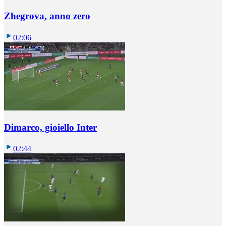
Zhegrova, anno zero
02:06
Dimarco, gioiello Inter
02:44