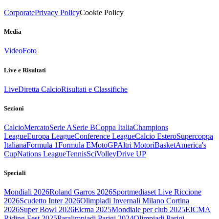
Corporate
Privacy Policy
Cookie Policy
Media
Video
Foto
Live e Risultati
Live
Diretta Calcio
Risultati e Classifiche
Sezioni
Calcio
Mercato
Serie A
Serie B
Coppa Italia
Champions
League
Europa League
Conference League
Calcio Estero
Supercoppa
Italiana
Formula 1
Formula E
MotoGP
Altri Motori
Basket
America's
Cup
Nations League
Tennis
Sci
Volley
Drive UP
Speciali
Mondiali 2026
Roland Garros 2026
Sportmediaset Live Riccione
2026
Scudetto Inter 2026
Olimpiadi Invernali Milano Cortina
2026
Super Bowl 2026
Eicma 2025
Mondiale per club 2025
EICMA
Riding Fest 2025
Paralimpiadi Parigi 2024
Olimpiadi Parigi