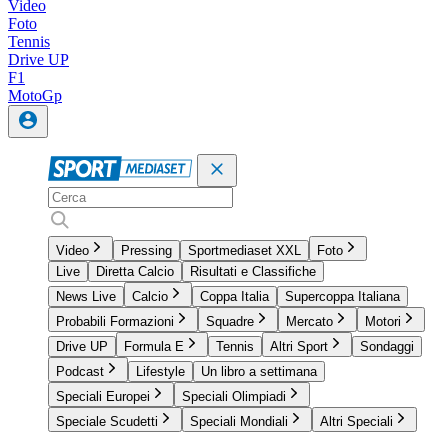
Video
Foto
Tennis
Drive UP
F1
MotoGp
Video
Pressing
Sportmediaset XXL
Foto
Live
Diretta Calcio
Risultati e Classifiche
News Live
Calcio
Coppa Italia
Supercoppa Italiana
Probabili Formazioni
Squadre
Mercato
Motori
Drive UP
Formula E
Tennis
Altri Sport
Sondaggi
Podcast
Lifestyle
Un libro a settimana
Speciali Europei
Speciali Olimpiadi
Speciale Scudetti
Speciali Mondiali
Altri Speciali