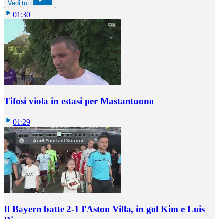
Vedi tutti
01:30
Tifosi viola in estasi per Mastantuono
01:29
Il Bayern batte 2-1 l'Aston Villa, in gol Kim e Luis