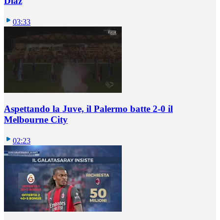
Diaz
03:33
Aspettando la Juve, il Palermo batte 2-0 il
Melbourne City
02:23