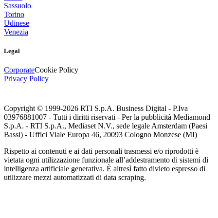
Sassuolo
Torino
Udinese
Venezia
Legal
Corporate
Cookie Policy
Privacy Policy
Copyright © 1999-
2026
RTI S.p.A. Business Digital - P.Iva
03976881007 - Tutti i diritti riservati - Per la pubblicità Mediamond
S.p.A. - RTI S.p.A., Mediaset N.V., sede legale Amsterdam (Paesi
Bassi) - Uffici Viale Europa 46, 20093 Cologno Monzese (MI)
Rispetto ai contenuti e ai dati personali trasmessi e/o riprodotti è
vietata ogni utilizzazione funzionale all’addestramento di sistemi di
intelligenza artificiale generativa. È altresì fatto divieto espresso di
utilizzare mezzi automatizzati di data scraping.