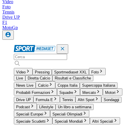
Video
Foto
Tennis
Drive UP
F1
MotoGp
Video
Pressing
Sportmediaset XXL
Foto
Live
Diretta Calcio
Risultati e Classifiche
News Live
Calcio
Coppa Italia
Supercoppa Italiana
Probabili Formazioni
Squadre
Mercato
Motori
Drive UP
Formula E
Tennis
Altri Sport
Sondaggi
Podcast
Lifestyle
Un libro a settimana
Speciali Europei
Speciali Olimpiadi
Speciale Scudetti
Speciali Mondiali
Altri Speciali