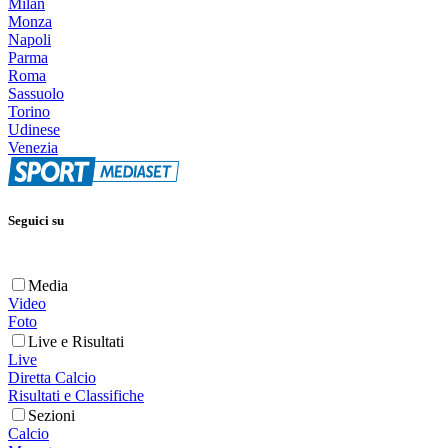
Milan
Monza
Napoli
Parma
Roma
Sassuolo
Torino
Udinese
Venezia
Seguici su
Media
Video
Foto
Live e Risultati
Live
Diretta Calcio
Risultati e Classifiche
Sezioni
Calcio