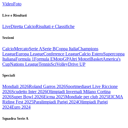
Video
Foto
Live e Risultati
Live
Diretta Calcio
Risultati e Classifiche
Sezioni
Calcio
Mercato
Serie A
Serie B
Coppa Italia
Champions
League
Europa League
Conference League
Calcio Estero
Supercoppa
Italiana
Formula 1
Formula E
MotoGP
Altri Motori
Basket
America's
Cup
Nations League
Tennis
Sci
Volley
Drive UP
Speciali
Mondiali 2026
Roland Garros 2026
Sportmediaset Live Riccione
2026
Scudetto Inter 2026
Olimpiadi Invernali Milano Cortina
2026
Super Bowl 2026
Eicma 2025
Mondiale per club 2025
EICMA
Riding Fest 2025
Paralimpiadi Parigi 2024
Olimpiadi Parigi
2024
Euro 2024
Squadra Serie A