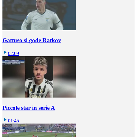
Gattuso si gode Ratkov
02:09
Piccole star in serie A
01:45