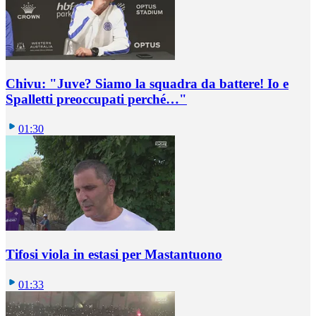
Chivu: "Juve? Siamo la squadra da battere! Io e
Spalletti preoccupati perché…"
01:30
Tifosi viola in estasi per Mastantuono
01:33