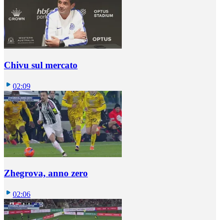
Chivu sul mercato
02:09
Zhegrova, anno zero
02:06