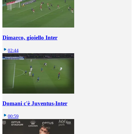
Dimarco, gioiello Inter
02:44
Domani c'è Juventus-Inter
00:59