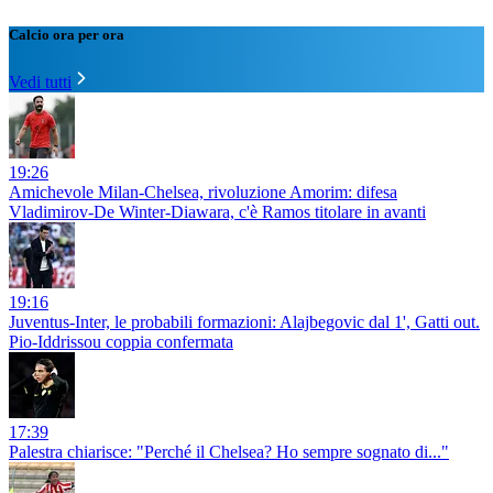
Calcio ora per ora
Vedi tutti
19:26
Amichevole Milan-Chelsea, rivoluzione Amorim: difesa
Vladimirov-De Winter-Diawara, c'è Ramos titolare in avanti
19:16
Juventus-Inter, le probabili formazioni: Alajbegovic dal 1', Gatti out.
Pio-Iddrissou coppia confermata
17:39
Palestra chiarisce: "Perché il Chelsea? Ho sempre sognato di..."