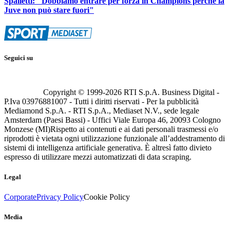
Spalletti: "Dobbiamo entrare per forza in Champions perché la
Juve non può stare fuori"
Seguici su
Copyright © 1999-
2026
RTI S.p.A. Business Digital -
P.Iva 03976881007 - Tutti i diritti riservati - Per la pubblicità
Mediamond S.p.A. - RTI S.p.A., Mediaset N.V., sede legale
Amsterdam (Paesi Bassi) - Uffici Viale Europa 46, 20093 Cologno
Monzese (MI)
Rispetto ai contenuti e ai dati personali trasmessi e/o
riprodotti è vietata ogni utilizzazione funzionale all’addestramento di
sistemi di intelligenza artificiale generativa. È altresì fatto divieto
espresso di utilizzare mezzi automatizzati di data scraping.
Legal
Corporate
Privacy Policy
Cookie Policy
Media