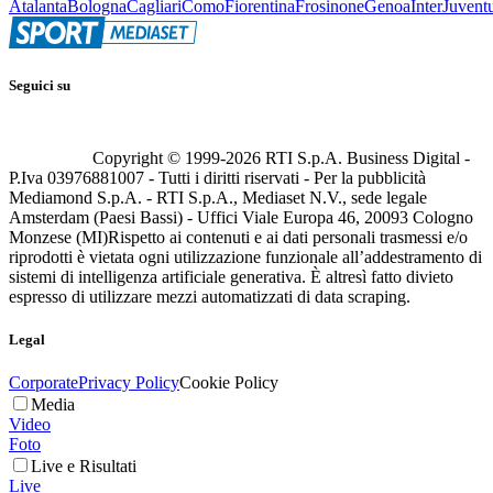
Atalanta
Bologna
Cagliari
Como
Fiorentina
Frosinone
Genoa
Inter
Juvent
Seguici su
Copyright © 1999-
2026
RTI S.p.A. Business Digital -
P.Iva 03976881007 - Tutti i diritti riservati - Per la pubblicità
Mediamond S.p.A. - RTI S.p.A., Mediaset N.V., sede legale
Amsterdam (Paesi Bassi) - Uffici Viale Europa 46, 20093 Cologno
Monzese (MI)
Rispetto ai contenuti e ai dati personali trasmessi e/o
riprodotti è vietata ogni utilizzazione funzionale all’addestramento di
sistemi di intelligenza artificiale generativa. È altresì fatto divieto
espresso di utilizzare mezzi automatizzati di data scraping.
Legal
Corporate
Privacy Policy
Cookie Policy
Media
Video
Foto
Live e Risultati
Live