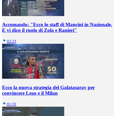
Accomando: "Ecco lo staff di Mancini in Nazionale.
E vi dico il ruolo di Zola e Ranieri"
02:23
Ecco la nuova strategia del Galatasaray per
convincere Leao e il Milan
01:33