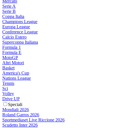
Mercato
Serie A
Serie B
Coppa Italia
Champions League
Europa League
Conference League
Calcio Estero
Supercoppa Italiana
Formula 1
Formula E
MotoGP
Altri Motori
Basket
America's Cup
Nations League
Tennis
Sci
Volley
Drive UP
Speciali
Mondiali 2026
Roland Garros 2026
Sportmediaset Live Riccione 2026
Scudetto Inter 2026