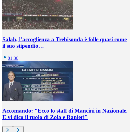
Salah, l’accoglienza a Trebisonda è folle quasi come
il suo stipendio…
01:36
Accomando: "Ecco lo staff di Mancini in Nazionale.
E vi dico il ruolo di Zola e Ranieri"