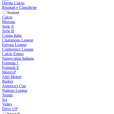
Diretta Calcio
Risultati e Classifiche
Sezioni
Calcio
Mercato
Serie A
Serie B
Coppa Italia
Champions League
Europa League
Conference League
Calcio Estero
Supercoppa Italiana
Formula 1
Formula E
MotoGP
Altri Motori
Basket
America's Cup
Nations League
Tennis
Sci
Volley
Drive UP
Speciali