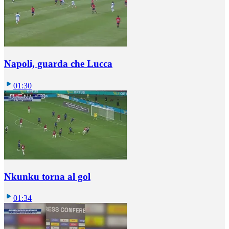
Napoli, guarda che Lucca
01:30
Nkunku torna al gol
01:34