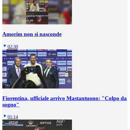
Amorim non si nasconde
02:30
Fiorentina, ufficiale arrivo Mastantuono: "Colpo da
sogno"
01:14