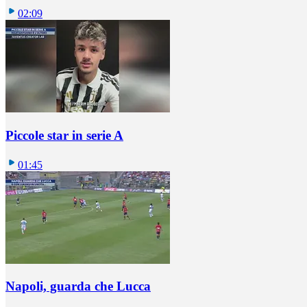
02:09
Piccole star in serie A
01:45
Napoli, guarda che Lucca