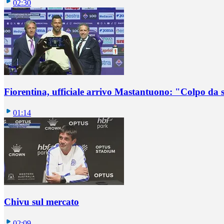
02:30
Fiorentina, ufficiale arrivo Mastantuono: "Colpo da
01:14
Chivu sul mercato
02:09