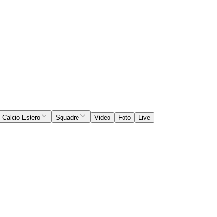
Calcio Estero
Squadre
Video
Foto
Live