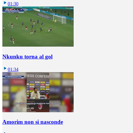
01:30
Nkunku torna al gol
01:34
Amorim non si nasconde