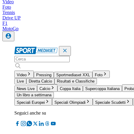
Video
Foto
Tennis
Drive UP
F1
MotoGp
Video
Pressing
Sportmediaset XXL
Foto
Live
Diretta Calcio
Risultati e Classifiche
News Live
Calcio
Coppa Italia
Supercoppa Italiana
Proba
Un libro a settimana
Speciali Europei
Speciali Olimpiadi
Speciale Scudetti
Seguici anche su