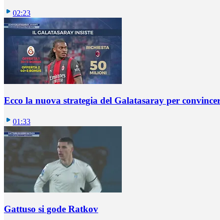
02:23
Ecco la nuova strategia del Galatasaray per convincer
01:33
Gattuso si gode Ratkov