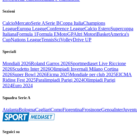
Sezioni
Calcio
Mercato
Serie A
Serie B
Coppa Italia
Champions
League
Europa League
Conference League
Calcio Estero
Supercoppa
Italiana
Formula 1
Formula E
MotoGP
Altri Motori
Basket
America's
Cup
Nations League
Tennis
Sci
Volley
Drive UP
Speciali
Mondiali 2026
Roland Garros 2026
Sportmediaset Live Riccione
2026
Scudetto Inter 2026
Olimpiadi Invernali Milano Cortina
2026
Super Bowl 2026
Eicma 2025
Mondiale per club 2025
EICMA
Riding Fest 2025
Paralimpiadi Parigi 2024
Olimpiadi Parigi
2024
Euro 2024
Squadra Serie A
Atalanta
Bologna
Cagliari
Como
Fiorentina
Frosinone
Genoa
Inter
Juvent
Seguici su