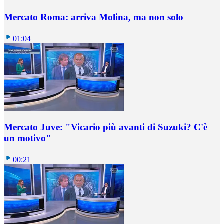
Mercato Roma: arriva Molina, ma non solo
01:04
Mercato Juve: "Vicario più avanti di Suzuki? C'è
un motivo"
00:21