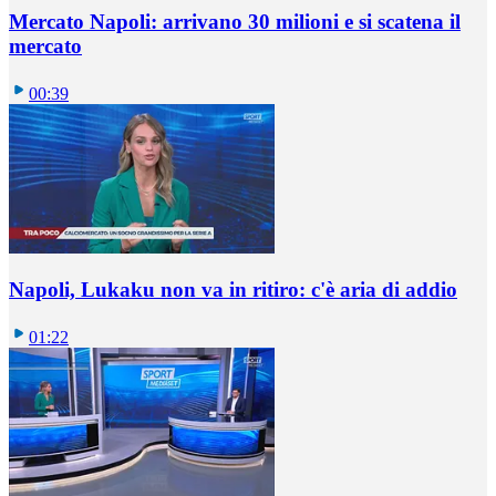
Mercato Napoli: arrivano 30 milioni e si scatena il
mercato
00:39
Napoli, Lukaku non va in ritiro: c'è aria di addio
01:22