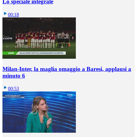
Lo speciale integrale
00:18
Milan-Inter, la maglia omaggio a Baresi, applausi a
minuto 6
00:53