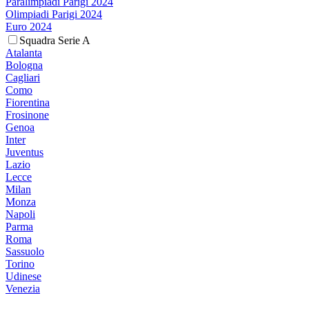
Paralimpiadi Parigi 2024
Olimpiadi Parigi 2024
Euro 2024
Squadra Serie A
Atalanta
Bologna
Cagliari
Como
Fiorentina
Frosinone
Genoa
Inter
Juventus
Lazio
Lecce
Milan
Monza
Napoli
Parma
Roma
Sassuolo
Torino
Udinese
Venezia