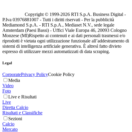
Copyright © 1999-
2026
RTI S.p.A. Business Digital -
P.Iva 03976881007 - Tutti i diritti riservati - Per la pubblicità
Mediamond S.p.A. - RTI S.p.A., Mediaset N.V., sede legale
Amsterdam (Paesi Bassi) - Uffici Viale Europa 46, 20093 Cologno
Monzese (MI)
Rispetto ai contenuti e ai dati personali trasmessi e/o
riprodotti è vietata ogni utilizzazione funzionale all’addestramento di
sistemi di intelligenza artificiale generativa. È altresì fatto divieto
espresso di utilizzare mezzi automatizzati di data scraping.
Legal
Corporate
Privacy Policy
Cookie Policy
Media
Video
Foto
Live e Risultati
Live
Diretta Calcio
Risultati e Classifiche
Sezioni
Calcio
Mercato