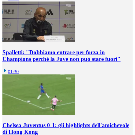
Spalletti: "Dobbiamo entrare per forza in
Champions perché la Juve non può stare fuori"
01:30
Chelsea-Juventus 0-1: gli highlights dell'amichevole
di Hong Kong