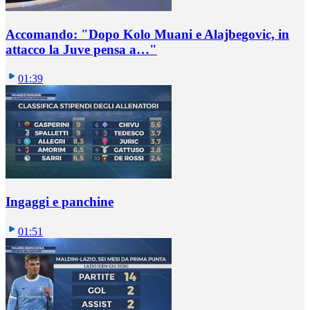
Accomando: "Dopo Kolo Muani e Alajbegovic, in
attacco la Juve pensa a…"
01:39
Ingaggi e panchine
01:51