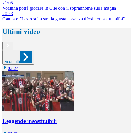
21:05
Vozinha potrà giocare in Cile con il soprannome sulla maglia
20:23
Gattuso: "Lazio sulla strada giusta, assenza tifosi non sia un alibi"
Ultimi video
Vedi tutti
02:24
Leggende insostituibili