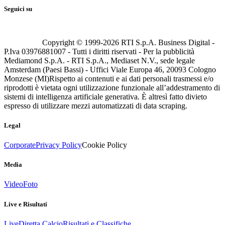
Seguici su
Copyright © 1999-
2026
RTI S.p.A. Business Digital -
P.Iva 03976881007 - Tutti i diritti riservati - Per la pubblicità
Mediamond S.p.A. - RTI S.p.A., Mediaset N.V., sede legale
Amsterdam (Paesi Bassi) - Uffici Viale Europa 46, 20093 Cologno
Monzese (MI)
Rispetto ai contenuti e ai dati personali trasmessi e/o
riprodotti è vietata ogni utilizzazione funzionale all’addestramento di
sistemi di intelligenza artificiale generativa. È altresì fatto divieto
espresso di utilizzare mezzi automatizzati di data scraping.
Legal
Corporate
Privacy Policy
Cookie Policy
Media
Video
Foto
Live e Risultati
Live
Diretta Calcio
Risultati e Classifiche