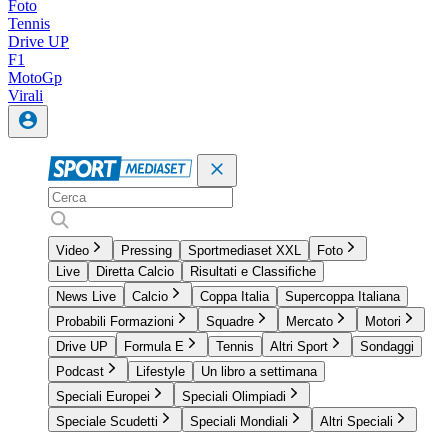
Foto
Tennis
Drive UP
F1
MotoGp
Virali
Video
Pressing
Sportmediaset XXL
Foto
Live
Diretta Calcio
Risultati e Classifiche
News Live
Calcio
Coppa Italia
Supercoppa Italiana
Probabili Formazioni
Squadre
Mercato
Motori
Drive UP
Formula E
Tennis
Altri Sport
Sondaggi
Podcast
Lifestyle
Un libro a settimana
Speciali Europei
Speciali Olimpiadi
Speciale Scudetti
Speciali Mondiali
Altri Speciali