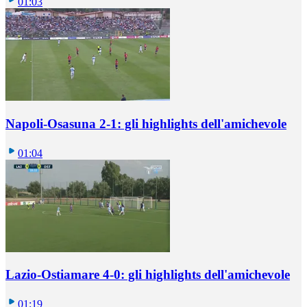
01:03
Napoli-Osasuna 2-1: gli highlights dell'amichevole
01:04
Lazio-Ostiamare 4-0: gli highlights dell'amichevole
01:19