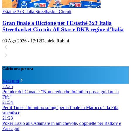
Estathé 3x3 Italia Streetbasket Circuit
Gran finale a Riccione per l'Estathé 3x3 Italia
Streetbasket Circuit: All Star e DKB regine d'Italia
03 Ago 2026 - 17:12
Daniele Rubini
Calcio ora per ora
Vedi tutti
22:25
Premier del Canada: "Non credo che Infantino possa guidare la
Fifa"
21:54
Per il Times "Infantino spinge per la finale in Marocco": la Fifa
smentisce
21:23
Poker Lazio all'Ostiamare in amichevole, doppiette per Ratkov e
Zaccagni