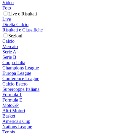
Video
Foto
Live e Risultati
Live
Diretta Calcio
Risultati e Classifiche
Sezioni
Calcio
Mercato
Serie A
Serie B
Coppa Italia
Champions League
Europa League
Conference League
Calcio Estero
Supercoppa Italiana
Formula 1
Formula E
MotoGP
Altri Motori
Basket
America's Cup
Nations League
Tennis