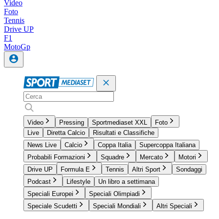
Video
Foto
Tennis
Drive UP
F1
MotoGp
Video
Pressing
Sportmediaset XXL
Foto
Live
Diretta Calcio
Risultati e Classifiche
News Live
Calcio
Coppa Italia
Supercoppa Italiana
Probabili Formazioni
Squadre
Mercato
Motori
Drive UP
Formula E
Tennis
Altri Sport
Sondaggi
Podcast
Lifestyle
Un libro a settimana
Speciali Europei
Speciali Olimpiadi
Speciale Scudetti
Speciali Mondiali
Altri Speciali