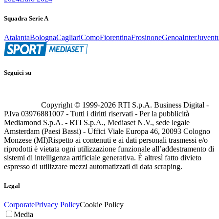
Squadra Serie A
Atalanta
Bologna
Cagliari
Como
Fiorentina
Frosinone
Genoa
Inter
Juvent
Seguici su
Copyright © 1999-
2026
RTI S.p.A. Business Digital -
P.Iva 03976881007 - Tutti i diritti riservati - Per la pubblicità
Mediamond S.p.A. - RTI S.p.A., Mediaset N.V., sede legale
Amsterdam (Paesi Bassi) - Uffici Viale Europa 46, 20093 Cologno
Monzese (MI)
Rispetto ai contenuti e ai dati personali trasmessi e/o
riprodotti è vietata ogni utilizzazione funzionale all’addestramento di
sistemi di intelligenza artificiale generativa. È altresì fatto divieto
espresso di utilizzare mezzi automatizzati di data scraping.
Legal
Corporate
Privacy Policy
Cookie Policy
Media