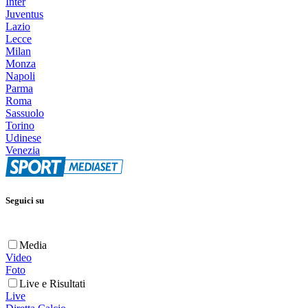
Inter
Juventus
Lazio
Lecce
Milan
Monza
Napoli
Parma
Roma
Sassuolo
Torino
Udinese
Venezia
Seguici su
Media
Video
Foto
Live e Risultati
Live