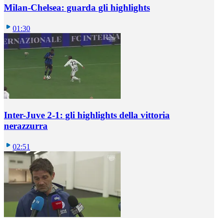
Milan-Chelsea: guarda gli highlights
01:30
Inter-Juve 2-1: gli highlights della vittoria
nerazzurra
02:51