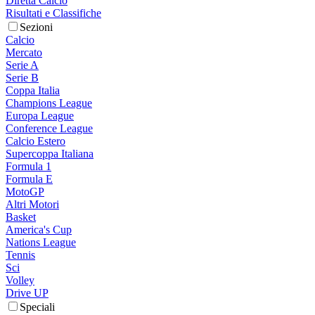
Diretta Calcio
Risultati e Classifiche
Sezioni
Calcio
Mercato
Serie A
Serie B
Coppa Italia
Champions League
Europa League
Conference League
Calcio Estero
Supercoppa Italiana
Formula 1
Formula E
MotoGP
Altri Motori
Basket
America's Cup
Nations League
Tennis
Sci
Volley
Drive UP
Speciali