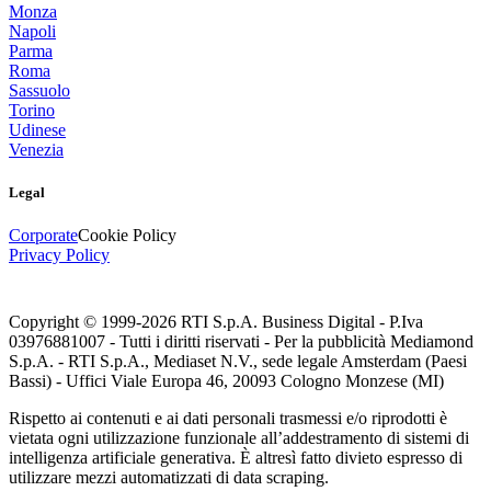
Monza
Napoli
Parma
Roma
Sassuolo
Torino
Udinese
Venezia
Legal
Corporate
Cookie Policy
Privacy Policy
Copyright © 1999-
2026
RTI S.p.A. Business Digital - P.Iva
03976881007 - Tutti i diritti riservati - Per la pubblicità Mediamond
S.p.A. - RTI S.p.A., Mediaset N.V., sede legale Amsterdam (Paesi
Bassi) - Uffici Viale Europa 46, 20093 Cologno Monzese (MI)
Rispetto ai contenuti e ai dati personali trasmessi e/o riprodotti è
vietata ogni utilizzazione funzionale all’addestramento di sistemi di
intelligenza artificiale generativa. È altresì fatto divieto espresso di
utilizzare mezzi automatizzati di data scraping.