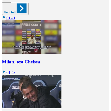
Vedi tutti
01:41
Milan, test Chelsea
01:58