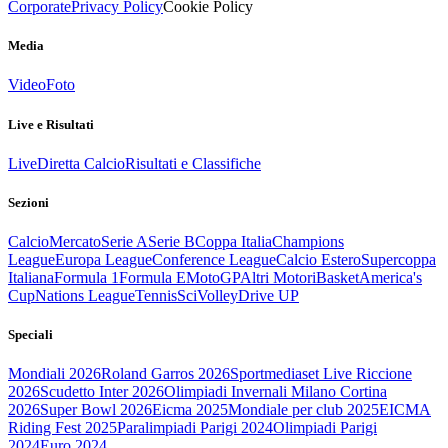
Corporate
Privacy Policy
Cookie Policy
Media
Video
Foto
Live e Risultati
Live
Diretta Calcio
Risultati e Classifiche
Sezioni
Calcio
Mercato
Serie A
Serie B
Coppa Italia
Champions
League
Europa League
Conference League
Calcio Estero
Supercoppa
Italiana
Formula 1
Formula E
MotoGP
Altri Motori
Basket
America's
Cup
Nations League
Tennis
Sci
Volley
Drive UP
Speciali
Mondiali 2026
Roland Garros 2026
Sportmediaset Live Riccione
2026
Scudetto Inter 2026
Olimpiadi Invernali Milano Cortina
2026
Super Bowl 2026
Eicma 2025
Mondiale per club 2025
EICMA
Riding Fest 2025
Paralimpiadi Parigi 2024
Olimpiadi Parigi
2024
Euro 2024