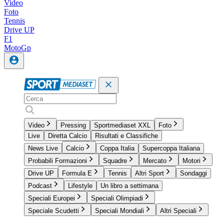
Video
Foto
Tennis
Drive UP
F1
MotoGp
Video
Pressing
Sportmediaset XXL
Foto
Live
Diretta Calcio
Risultati e Classifiche
News Live
Calcio
Coppa Italia
Supercoppa Italiana
Probabili Formazioni
Squadre
Mercato
Motori
Drive UP
Formula E
Tennis
Altri Sport
Sondaggi
Podcast
Lifestyle
Un libro a settimana
Speciali Europei
Speciali Olimpiadi
Speciale Scudetti
Speciali Mondiali
Altri Speciali