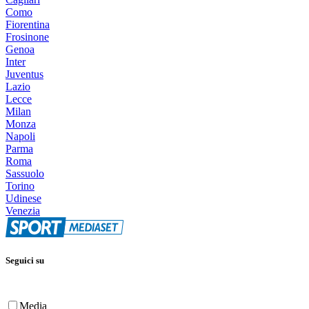
Como
Fiorentina
Frosinone
Genoa
Inter
Juventus
Lazio
Lecce
Milan
Monza
Napoli
Parma
Roma
Sassuolo
Torino
Udinese
Venezia
Seguici su
Media