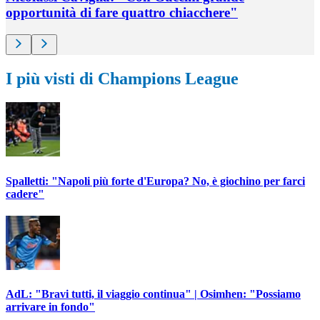
opportunità di fare quattro chiacchere"
I più visti di Champions League
Spalletti: "Napoli più forte d'Europa? No, è giochino per farci
cadere"
AdL: "Bravi tutti, il viaggio continua" | Osimhen: "Possiamo
arrivare in fondo"