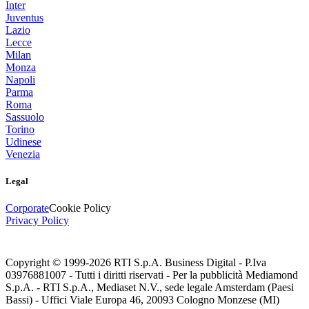
Inter
Juventus
Lazio
Lecce
Milan
Monza
Napoli
Parma
Roma
Sassuolo
Torino
Udinese
Venezia
Legal
Corporate
Cookie Policy
Privacy Policy
Copyright © 1999-
2026
RTI S.p.A. Business Digital - P.Iva
03976881007 - Tutti i diritti riservati - Per la pubblicità Mediamond
S.p.A. - RTI S.p.A., Mediaset N.V., sede legale Amsterdam (Paesi
Bassi) - Uffici Viale Europa 46, 20093 Cologno Monzese (MI)