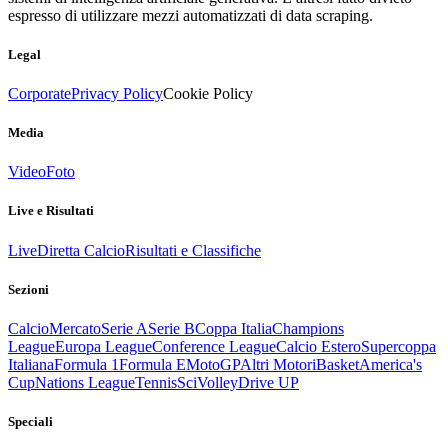
espresso di utilizzare mezzi automatizzati di data scraping.
Legal
Corporate
Privacy Policy
Cookie Policy
Media
Video
Foto
Live e Risultati
Live
Diretta Calcio
Risultati e Classifiche
Sezioni
Calcio
Mercato
Serie A
Serie B
Coppa Italia
Champions
League
Europa League
Conference League
Calcio Estero
Supercoppa
Italiana
Formula 1
Formula E
MotoGP
Altri Motori
Basket
America's
Cup
Nations League
Tennis
Sci
Volley
Drive UP
Speciali