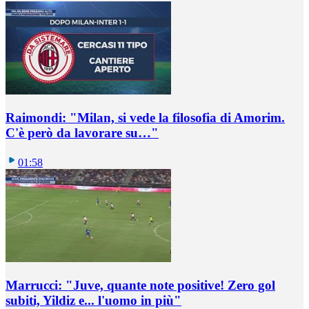
Raimondi: "Milan, si vede la filosofia di Amorim.
C'è però da lavorare su…"
01:58
Marrucci: "Juve, quante note positive! Zero gol
subiti, Yildiz e... l'uomo in più"