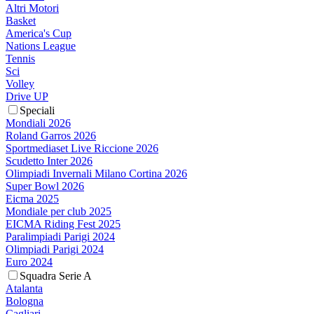
Altri Motori
Basket
America's Cup
Nations League
Tennis
Sci
Volley
Drive UP
Speciali
Mondiali 2026
Roland Garros 2026
Sportmediaset Live Riccione 2026
Scudetto Inter 2026
Olimpiadi Invernali Milano Cortina 2026
Super Bowl 2026
Eicma 2025
Mondiale per club 2025
EICMA Riding Fest 2025
Paralimpiadi Parigi 2024
Olimpiadi Parigi 2024
Euro 2024
Squadra Serie A
Atalanta
Bologna
Cagliari