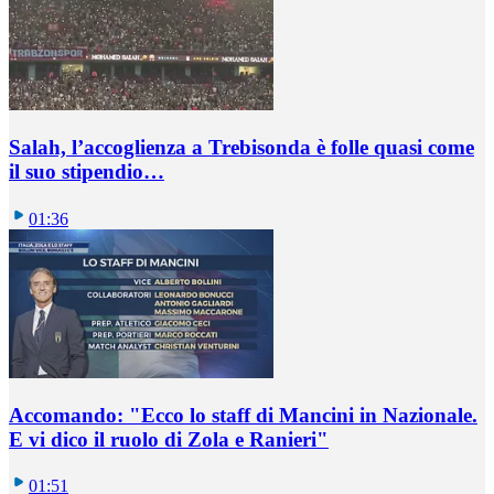
Salah, l’accoglienza a Trebisonda è folle quasi come
il suo stipendio…
01:36
Accomando: "Ecco lo staff di Mancini in Nazionale.
E vi dico il ruolo di Zola e Ranieri"
01:51