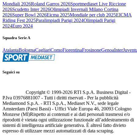
Mondiali 2026
Roland Garros 2026
Sportmediaset Live Riccione
2026
Scudetto Inter 2026
Olimpiadi Invernali Milano Cortina
2026
Super Bowl 2026
Eicma 2025
Mondiale per club 2025
EICMA
Riding Fest 2025
Paralimpiadi Parigi 2024
Olimpiadi Parigi
2024
Euro 2024
Squadra Serie A
Atalanta
Bologna
Cagliari
Como
Fiorentina
Frosinone
Genoa
Inter
Juvent
Seguici su
Copyright © 1999-
2026
RTI S.p.A. Business Digital -
P.Iva 03976881007 - Tutti i diritti riservati - Per la pubblicità
Mediamond S.p.A. - RTI S.p.A., Mediaset N.V., sede legale
Amsterdam (Paesi Bassi) - Uffici Viale Europa 46, 20093 Cologno
Monzese (MI)
Rispetto ai contenuti e ai dati personali trasmessi e/o
riprodotti è vietata ogni utilizzazione funzionale all’addestramento di
sistemi di intelligenza artificiale generativa. È altresì fatto divieto
espresso di utilizzare mezzi automatizzati di data scraping.