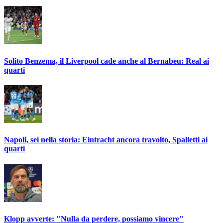
Solito Benzema, il Liverpool cade anche al Bernabeu: Real ai
quarti
Napoli, sei nella storia: Eintracht ancora travolto, Spalletti ai
quarti
Klopp avverte: "Nulla da perdere, possiamo vincere"