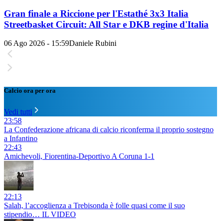
Gran finale a Riccione per l'Estathé 3x3 Italia
Streetbasket Circuit: All Star e DKB regine d'Italia
06 Ago 2026 - 15:59
Daniele Rubini
Calcio ora per ora
Vedi tutti
23:58
La Confederazione africana di calcio riconferma il proprio sostegno
a Infantino
22:43
Amichevoli, Fiorentina-Deportivo A Coruna 1-1
22:13
Salah, l’accoglienza a Trebisonda è folle quasi come il suo
stipendio… IL VIDEO