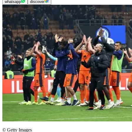
whatsapp
discover
© Getty Images