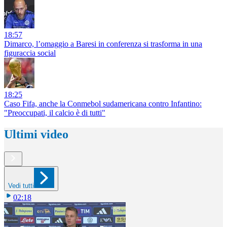
18:57
Dimarco, l’omaggio a Baresi in conferenza si trasforma in una
figuraccia social
18:25
Caso Fifa, anche la Conmebol sudamericana contro Infantino:
"Preoccupati, il calcio è di tutti"
Ultimi video
Vedi tutti
02:18