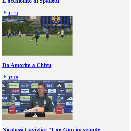
L'occhiolino di Spalletti
01:43
Da Amorim a Chivu
02:18
Nicolussi Caviglia: "Con Guccini grande