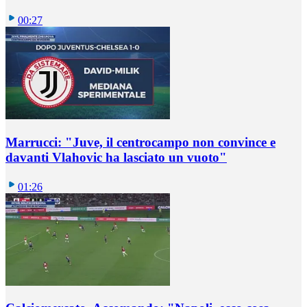
00:27
Marrucci: "Juve, il centrocampo non convince e
davanti Vlahovic ha lasciato un vuoto"
01:26