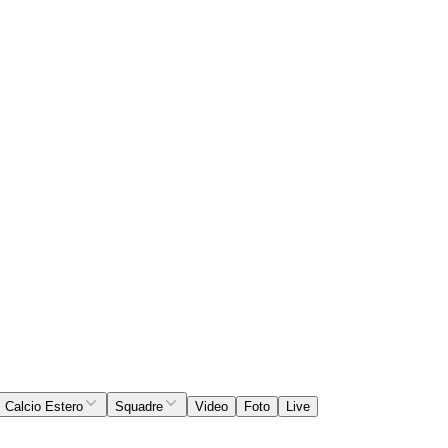
Calcio Estero
Squadre
Video
Foto
Live