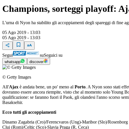
Champions, sorteggi playoff: Aj
L'urna di Nyon ha stabilito gli accoppiamenti degli spareggi di fine a
05 Ago 2019 - 13:03
05 Ago 2019 - 13:03
Segui
su
Seguici su
whatsapp
discover
© Getty Images
All'
Ajax
è andata bene, un po' meno al
Porto
. A Nyon sono stati effe
dovranno essere ancora riempite, visto che al momento solo Young Boys
qualificazione: se faranno fuori il Paok, gli olandesi l'anno scorso s
Basaksehir.
Ecco tutti gli accoppiamenti
Dinamo Zagabria (Cro)/Ferencvaros (Ung)-Maribor (Slo)/Rosenborg
Cluj (Rom)/Celtic (Sco)-Slavia Praga (R. Ceca)