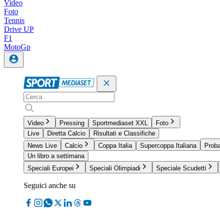
Video
Foto
Tennis
Drive UP
F1
MotoGp
Video
Pressing
Sportmediaset XXL
Foto
Live
Diretta Calcio
Risultati e Classifiche
News Live
Calcio
Coppa Italia
Supercoppa Italiana
Proba
Un libro a settimana
Speciali Europei
Speciali Olimpiadi
Speciale Scudetti
Seguici anche su