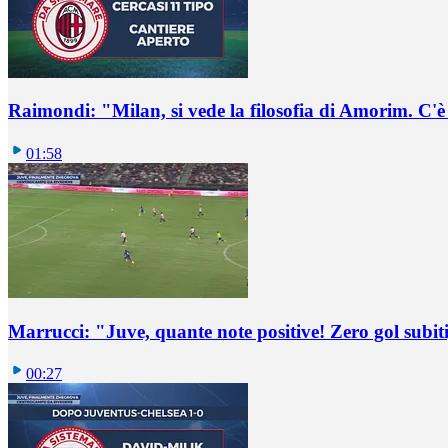
Raimondi: "Milan, si vede la filosofia di Amorim. C'
01:58
Marrucci: "Juve, quante note positive! Zero gol subiti,
00:27