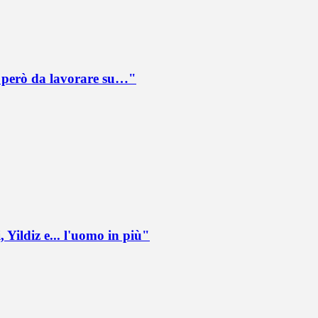
è però da lavorare su…"
 Yildiz e... l'uomo in più"