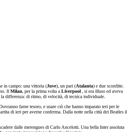
se in campo: una vittoria (
Juve
), un pari (
Atalanta
) e due sconfitte.
no. Il
Milan
, per la prima volta a
Liverpool
, si era illuso ed aveva
 differenza: di ritmo, di velocità, di tecnica individuale.
Dovranno farne tesoro, e usare ciò che hanno imparato ieri per le
tita di ieri per averne conferma. Dalla notte nella città dei Beatles il
scadere dalle merengues di Carlo Ancelotti. Una bella Inter assoluta