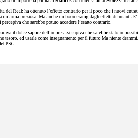
grado di imporre la partita ai
Blancos
con intensa autorevolezza ma anch
cita del Real: ha ottenuto l’effetto contrario per il poco che i nuovi ent
i un’arma preziosa. Ma anche un boomeramg dagli effetti dilanianti. E' s
si percepiva che sarebbe potuto accadere l’esatto contrario.
ava il dolce sapore dell’impresa-si capiva che sarebbe stato impossibil
rne tesoro, ed usarle come insegnamento per il futuro.Ma niente drammi.
 del PSG.