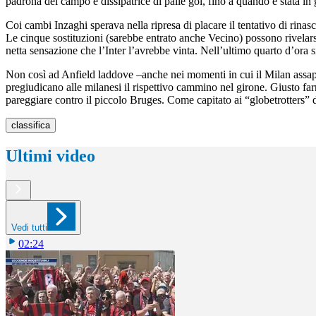
padrona del campo e dissipatrice di palle gol, fino a quando è stata in 
Coi cambi Inzaghi sperava nella ripresa di placare il tentativo di rinas
Le cinque sostituzioni (sarebbe entrato anche Vecino) possono rivelars
netta sensazione che l’Inter l’avrebbe vinta. Nell’ultimo quarto d’ora 
Non così ad Anfield laddove –anche nei momenti in cui il Milan assapor
pregiudicano alle milanesi il rispettivo cammino nel girone. Giusto fa
pareggiare contro il piccolo Bruges. Come capitato ai “globetrotters”
classifica
Ultimi video
Vedi tutti
02:24