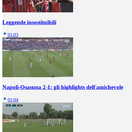
Leggende insostituibili
01:03
Napoli-Osasuna 2-1: gli highlights dell'amichevole
01:04