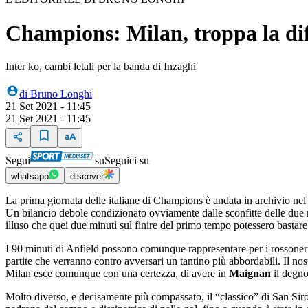
Champions: Milan, troppa la dif
Inter ko, cambi letali per la banda di Inzaghi
di
Bruno Longhi
21 Set 2021 - 11:45
21 Set 2021 - 11:45
Segui
su
Seguici su
whatsapp
discover
La prima giornata delle italiane di Champions è andata in archivio nel p
Un bilancio debole condizionato ovviamente dalle sconfitte delle due m
illuso che quei due minuti sul finire del primo tempo potessero bastare 
I 90 minuti di Anfield possono comunque rappresentare per i rossoneri 
partite che verranno contro avversari un tantino più abbordabili. Il nost
Milan esce comunque con una certezza, di avere in
Maignan
il degn
Molto diverso, e decisamente più compassato, il “classico” di San Sir