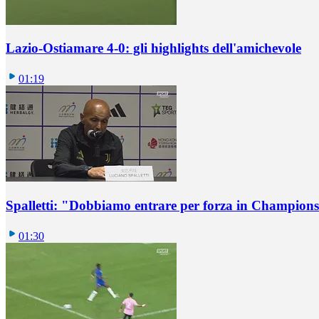
Lazio-Ostiamare 4-0: gli highlights dell'amichevole
01:19
Spalletti: "Dobbiamo entrare per forza in Champions
01:30