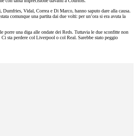
e con tanta imprecisione davanti a Courtois.
rati, Dumfries, Vidal, Correa e Di Marco, hanno saputo dare alla causa.
tata comunque una partita dai due volti: per un’ora si era avuta la
e porre una diga alle ondate dei Reds. Tuttavia le due sconfitte non
 Ci sta perdere col Liverpool o col Real. Sarebbe stato peggio