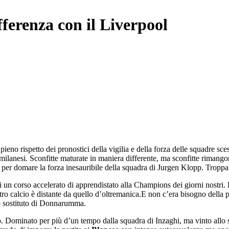
ferenza con il Liverpool
ieno rispetto dei pronostici della vigilia e della forza delle squadre sce
ilanesi. Sconfitte maturate in maniera differente, ma sconfitte rimango
per domare la forza inesauribile della squadra di Jurgen Klopp. Troppa la
un corso accelerato di apprendistato alla Champions dei giorni nostri. 
ro calcio è distante da quello d’oltremanica.E non c’era bisogno della par
o sostituto di Donnarumma.
o. Dominato per più d’un tempo dalla squadra di Inzaghi, ma vinto allo 