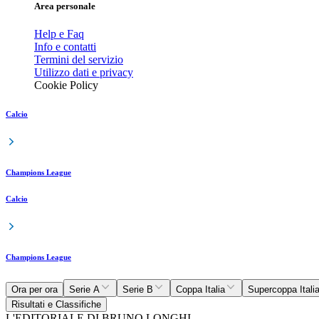
Area personale
Help e Faq
Info e contatti
Termini del servizio
Utilizzo dati e privacy
Cookie Policy
Calcio
Champions League
Calcio
Champions League
Ora per ora
Serie A
Serie B
Coppa Italia
Supercoppa Itali
Risultati e Classifiche
L'EDITORIALE DI BRUNO LONGHI