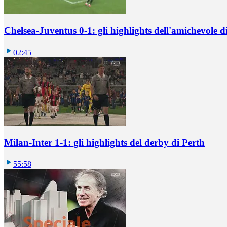
Chelsea-Juventus 0-1: gli highlights dell'amichevole
02:45
Milan-Inter 1-1: gli highlights del derby di Perth
55:58