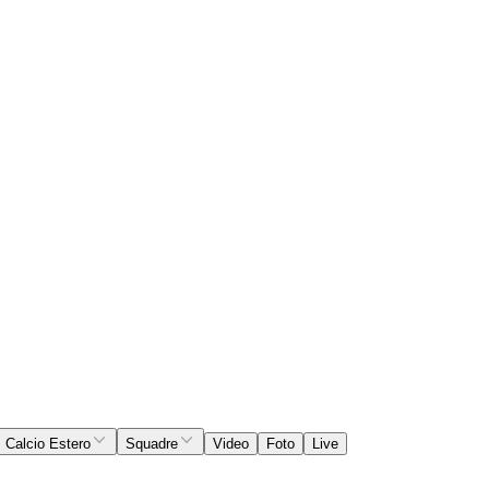
Calcio Estero
Squadre
Video
Foto
Live