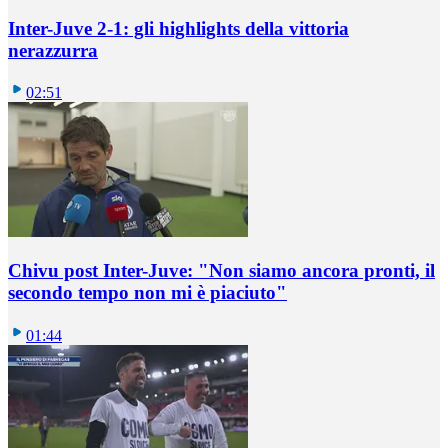
Inter-Juve 2-1: gli highlights della vittoria
nerazzurra
02:51
Chivu post Inter-Juve: "Non siamo ancora pronti, il
secondo tempo non mi è piaciuto"
01:44