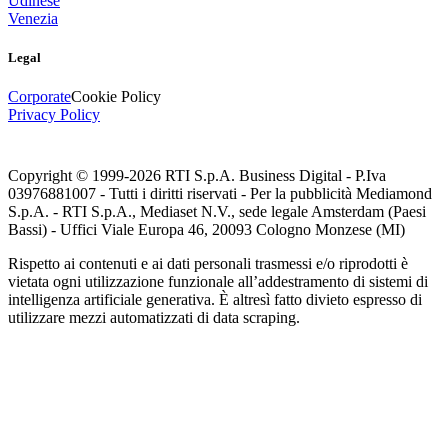
Udinese
Venezia
Legal
Corporate
Cookie Policy
Privacy Policy
Copyright © 1999-
2026
RTI S.p.A. Business Digital - P.Iva
03976881007 - Tutti i diritti riservati - Per la pubblicità Mediamond
S.p.A. - RTI S.p.A., Mediaset N.V., sede legale Amsterdam (Paesi
Bassi) - Uffici Viale Europa 46, 20093 Cologno Monzese (MI)
Rispetto ai contenuti e ai dati personali trasmessi e/o riprodotti è
vietata ogni utilizzazione funzionale all’addestramento di sistemi di
intelligenza artificiale generativa. È altresì fatto divieto espresso di
utilizzare mezzi automatizzati di data scraping.