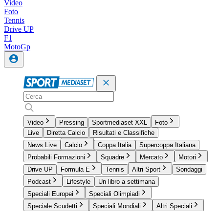
Video
Foto
Tennis
Drive UP
F1
MotoGp
Video
Pressing
Sportmediaset XXL
Foto
Live
Diretta Calcio
Risultati e Classifiche
News Live
Calcio
Coppa Italia
Supercoppa Italiana
Probabili Formazioni
Squadre
Mercato
Motori
Drive UP
Formula E
Tennis
Altri Sport
Sondaggi
Podcast
Lifestyle
Un libro a settimana
Speciali Europei
Speciali Olimpiadi
Speciale Scudetti
Speciali Mondiali
Altri Speciali