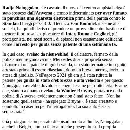
Radja Nainggolan
ci è cascato di nuovo. Il centrocampista belga è
stato sospeso
dall'Anversa
a tempo indeterminato
per aver fumato
in panchina una sigaretta elettronica
prima della partita contro lo
Standard Liegi
persa 3-0. Il tecnico
Van Bommel
, insieme alla
società, ha quindi deciso di prendere un provvedimento drastico e di
mettere fuori rosa l'ex giocatore di
Inter, Roma e Cagliari
, già
protagonista, nei mesi scorsi, di episodi non esattamente edificanti,
come
l'arresto per guida senza patente di una settimana fa.
In quel caso, svelato da
nieuwsblad
, il calciatore, fermato dalla
polizia mentre guidava una
Mercedes
di sua proprietà senza
disporre di una patente di guida valida, era stato fermato e in seguito
arrestato prima di essere rilasciato, dopo un breve interrogatorio, in
attesa di giudizio. Nell'agosto 2021 gli era già stata ritirata la
patente per
guida in stato d'ebbrezza e alta velocità
e per questo
Nainggolan avrebbe dovuto sostenere l'esame per riottenerla. Esame
che, stando a quanto rivelato da
Wouter Bruyns
, portavoce della
polizia di Anversa, evidentemente non è mai stato fatto: "Non ha
sostenuto quell'esame - ha spiegato Bruyns -, è stato arrestato e
condotto in caserma per l'interrogatorio. La sua auto è stata
sequestrata".
Già protagonista in passato di episodi molto al limite, Nainggolan,
anche in Belgio, non ha fatto altro che proseguire sulla propria