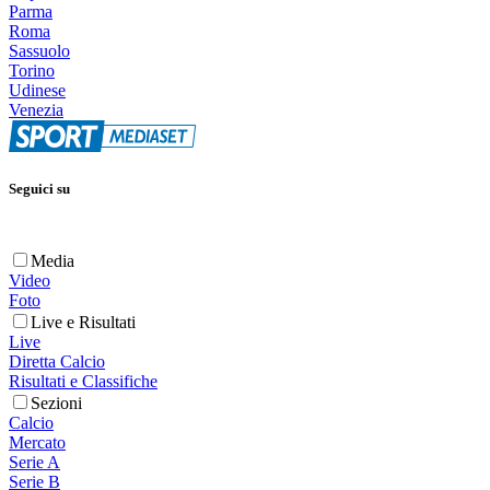
Parma
Roma
Sassuolo
Torino
Udinese
Venezia
Seguici su
Media
Video
Foto
Live e Risultati
Live
Diretta Calcio
Risultati e Classifiche
Sezioni
Calcio
Mercato
Serie A
Serie B