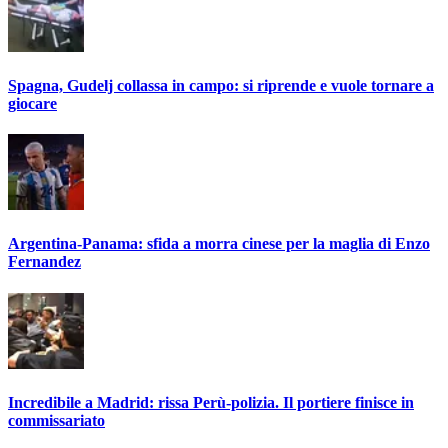
Spagna, Gudelj collassa in campo: si riprende e vuole tornare a
giocare
Argentina-Panama: sfida a morra cinese per la maglia di Enzo
Fernandez
Incredibile a Madrid: rissa Perù-polizia. Il portiere finisce in
commissariato