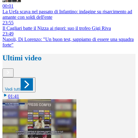
00:01
La Uefa scava nel passato di Infantino: indagine su risarcimento ad
amante con soldi dell'ente
23:55
Il Cagliari batte il Nizza ai rigori: suo il trofeo Gigi Riva
23:49
Napoli, Di Lorenzo: "Un buon test, sappiamo di essere una squadra
forte"
Ultimi video
Vedi tutti
01:41