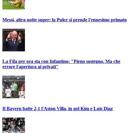
Messi, altra notte super: la Pulce si prende l'ennesimo primato
La Fifa per ora sta con Infantino: "Pieno sostegno. Ma che
errore l'apertura ai privati"
Il Bayern batte 2-1 l'Aston Villa, in gol Kim e Luis Diaz