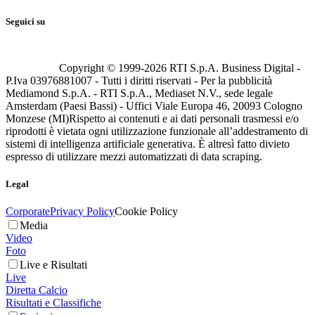
Seguici su
Copyright © 1999-
2026
RTI S.p.A. Business Digital -
P.Iva 03976881007 - Tutti i diritti riservati - Per la pubblicità
Mediamond S.p.A. - RTI S.p.A., Mediaset N.V., sede legale
Amsterdam (Paesi Bassi) - Uffici Viale Europa 46, 20093 Cologno
Monzese (MI)
Rispetto ai contenuti e ai dati personali trasmessi e/o
riprodotti è vietata ogni utilizzazione funzionale all’addestramento di
sistemi di intelligenza artificiale generativa. È altresì fatto divieto
espresso di utilizzare mezzi automatizzati di data scraping.
Legal
Corporate
Privacy Policy
Cookie Policy
Media
Video
Foto
Live e Risultati
Live
Diretta Calcio
Risultati e Classifiche