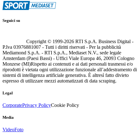
Seguici su
Copyright © 1999-
2026
RTI S.p.A. Business Digital -
P.Iva 03976881007 - Tutti i diritti riservati - Per la pubblicità
Mediamond S.p.A. - RTI S.p.A., Mediaset N.V., sede legale
Amsterdam (Paesi Bassi) - Uffici Viale Europa 46, 20093 Cologno
Monzese (MI)
Rispetto ai contenuti e ai dati personali trasmessi e/o
riprodotti è vietata ogni utilizzazione funzionale all’addestramento di
sistemi di intelligenza artificiale generativa. È altresì fatto divieto
espresso di utilizzare mezzi automatizzati di data scraping.
Legal
Corporate
Privacy Policy
Cookie Policy
Media
Video
Foto