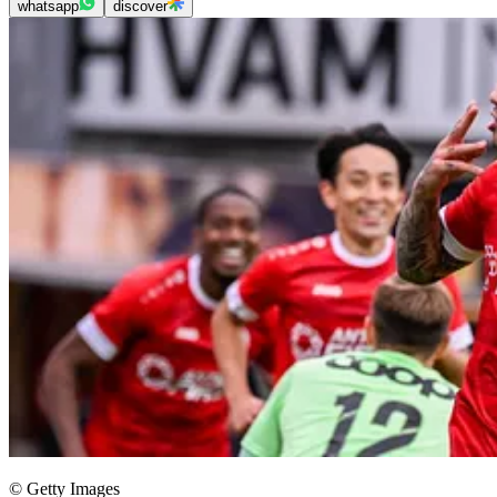
whatsapp
discover
© Getty Images