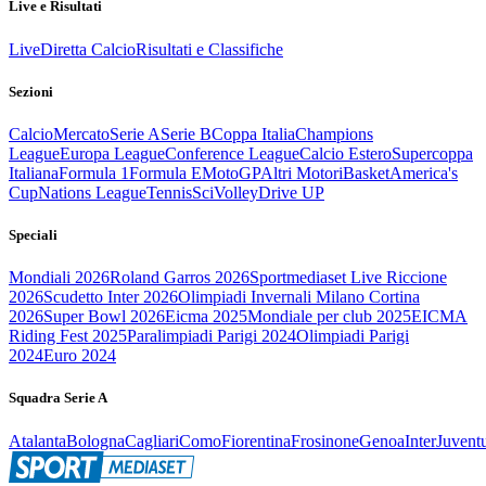
Live e Risultati
Live
Diretta Calcio
Risultati e Classifiche
Sezioni
Calcio
Mercato
Serie A
Serie B
Coppa Italia
Champions
League
Europa League
Conference League
Calcio Estero
Supercoppa
Italiana
Formula 1
Formula E
MotoGP
Altri Motori
Basket
America's
Cup
Nations League
Tennis
Sci
Volley
Drive UP
Speciali
Mondiali 2026
Roland Garros 2026
Sportmediaset Live Riccione
2026
Scudetto Inter 2026
Olimpiadi Invernali Milano Cortina
2026
Super Bowl 2026
Eicma 2025
Mondiale per club 2025
EICMA
Riding Fest 2025
Paralimpiadi Parigi 2024
Olimpiadi Parigi
2024
Euro 2024
Squadra Serie A
Atalanta
Bologna
Cagliari
Como
Fiorentina
Frosinone
Genoa
Inter
Juvent