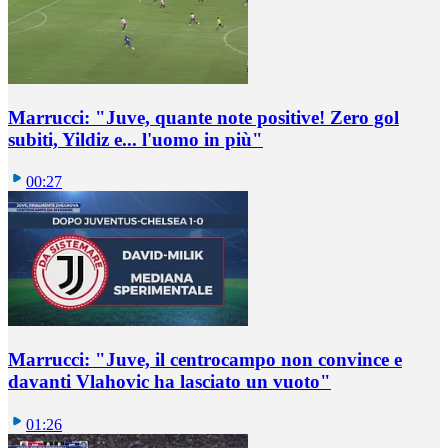
Marrucci: "Juve, quante note positive! Zero gol
subiti, Yildiz e... l'uomo in più"
00:27
Marrucci: "Juve, il centrocampo non convince e
davanti Vlahovic ha lasciato un vuoto"
01:26