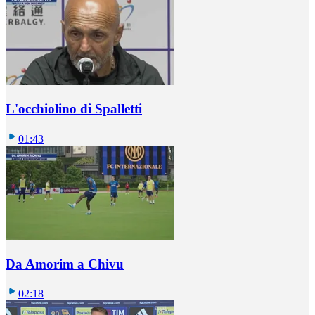
L'occhiolino di Spalletti
01:43
Da Amorim a Chivu
02:18