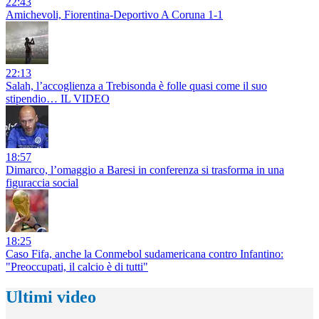
22:43
Amichevoli, Fiorentina-Deportivo A Coruna 1-1
22:13
Salah, l’accoglienza a Trebisonda è folle quasi come il suo
stipendio… IL VIDEO
18:57
Dimarco, l’omaggio a Baresi in conferenza si trasforma in una
figuraccia social
18:25
Caso Fifa, anche la Conmebol sudamericana contro Infantino:
"Preoccupati, il calcio è di tutti"
Ultimi video