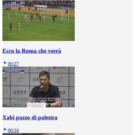
Ecco la Roma che verrà
00:27
Xabi pazzo di palestra
00:24