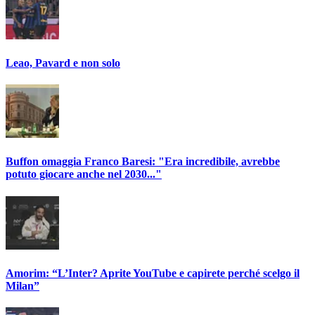
Leao, Pavard e non solo
Buffon omaggia Franco Baresi: "Era incredibile, avrebbe
potuto giocare anche nel 2030..."
Amorim: “L’Inter? Aprite YouTube e capirete perché scelgo il
Milan”