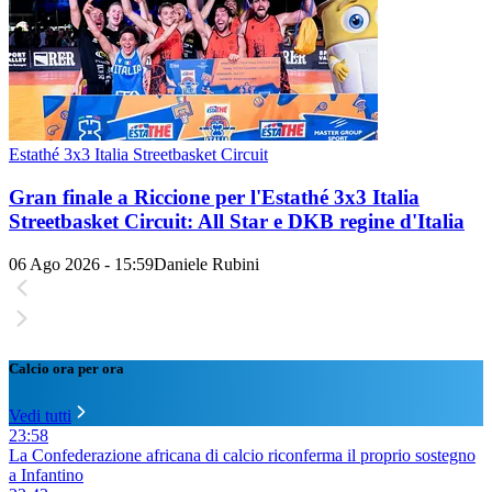
Estathé 3x3 Italia Streetbasket Circuit
Gran finale a Riccione per l'Estathé 3x3 Italia
Streetbasket Circuit: All Star e DKB regine d'Italia
06 Ago 2026 - 15:59
Daniele Rubini
Calcio ora per ora
Vedi tutti
23:58
La Confederazione africana di calcio riconferma il proprio sostegno
a Infantino