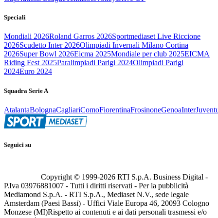
Speciali
Mondiali 2026
Roland Garros 2026
Sportmediaset Live Riccione
2026
Scudetto Inter 2026
Olimpiadi Invernali Milano Cortina
2026
Super Bowl 2026
Eicma 2025
Mondiale per club 2025
EICMA
Riding Fest 2025
Paralimpiadi Parigi 2024
Olimpiadi Parigi
2024
Euro 2024
Squadra Serie A
Atalanta
Bologna
Cagliari
Como
Fiorentina
Frosinone
Genoa
Inter
Juvent
Seguici su
Copyright © 1999-
2026
RTI S.p.A. Business Digital -
P.Iva 03976881007 - Tutti i diritti riservati - Per la pubblicità
Mediamond S.p.A. - RTI S.p.A., Mediaset N.V., sede legale
Amsterdam (Paesi Bassi) - Uffici Viale Europa 46, 20093 Cologno
Monzese (MI)
Rispetto ai contenuti e ai dati personali trasmessi e/o