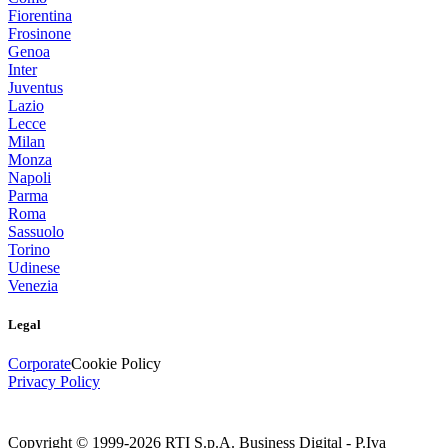
Fiorentina
Frosinone
Genoa
Inter
Juventus
Lazio
Lecce
Milan
Monza
Napoli
Parma
Roma
Sassuolo
Torino
Udinese
Venezia
Legal
Corporate
Cookie Policy
Privacy Policy
Copyright © 1999-
2026
RTI S.p.A. Business Digital - P.Iva