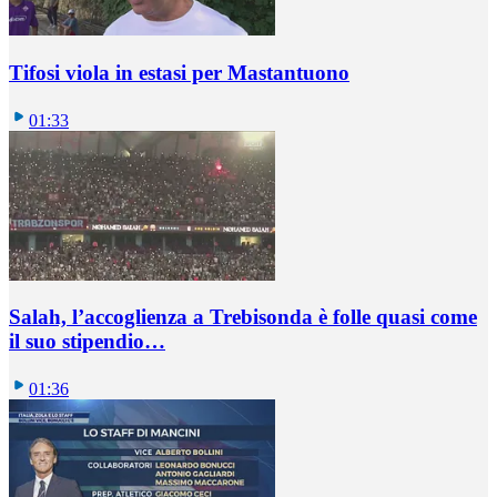
Tifosi viola in estasi per Mastantuono
01:33
Salah, l’accoglienza a Trebisonda è folle quasi come
il suo stipendio…
01:36