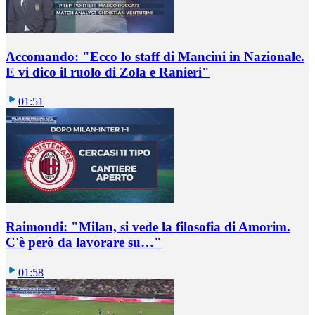
Accomando: "Ecco lo staff di Mancini in Nazionale.
E vi dico il ruolo di Zola e Ranieri"
01:51
Raimondi: "Milan, si vede la filosofia di Amorim.
C'è però da lavorare su…"
01:58