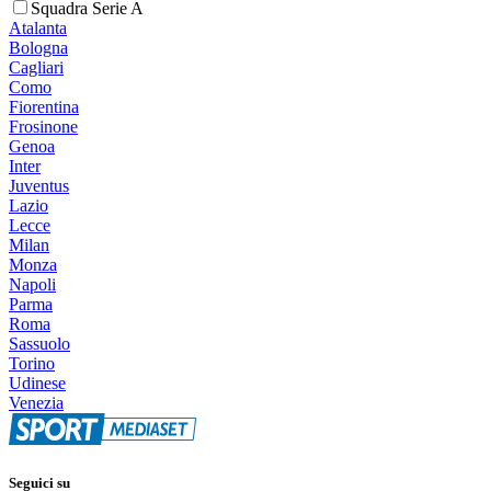
Squadra Serie A
Atalanta
Bologna
Cagliari
Como
Fiorentina
Frosinone
Genoa
Inter
Juventus
Lazio
Lecce
Milan
Monza
Napoli
Parma
Roma
Sassuolo
Torino
Udinese
Venezia
Seguici su