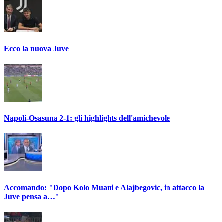
Ecco la nuova Juve
Napoli-Osasuna 2-1: gli highlights dell'amichevole
Accomando: "Dopo Kolo Muani e Alajbegovic, in attacco la
Juve pensa a…"