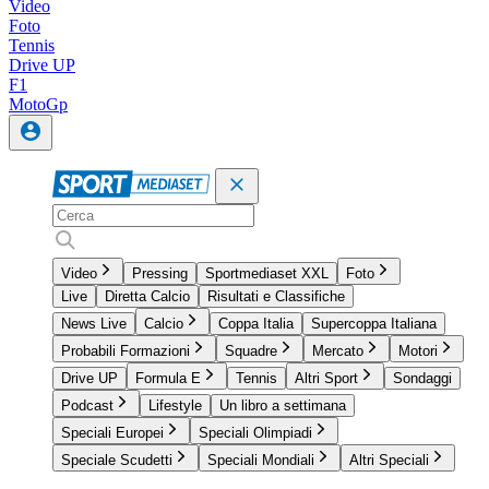
Video
Foto
Tennis
Drive UP
F1
MotoGp
Video
Pressing
Sportmediaset XXL
Foto
Live
Diretta Calcio
Risultati e Classifiche
News Live
Calcio
Coppa Italia
Supercoppa Italiana
Probabili Formazioni
Squadre
Mercato
Motori
Drive UP
Formula E
Tennis
Altri Sport
Sondaggi
Podcast
Lifestyle
Un libro a settimana
Speciali Europei
Speciali Olimpiadi
Speciale Scudetti
Speciali Mondiali
Altri Speciali