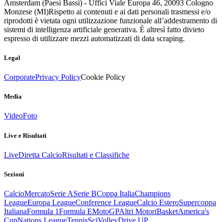
Amsterdam (Paesi Bassi) - Uffici Viale Europa 46, 20093 Cologno
Monzese (MI)
Rispetto ai contenuti e ai dati personali trasmessi e/o
riprodotti è vietata ogni utilizzazione funzionale all’addestramento di
sistemi di intelligenza artificiale generativa. È altresì fatto divieto
espresso di utilizzare mezzi automatizzati di data scraping.
Legal
Corporate
Privacy Policy
Cookie Policy
Media
Video
Foto
Live e Risultati
Live
Diretta Calcio
Risultati e Classifiche
Sezioni
Calcio
Mercato
Serie A
Serie B
Coppa Italia
Champions
League
Europa League
Conference League
Calcio Estero
Supercoppa
Italiana
Formula 1
Formula E
MotoGP
Altri Motori
Basket
America's
Cup
Nations League
Tennis
Sci
Volley
Drive UP