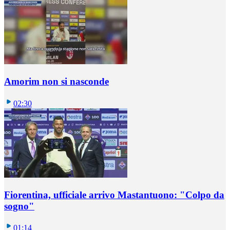
Amorim non si nasconde
02:30
Fiorentina, ufficiale arrivo Mastantuono: "Colpo da
sogno"
01:14