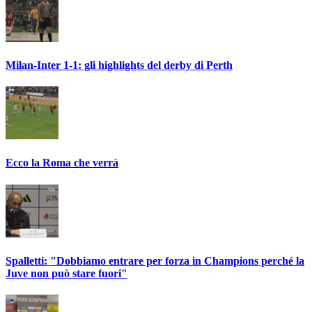
Milan-Inter 1-1: gli highlights del derby di Perth
Ecco la Roma che verrà
Spalletti: "Dobbiamo entrare per forza in Champions perché la
Juve non può stare fuori"