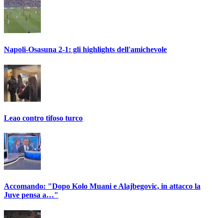
Napoli-Osasuna 2-1: gli highlights dell'amichevole
Leao contro tifoso turco
Accomando: "Dopo Kolo Muani e Alajbegovic, in attacco la
Juve pensa a…"