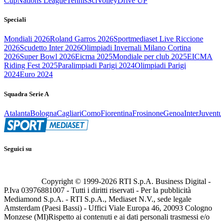
Cup
Nations League
Tennis
Sci
Volley
Drive UP
Speciali
Mondiali 2026
Roland Garros 2026
Sportmediaset Live Riccione
2026
Scudetto Inter 2026
Olimpiadi Invernali Milano Cortina
2026
Super Bowl 2026
Eicma 2025
Mondiale per club 2025
EICMA
Riding Fest 2025
Paralimpiadi Parigi 2024
Olimpiadi Parigi
2024
Euro 2024
Squadra Serie A
Atalanta
Bologna
Cagliari
Como
Fiorentina
Frosinone
Genoa
Inter
Juvent
Seguici su
Copyright © 1999-
2026
RTI S.p.A. Business Digital -
P.Iva 03976881007 - Tutti i diritti riservati - Per la pubblicità
Mediamond S.p.A. - RTI S.p.A., Mediaset N.V., sede legale
Amsterdam (Paesi Bassi) - Uffici Viale Europa 46, 20093 Cologno
Monzese (MI)
Rispetto ai contenuti e ai dati personali trasmessi e/o