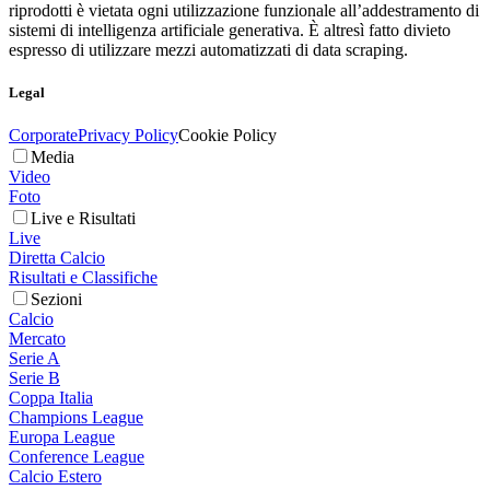
riprodotti è vietata ogni utilizzazione funzionale all’addestramento di
sistemi di intelligenza artificiale generativa. È altresì fatto divieto
espresso di utilizzare mezzi automatizzati di data scraping.
Legal
Corporate
Privacy Policy
Cookie Policy
Media
Video
Foto
Live e Risultati
Live
Diretta Calcio
Risultati e Classifiche
Sezioni
Calcio
Mercato
Serie A
Serie B
Coppa Italia
Champions League
Europa League
Conference League
Calcio Estero