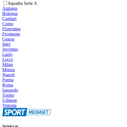
Squadra Serie A
Atalanta
Bologna
Cagliari
Como
Fiorentina
Frosinone
Genoa
Inter
Juventus
Lazio
Lecce
Milan
Monza
Napoli
Parma
Roma
Sassuolo
Torino
Udinese
Venezia
Seguici su