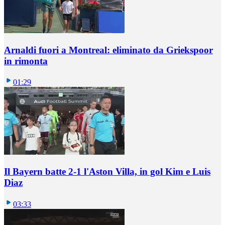
Arnaldi fuori a Montreal: eliminato da Griekspoor
in rimonta
01:29
Il Bayern batte 2-1 l'Aston Villa, in gol Kim e Luis
Diaz
03:33