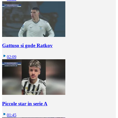
Gattuso si gode Ratkov
02:09
Piccole star in serie A
01:45