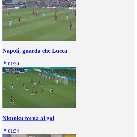
Napoli, guarda che Lucca
01:30
Nkunku torna al gol
01:34