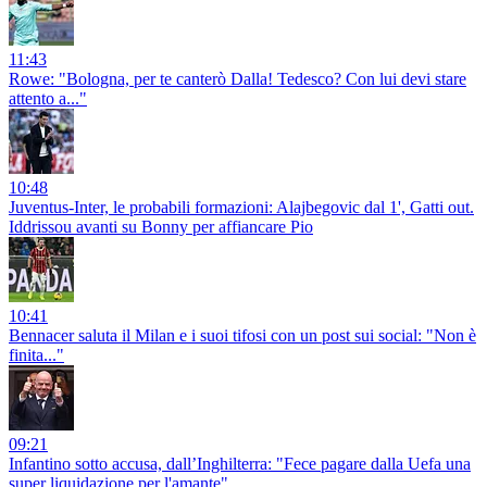
11:43
Rowe: "Bologna, per te canterò Dalla! Tedesco? Con lui devi stare
attento a..."
10:48
Juventus-Inter, le probabili formazioni: Alajbegovic dal 1', Gatti out.
Iddrissou avanti su Bonny per affiancare Pio
10:41
Bennacer saluta il Milan e i suoi tifosi con un post sui social: "Non è
finita..."
09:21
Infantino sotto accusa, dall’Inghilterra: "Fece pagare dalla Uefa una
super liquidazione per l'amante"