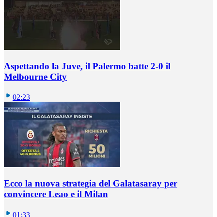
Aspettando la Juve, il Palermo batte 2-0 il
Melbourne City
02:23
Ecco la nuova strategia del Galatasaray per
convincere Leao e il Milan
01:33