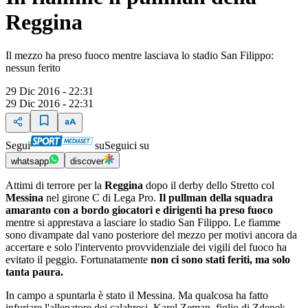
Reggina
Il mezzo ha preso fuoco mentre lasciava lo stadio San Filippo:
nessun ferito
29 Dic 2016 - 22:31
29 Dic 2016 - 22:31
Segui
su
Seguici su
whatsapp
discover
Attimi di terrore per la
Reggina
dopo il derby dello Stretto col
Messina
nel girone C di Lega Pro.
Il pullman della squadra
amaranto con a bordo giocatori e dirigenti ha preso fuoco
mentre si apprestava a lasciare lo stadio San Filippo. Le fiamme
sono divampate dal vano posteriore del mezzo per motivi ancora da
accertare e solo l'intervento provvidenziale dei vigili del fuoco ha
evitato il peggio. Fortunatamente
non ci sono stati feriti, ma solo
tanta paura.
In campo a spuntarla è stato il Messina. Ma qualcosa ha fatto
infuriare l'allenatore dei calabresi, Karel Zeman, figlio di Zdenek,