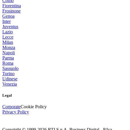
Como
Fiorentina
Frosinone
Genoa
Inter
Juventus
Lazio
Lecce
Milan
Monza
Napoli
Parma
Roma
Sassuolo
Torino
Udinese
Venezia
Legal
Corporate
Cookie Policy
Privacy Policy
Copyright © 1999-
2026
RTI S.p.A. Business Digital - P.Iva