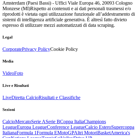
Amsterdam (Paesi Bassi) - Uffici Viale Europa 46, 20093 Cologno
Monzese (MI)
Rispetto ai contenuti e ai dati personali trasmessi e/o
riprodotti è vietata ogni utilizzazione funzionale all’addestramento di
sistemi di intelligenza artificiale generativa. È altresì fatto divieto
espresso di utilizzare mezzi automatizzati di data scraping.
Legal
Corporate
Privacy Policy
Cookie Policy
Media
Video
Foto
Live e Risultati
Live
Diretta Calcio
Risultati e Classifiche
Sezioni
Calcio
Mercato
Serie A
Serie B
Coppa Italia
Champions
League
Europa League
Conference League
Calcio Estero
Supercoppa
Italiana
Formula 1
Formula E
MotoGP
Altri Motori
Basket
America's