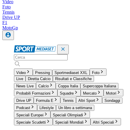
Video
Foto
Tennis
Drive UP
F1
MotoGp
Video
Pressing
Sportmediaset XXL
Foto
Live
Diretta Calcio
Risultati e Classifiche
News Live
Calcio
Coppa Italia
Supercoppa Italiana
Probabili Formazioni
Squadre
Mercato
Motori
Drive UP
Formula E
Tennis
Altri Sport
Sondaggi
Podcast
Lifestyle
Un libro a settimana
Speciali Europei
Speciali Olimpiadi
Speciale Scudetti
Speciali Mondiali
Altri Speciali