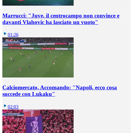
Marrucci: "Juve, il centrocampo non convince e
davanti Vlahovic ha lasciato un vuoto"
01:26
Calciomercato, Accomando: "Napoli, ecco cosa
succede con Lukaku"
02:03