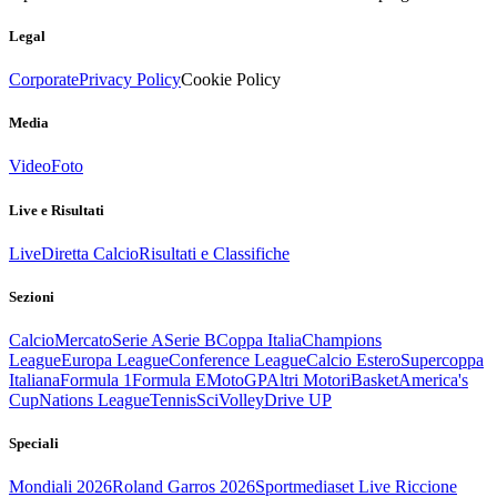
Legal
Corporate
Privacy Policy
Cookie Policy
Media
Video
Foto
Live e Risultati
Live
Diretta Calcio
Risultati e Classifiche
Sezioni
Calcio
Mercato
Serie A
Serie B
Coppa Italia
Champions
League
Europa League
Conference League
Calcio Estero
Supercoppa
Italiana
Formula 1
Formula E
MotoGP
Altri Motori
Basket
America's
Cup
Nations League
Tennis
Sci
Volley
Drive UP
Speciali
Mondiali 2026
Roland Garros 2026
Sportmediaset Live Riccione