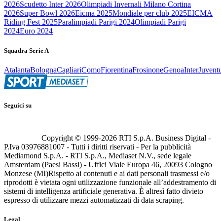
2026
Scudetto Inter 2026
Olimpiadi Invernali Milano Cortina
2026
Super Bowl 2026
Eicma 2025
Mondiale per club 2025
EICMA
Riding Fest 2025
Paralimpiadi Parigi 2024
Olimpiadi Parigi
2024
Euro 2024
Squadra Serie A
Atalanta
Bologna
Cagliari
Como
Fiorentina
Frosinone
Genoa
Inter
Juvent
Seguici su
Copyright © 1999-
2026
RTI S.p.A. Business Digital -
P.Iva 03976881007 - Tutti i diritti riservati - Per la pubblicità
Mediamond S.p.A. - RTI S.p.A., Mediaset N.V., sede legale
Amsterdam (Paesi Bassi) - Uffici Viale Europa 46, 20093 Cologno
Monzese (MI)
Rispetto ai contenuti e ai dati personali trasmessi e/o
riprodotti è vietata ogni utilizzazione funzionale all’addestramento di
sistemi di intelligenza artificiale generativa. È altresì fatto divieto
espresso di utilizzare mezzi automatizzati di data scraping.
Legal