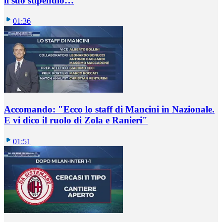
il suo stipendio…
01:36
Accomando: "Ecco lo staff di Mancini in Nazionale.
E vi dico il ruolo di Zola e Ranieri"
01:51