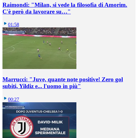
Raimondi: "Milan, si vede la filosofia di Amorim.
C'è però da lavorare su…"
01:58
Marrucci: "Juve, quante note positive! Zero gol
subiti, Yildiz e... l'uomo in più"
00:27