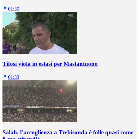
01:30
Tifosi viola in estasi per Mastantuono
01:33
Salah, l’accoglienza a Trebisonda è folle quasi come