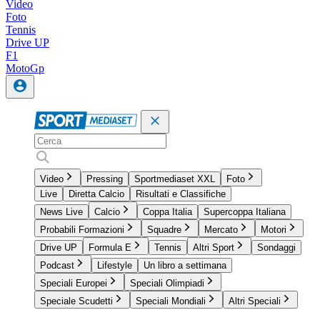
Video
Foto
Tennis
Drive UP
F1
MotoGp
Video
Pressing
Sportmediaset XXL
Foto
Live
Diretta Calcio
Risultati e Classifiche
News Live
Calcio
Coppa Italia
Supercoppa Italiana
Probabili Formazioni
Squadre
Mercato
Motori
Drive UP
Formula E
Tennis
Altri Sport
Sondaggi
Podcast
Lifestyle
Un libro a settimana
Speciali Europei
Speciali Olimpiadi
Speciale Scudetti
Speciali Mondiali
Altri Speciali