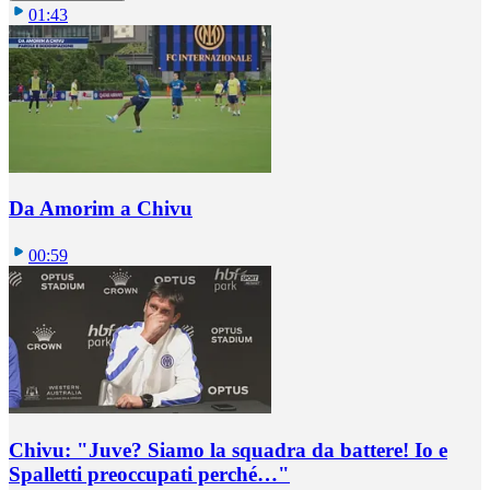
01:43
Da Amorim a Chivu
00:59
Chivu: "Juve? Siamo la squadra da battere! Io e
Spalletti preoccupati perché…"