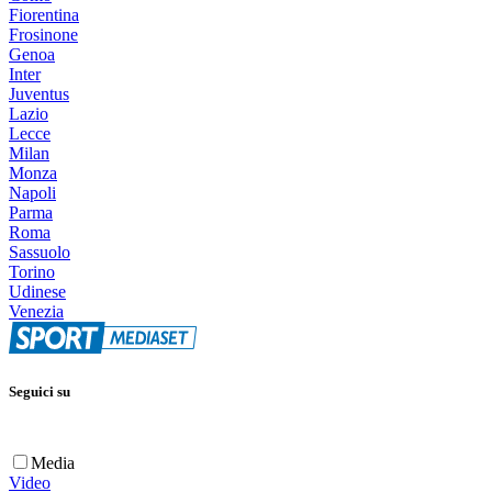
Fiorentina
Frosinone
Genoa
Inter
Juventus
Lazio
Lecce
Milan
Monza
Napoli
Parma
Roma
Sassuolo
Torino
Udinese
Venezia
Seguici su
Media
Video