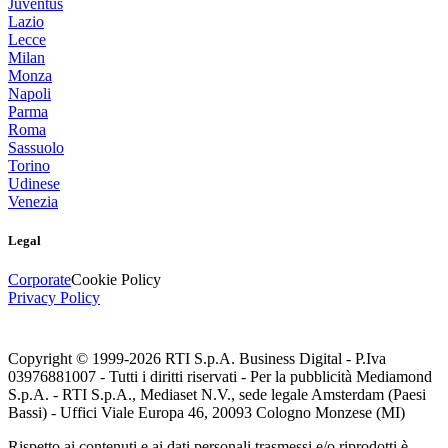
Juventus
Lazio
Lecce
Milan
Monza
Napoli
Parma
Roma
Sassuolo
Torino
Udinese
Venezia
Legal
Corporate
Cookie Policy
Privacy Policy
Copyright © 1999-
2026
RTI S.p.A. Business Digital - P.Iva
03976881007 - Tutti i diritti riservati - Per la pubblicità Mediamond
S.p.A. - RTI S.p.A., Mediaset N.V., sede legale Amsterdam (Paesi
Bassi) - Uffici Viale Europa 46, 20093 Cologno Monzese (MI)
Rispetto ai contenuti e ai dati personali trasmessi e/o riprodotti è