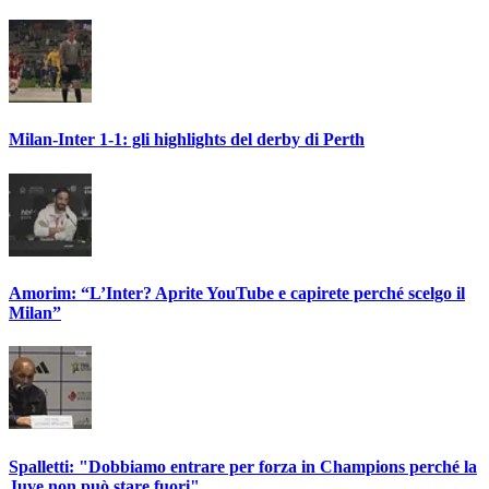
Milan-Inter 1-1: gli highlights del derby di Perth
Amorim: “L’Inter? Aprite YouTube e capirete perché scelgo il
Milan”
Spalletti: "Dobbiamo entrare per forza in Champions perché la
Juve non può stare fuori"