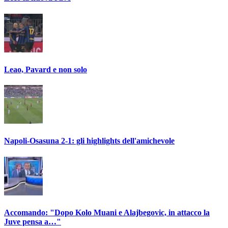
Leao, Pavard e non solo
Napoli-Osasuna 2-1: gli highlights dell'amichevole
Accomando: "Dopo Kolo Muani e Alajbegovic, in attacco la
Juve pensa a…"