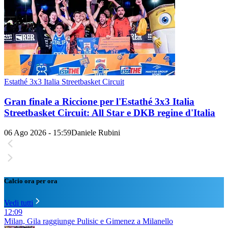
Estathé 3x3 Italia Streetbasket Circuit
Gran finale a Riccione per l'Estathé 3x3 Italia
Streetbasket Circuit: All Star e DKB regine d'Italia
06 Ago 2026 - 15:59
Daniele Rubini
Calcio ora per ora
Vedi tutti
12:09
Milan, Gila raggiunge Pulisic e Gimenez a Milanello