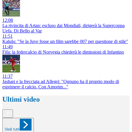
12:08
La rivincita di Artan: escluso dai Mondiali, dirigerà la Supercoppa
Uefa. Di Bello al Var
11:51
Kalulu: "Se la Juve fosse un film sarebbe 007 per questione di stile"
11:49
Fifa: la federcalcio di Norvegia chiederà le dimissioni di Infantino
11:37
Jashari e la frecciata ad Allegri: "Ognuno ha il proprio modo di
esprimere il calcio. Con Amorim..."
Ultimi video
Vedi tutti